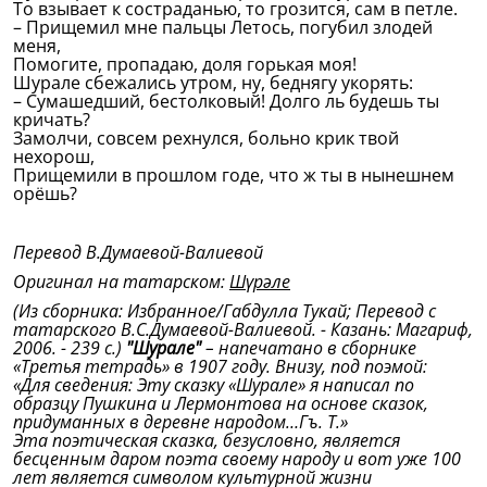
То взывает к состраданью, то грозится, сам в петле.
– Прищемил мне пальцы Летось, погубил злодей
меня,
Помогите, пропадаю, доля горькая моя!
Шурале сбежались утром, ну, беднягу укорять:
– Сумашедший, бестолковый! Долго ль будешь ты
кричать?
Замолчи, совсем рехнулся, больно крик твой
нехорош,
Прищемили в прошлом годе, что ж ты в нынешнем
орёшь?
Перевод В.Думаевой-Валиевой
Оригинал на татарском:
Шүрәле
(Из сборника: Избранное/Габдулла Тукай; Перевод с
татарского В.С.Думаевой-Валиевой. - Казань:
Магариф,
2006. - 239 с.)
"Шурале"
– напечатано в сборнике
«Третья тетрадь» в 1907 году. Внизу, под поэмой:
«Для сведения: Эту сказку «Шурале» я написал по
образцу Пушкина и Лермонтова на основе сказок,
придуманных в деревне народом…Гъ. Т.»
Эта поэтическая сказка, безусловно, является
бесценным даром поэта своему народу и вот уже 100
лет является символом культурной жизни