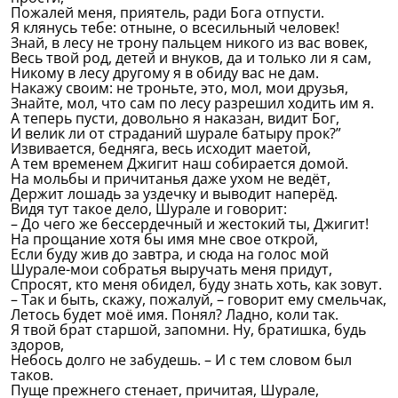
Пожалей меня, приятель, ради Бога отпусти.
Я клянусь тебе: отныне, о всесильный человек!
Знай, в лесу не трону пальцем никого из вас вовек,
Весь твой род, детей и внуков, да и только ли я сам,
Никому в лесу другому я в обиду вас не дам.
Накажу своим: не троньте, это, мол, мои друзья,
Знайте, мол, что сам по лесу разрешил ходить им я.
А теперь пусти, довольно я наказан, видит Бог,
И велик ли от страданий шурале батыру прок?”
Извивается, бедняга, весь исходит маетой,
А тем временем Джигит наш собирается домой.
На мольбы и причитанья даже ухом не ведёт,
Держит лошадь за уздечку и выводит наперёд.
Видя тут такое дело, Шурале и говорит:
– До чего же бессердечный и жестокий ты, Джигит!
На прощание хотя бы имя мне свое открой,
Если буду жив до завтра, и сюда на голос мой
Шурале-мои собратья выручать меня придут,
Спросят, кто меня обидел, буду знать хоть, как зовут.
– Так и быть, скажу, пожалуй, – говорит ему смельчак,
Летось будет моё имя. Понял? Ладно, коли так.
Я твой брат старшой, запомни. Ну, братишка, будь
здоров,
Небось долго не забудешь. – И с тем словом был
таков.
Пуще прежнего стенает, причитая, Шурале,