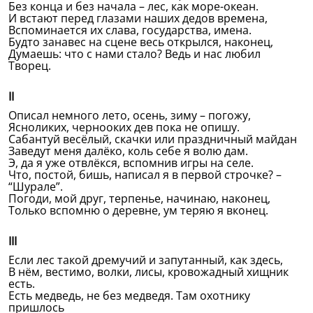
Без конца и без начала – лес, как море-океан.
И встают перед глазами наших дедов времена,
Вспоминается их слава, государства, имена.
Будто занавес на сцене весь открылся, наконец,
Думаешь: что с нами стало? Ведь и нас любил
Творец.
II
Описал немного лето, осень, зиму – погожу,
Ясноликих, чернооких дев пока не опишу.
Сабантуй весёлый, скачки или праздничный майдан
Заведут меня далёко, коль себе я волю дам.
Э, да я уже отвлёкся, вспомнив игры на селе.
Что, постой, бишь, написал я в первой строчке? –
“Шурале”.
Погоди, мой друг, терпенье, начинаю, наконец,
Только вспомню о деревне, ум теряю я вконец.
III
Если лес такой дремучий и запутанный, как здесь,
В нём, вестимо, волки, лисы, кровожадный хищник
есть.
Есть медведь, не без медведя. Там охотнику
пришлось