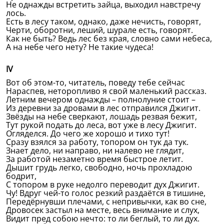
Не однажды встретить зайца, выходил навстречу
лось.
Есть в лесу таком, однако, даже нечисть, говорят,
Черти, оборотни, леший, шурале есть, говорят.
Как не быть? Ведь лес без края, словно сами небеса,
А на небе чего нету? Не такие чудеса!
IV
Вот об этом-то, читатель, поведу тебе сейчас
Нараспев, неторопливо я свой маленький рассказ.
Летним вечером однажды – полнолуние стоит –
Из деревни за дровами в лес отправился Джигит.
Звёзды на небе сверкают, лошадь резвая бежит,
Тут рукой подать до леса, вот уже в лесу Джигит.
Огляделся. До чего же хорошо и тихо тут!
Сразу взялся за работу, топором он тук да тук.
Знает дело, ни направо, ни налево не глядит,
За работой незаметно время быстрое летит.
Дышит грудь легко, свободно, ночь прохладою
бодрит,
С топором в руке недолго переводит дух Джигит.
Чу! Вдруг чей-то голос резкий раздаётся в тишине,
Передёрнувши плечами, с непривычки, как во сне,
Дровосек застыл на месте, весь внимание и слух,
Видит пред собою нечто: то ли беглый, то ли дух.