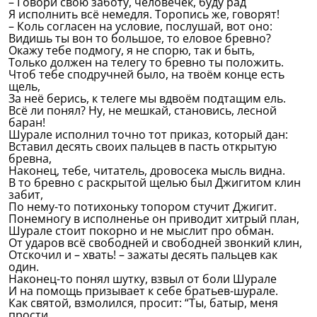
– Говори свою заботу, человечек, буду рад
Я исполнить всё немедля. Торопись же, говорят!
– Коль согласен на условие, послушай, вот оно:
Видишь ты вон то большое, то еловое бревно?
Окажу тебе подмогу, я не спорю, так и быть,
Только должен на телегу то бревно ты положить.
Чтоб тебе сподручней было, на твоём конце есть
щель,
За неё берись, к телеге мы вдвоём подтащим ель.
Всё ли понял? Ну, не мешкай, становись, лесной
баран!
Шурале исполнил точно тот приказ, который дан:
Вставил десять своих пальцев в пасть открытую
бревна,
Наконец, тебе, читатель, дровосека мысль видна.
В то бревно с раскрытой щелью был Джигитом клин
забит,
По нему-то потихоньку топором стучит Джигит.
Понемногу в исполненье он приводит хитрый план,
Шурале стоит покорно и не мыслит про обман.
От ударов всё свободней и свободней звонкий клин,
Отскочил и – хвать! – зажаты десять пальцев как
один.
Наконец-то понял шутку, взвыл от боли Шурале
И на помощь призывает к себе братьев-шурале.
Как святой, взмолился, просит: “Ты, батыр, меня
прости,