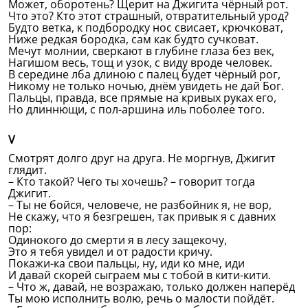
Может, оборотень? Щерит на Джигита чёрный рот.
Что это? Кто этот страшный, отвратительный урод?
Будто ветка, к подбородку нос свисает, крючковат,
Ниже редкая бородка, сам как будто сучковат.
Мечут молнии, сверкают в глубине глаза без век,
Нагишом весь, тощ и узок, с виду вроде человек.
В середине лба длиною с палец будет чёрный рог,
Никому не только ночью, днём увидеть не дай Бог.
Пальцы, правда, все прямые на кривых руках его,
Но длиннющи, с пол-аршина иль поболее того.
V
Смотрят долго друг на друга. Не моргнув, Джигит
глядит.
– Кто такой? Чего ты хочешь? – говорит тогда
Джигит.
– Ты не бойся, человече, не разбойник я, не вор,
Не скажу, что я безгрешен, так привык я с давних
пор:
Одинокого до смерти я в лесу защекочу,
Это я тебя увидел и от радости кричу.
Покажи-ка свои пальцы, ну, иди ко мне, иди
И давай скорей сыграем мы с тобой в кити-кити.
– Что ж, давай, не возражаю, только должен наперёд
Ты мою исполнить волю, речь о малости пойдёт.