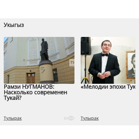
Укыгыз
Рамзи НУГМАНОВ:
«Мелодии эпохи Тука
Насколько современен
Тукай?
Тулырак
Тулырак
83