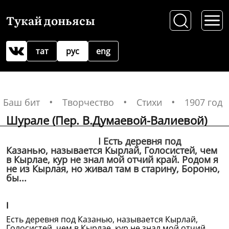
Тукай доньясы
тат
рус
eng
Баш бит
Творчество
Стихи
1907 год
Шурале (Пер. В.Думаевой-Валиевой)
I Есть деревня под
Казанью, называется Кырлай, Голосистей, чем
в Кырлае, кур не знал мой отчий край. Родом я
не из Кырлая, но живал там в старину, Бороню,
бы...
I
Есть деревня под Казанью, называется Кырлай,
Голосистей, чем в Кырлае, кур не знал мой отчий