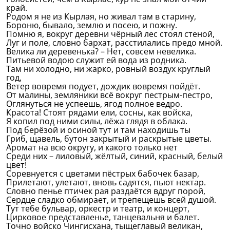
край.
Родом я не из Кырлая, но живал там в старину,
Бороню, бывало, землю и посею, и пожну.
Помню я, вокруг деревни чёрный лес стоял стеной,
Луг и поле, словно бархат, расстилались предо мной.
Велика ли деревенька? – Нет, совсем невелика.
Питьевой водою служит ей вода из родника.
Там ни холодно, ни жарко, ровный воздух круглый
год,
Ветер вовремя подует, дождик вовремя пойдёт.
От малины, земляники всё вокруг пестрым-пестро,
Оглянуться не успеешь, ягод полное ведро.
Красота! Стоят рядами ели, сосны, как войска,
Я копил под ними силы, лёжа глядя в облака.
Под берёзой и осиной тут и там находишь ты
Гриб, щавель, бутон закрытый и раскрытые цветы.
Аромат на всю округу, и какого только нет
Среди них – лиловый, жёлтый, синий, красный, белый
цвет!
Соревнуется с цветами пёстрых бабочек базар,
Прилетают, улетают, вновь садятся, пьют нектар.
Словно пенье птичек рая раздаётся вдруг порой,
Сердце сладко обмирает, и трепещешь всей душой.
Тут тебе бульвар, оркестр и театр, и концерт,
Цирковое представленье, танцевальня и балет.
Точно войско Чингисхана, тыщеглавый великан,