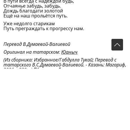
В пути всегда с надеждой будь,
Отчаянье забудь, забудь.
Дождь благодати золотой
Ещё на наш прольётся путь.
Уже недолго старикам
Путь преграждать к прогрессу нам.
Перевод В.Думаевой-Валиевой
Оригинал на татарском:
Юаныч
(Из сборника: Избранное/Габдулла Тукай; Перевод с
татарского В.С.Думаевой-Валиевой. - Казань: Магариф,
2006. -
239 с.)
"Утешение"
– напечатано в газете
«Объяснение правды», № 197, 24 июля 1907 года.
Последние две строки, по усмотрению газеты,
опущены. Тукай больше не давал этой газете стихов).