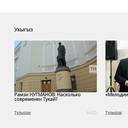
Укыгыз
Рамзи НУГМАНОВ: Насколько
«Мелодии 
современен Тукай?
Тулырак
Тулырак
54