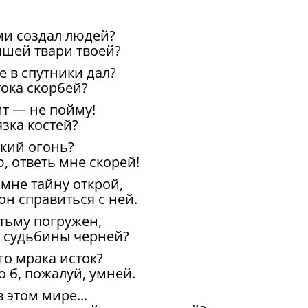
ми создал людей?
шей твари твоей?
е в спутники дал?
тока скорбей?
ит — не пойму!
язка костей?
ский огонь?
 ответь мне скорей!
 мне тайну открой,
он справиться с ней.
тьму погружен,
й судьбины черней?
го мрака исток?
о б, пожалуй, умней.
 этом мире...