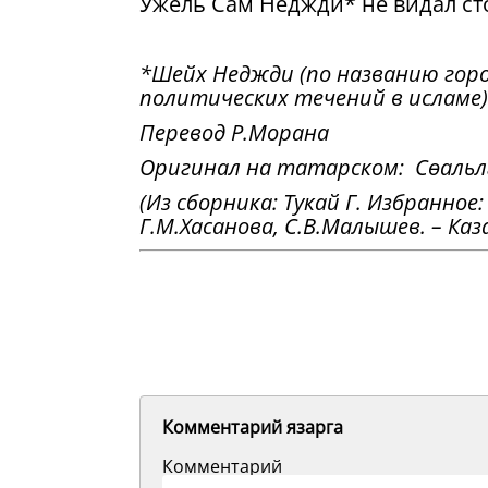
Ужель Сам Неджди* не видал ст
*Шейх Неджди (по названию горо
политических течений в исламе)
Перевод Р.Морана
Оригинал на татарском:
Сөальл
(Из сборника: Тукай Г. Избранное
Г.М.Хасанова, С.В.Малышев. – Казан
Комментарий язарга
Комментарий