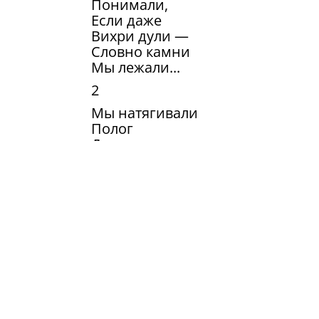
Понимали,
Если даже
Вихри дули —
Словно камни
Мы лежали...
2
Мы натягивали
Полог
Даже в солнечное
Лето,
Знать — не знали,
Прочь мы гнали
Всё идущее
От света.
3
На заре
Мы крепко спали,
Завернувшись
В одеяло.