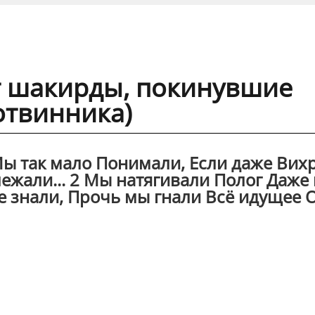
т шакирды, покинувшие
отвинника)
Мы так мало Понимали, Если даже Вих
жали... 2 Мы натягивали Полог Даже 
е знали, Прочь мы гнали Всё идущее 