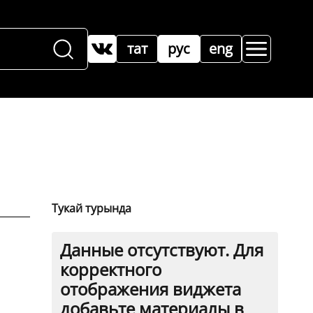
тат
рус
eng
Тукай турында
Данные отсутствуют. Для
корректного
отображения виджета
добавьте материалы в