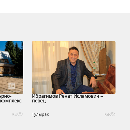
урно-
Ибрагимов Ренат Исламович –
комплекс
певец
Тулырак
54
54