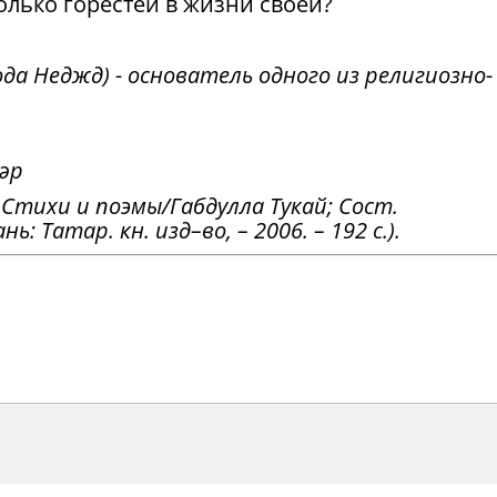
олько горестей в жизни своей?
да Неджд) - основатель одного из религиозно-
әр
: Стихи и поэмы/Габдулла Тукай; Сост.
ь: Татар. кн. изд–во, – 2006. – 192 с.).