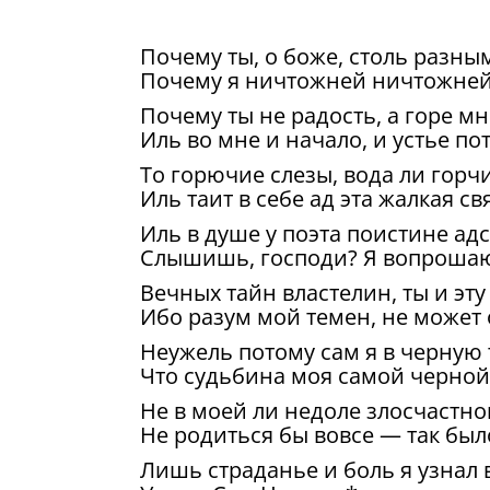
Почему ты, о боже, столь разны
Почему я ничтожней ничтожней
Почему ты не радость, а горе мн
Иль во мне и начало, и устье по
То горючие слезы, вода ли горч
Иль таит в себе ад эта жалкая св
Иль в душе у поэта поистине ад
Слышишь, господи? Я вопрошаю,
Вечных тайн властелин, ты и эту
Ибо разум мой темен, не может 
Неужель потому сам я в черную 
Что судьбина моя самой черно
Не в моей ли недоле злосчастно
Не родиться бы вовсе — так был
Лишь страданье и боль я узнал в