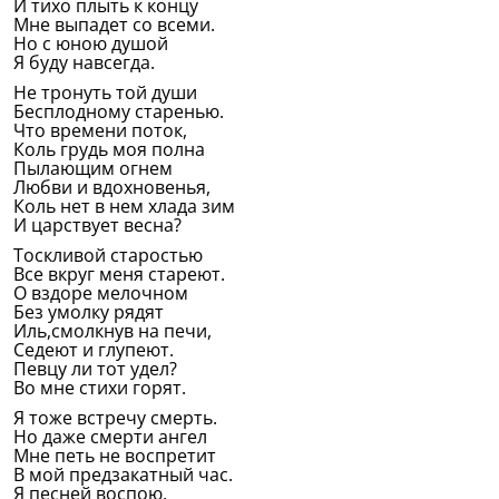
И тихо плыть к концу
Мне выпадет со всеми.
Но с юною душой
Я буду навсегда.
Не тронуть той души
Бесплодному старенью.
Что времени поток,
Коль грудь моя полна
Пылающим огнем
Любви и вдохновенья,
Коль нет в нем хлада зим
И царствует весна?
Тоскливой старостью
Все вкруг меня стареют.
О вздоре мелочном
Без умолку рядят
Иль,смолкнув на печи,
Седеют и глупеют.
Певцу ли тот удел?
Во мне стихи горят.
Я тоже встречу смерть.
Но даже смерти ангел
Мне петь не воспретит
В мой предзакатный час.
Я песней воспою,