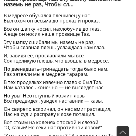
наземь не раз, Чтобы сл...
В медресе обучался плешивец у нас.
Был охоч он весьма до пролаз и проказ.
Все он шапку носил, нахлобучив до глаз.
А еще он носил наше прозвище Таз.
Эту шапку сшибали мы наземь не раз,
Чтобы славная плешь услаждала нам глаз.
И, завидя ее, прославляли мы все
Солнцеликую плешь, что взошла в медресе.
По двенадцать-тринадцать тогда было нам.
Раз затеяли мы в медресе тарарам.
В тех проделках извечно главою был Таз.
Нам казалось конечно — не выследят нас.
Но увы! Неотступный хозяин лозы
Все предвидел, увидел наставник — казы.
Он свирепо вскричал, он нас вмиг растащил,
Нас на суд и расправу к лозе потащил.
Вот стоим на коленях с тоской и слезой:
"О, казый! Не секи нас противной лозой!"
"Кто зачиншик — главарь?!" А зачинщик-то Таз...