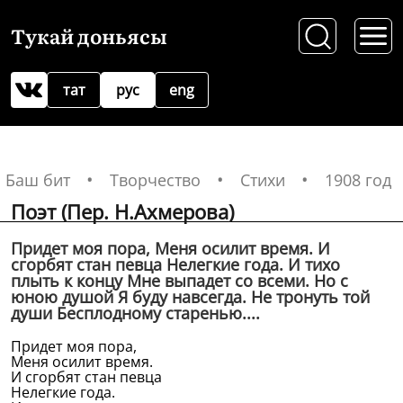
Тукай доньясы
тат
рус
eng
Баш бит
Творчество
Стихи
1908 год
Поэт (Пер. Н.Ахмерова)
Придет моя пора, Меня осилит время. И
сгорбят стан певца Нелегкие года. И тихо
плыть к концу Мне выпадет со всеми. Но с
юною душой Я буду навсегда. Не тронуть той
души Бесплодному старенью....
Придет моя пора,
Меня осилит время.
И сгорбят стан певца
Нелегкие года.