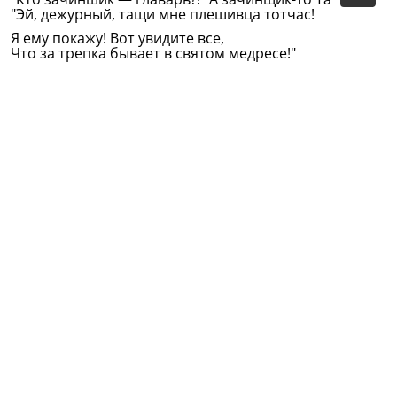
"Эй, дежурный, тащи мне плешивца тотчас!
Я ему покажу! Вот увидите все,
Что за трепка бывает в святом медресе!"
И явился наш Таз. Мы молчим со слезой.
Впору всем уложиться под грозной лозой.
"Ну, ложись!" — повелел ему грозный казы.
"Долго шкуре твоей не хватало лозы!"
И влепил он ему, преужасно озлясь.
А влепивши застыл, сам себе удивясь.
Много нам преподал он лозиных наук,
Был известен в науках сечения звук...
"Э, тут что-то не так!" — и влепил еще раз.
"Эй, скидай-ка кафтан, плут по имени Таз!"
Но лишь только стащили с плешивца кафтан
Стал понятен и звук и плешивца обман.
Как задумал плешивец казыя надуть,
Вот картинка. Извольте хоть глазом взглянуть.
Эти плутни поняв, так казы хохотал,
Что весь гнев на плешивца растаял-пропал.
Гнев на милость сменив, он простил на сей раз.