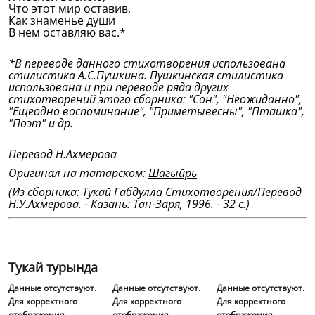
Что этот мир оставив,
Как знаменье души
В нем оставляю вас.*
*В переводе данного стихотворения использована
стилистика А.С.Пушкина. Пушкинская стилистика
использована и при переводе ряда других
стихотворений этого сборника: "Сон", "Неожиданно",
"Ещеодно воспоминание", "Приметывесны", "Пташка",
"Поэт" и др.
Перевод Н.Ахмерова
Оригинал на татарском:
Шагыйрь
(Из сборника: Тукай Габдулла Стихотворения/Перевод
Н.У.Ахмерова. - Казань: Тан-Заря, 1996. - 32 с.)
Тукай турында
Данные отсутствуют.
Данные отсутствуют.
Данные отсутствуют.
Для корректного
Для корректного
Для корректного
отображения
отображения
отображения