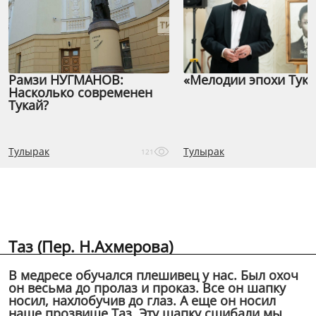
Рамзи НУГМАНОВ:
«Мелодии эпохи Тука
Насколько современен
Тукай?
Тулырак
Тулырак
121
Таз (Пер. Н.Ахмерова)
В медресе обучался плешивец у нас. Был охоч
он весьма до пролаз и проказ. Все он шапку
носил, нахлобучив до глаз. А еще он носил
наше прозвище Таз. Эту шапку сшибали мы