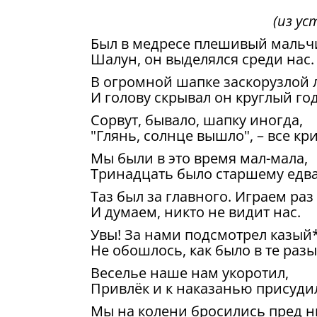
(из ус
Был в медресе плешивый мальчи
Шалун, он выделялся среди нас.
В огромной шапке заскорузлой 
И голову скрывал он круглый год
Сорвут, бывало, шапку иногда,
"Глянь, солнце вышло", – все кри
Мы были в это время мал-мала,
Тринадцать было старшему едва
Таз был за главного. Играем раз
И думаем, никто не видит нас.
Увы! За нами подсмотрел казый*
Не обошлось, как было в те разы
Веселье наше нам укоротил,
Привлёк и к наказанью присуди
Мы на колени бросились пред н