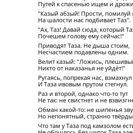
Путей к спасенью ищем и дрож
"Казый абзый! Прости, помилуй 
На шалости нас подбивает Таз".
"Ах, Таз! Давай сюда, который Та
Почешем голову ему сейчас!"
Приводят Таза. Не дыша стоим,
Несчастием подавлены одним.
Велит казый: "Ложись, плешивый
Никто от наказанья не уйдёт!"
Ругаясь, попрекая нас, взмахнул
И Таза ивовым прутом стегнул.
Раз и второй, однако что-то тут
Не так: не свистнет и не взвизгн
Обман какой-то: не шипенья зву
Но непонятный, странно твёрдый
Что там у Таза под камзолом ест
Не обошлось без шуток Таза зде