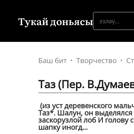
Тукай доньясы
Баш бит
Творчество
С
Таз (Пер. В.Дума
(из уст деревенского мал
Таз*. Шалун, он выделялся
заскорузлой лоб И голову с
шапку иногд...