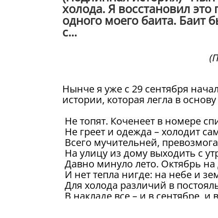
холода. Я восстановил это 
одного моего баита. Баит 
с...
(
Нынче я уже с 29 сентября начал
истории, которая легла в основу
Не топят. Коченеет в номере сп
Не греет и одежда – холодит сам
Всего мучительней, превозмога
На улицу из дому выходить с ут
Давно минуло лето. Октябрь на 
И нет тепла нигде: на небе и зе
Для холода различий в постояль
В накладе все – и в сентябре, и 
Лишь истопник-хозяин не в убы
Я не сужу его. Аллах судил давно