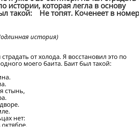
по истории, которая легла в основу
был такой: Не топят. Коченеет в номе
Подлинная история)
 страдать от холода. Я восстановил это по
 одного моего баита. Баит был такой:
ина.
а.
я стынь,
ра.
дворе.
мле.
цах нет:
в октябре.
тке. Но
: