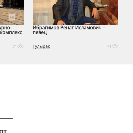
урно-
Ибрагимов Ренат Исламович –
комплекс
певец
Тулырак
71
71
от