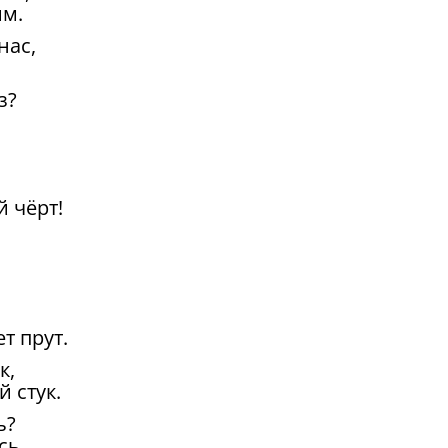
им.
нас,
з?
 чёрт!
ет прут.
к,
 стук.
ь?
сь.