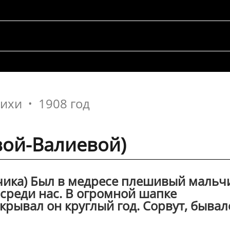
тихи
1908 год
евой-Валиевой)
ьчика) Был в медресе плешивый мальч
 среди нас. В огромной шапке
крывал он круглый год. Сорвут, бывал