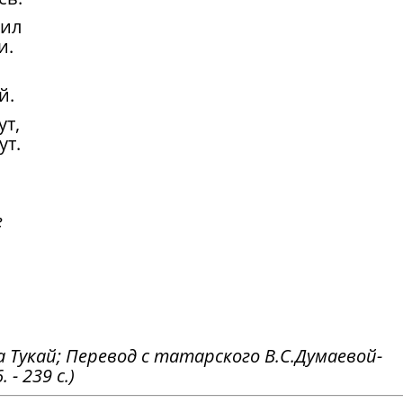
рил
и.
й.
ут,
ут.
е
а Тукай; Перевод с татарского В.С.Думаевой-
 - 239 с.)