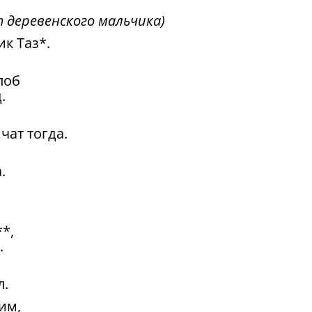
т деревенского мальчика)
к Таз*.
лоб
.
чат тогда.
.
*,
.
л.
им,