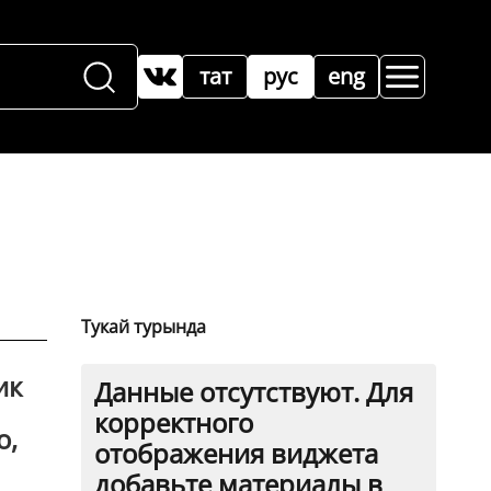
тат
рус
eng
Тукай турында
ик
Данные отсутствуют. Для
корректного
о,
отображения виджета
добавьте материалы в