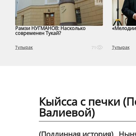
Рамзи НУГМАНОВ: Насколько
«Мелодии 
современен Тукай?
Тулырак
Тулырак
71
Кыйсса с печки (
Валиевой)
(Подлинная история) Нынче