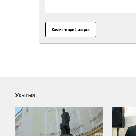
Комментарий язарга
Укыгыз