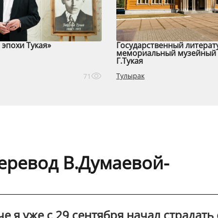
эпохи Тукая»
Государственный литерат
мемориальный музейный 
Г.Тукая
Тулырак
71
Перевод В.Думаевой-
 я уже с 29 сентября начал страдать 