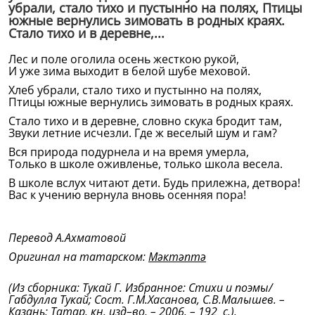
убрали, стало тихо и пустынно на полях, Птицы
южные вернулись зимовать в родных краях.
Стало тихо и в деревне,...
Лес и поле оголила осень жесткою рукой,
И уже зима выходит в белой шубе меховой.
Хлеб убрали, стало тихо и пустынно на полях,
Птицы южные вернулись зимовать в родных краях.
Стало тихо и в деревне, словно скука бродит там,
Звуки летние исчезли. Где ж веселый шум и гам?
Вся природа подурнела и на время умерла,
Только в школе оживленье, только школа весела.
В школе вслух читают дети. Будь прилежна, детвора!
Вас к учению вернула вновь осенняя пора!
Перевод А.Ахматовой
Оригинал на татарском:
Мәктәптә
(Из сборника: Тукай Г. Избранное: Стихи и поэмы/
Габдулла Тукай; Сост. Г.М.Хасанова, С.В.Малышев. –
Казань: Татар. кн. изд–во, – 2006. – 192 с.).