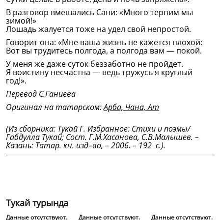
В разговор вмешались Сани: «Много терпим мы
зимой!»
Лошадь жалуется тоже на удел свой непростой.
Говорит она: «Мне ваша жизнь не кажется плохой:
Вот вы трудитесь полгода, а полгода вам — покой.
У меня же даже суток беззаботно не пройдет.
Я воистину несчастна — ведь тружусь я круглый
год!».
Перевод С.Ганиева
Оригинал на татарском:
Арба, Чана, Ат
(Из сборника: Тукай Г. Избранное: Стихи и поэмы/
Габдулла Тукай; Сост. Г.М.Хасанова, С.В.Малышев. –
Казань: Татар. кн. изд–во, – 2006. – 192 с.).
Тукай турында
Данные отсутствуют.
Данные отсутствуют.
Данные отсутствуют.