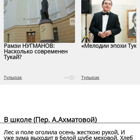
Рамзи НУГМАНОВ:
«Мелодии эпохи Тука
Насколько современен
Тукай?
Тулырак
Тулырак
94
В школе (Пер. А.Ахматовой)
Лес и поле оголила осень жесткою рукой, И
уже зима выходит в белой шубе меховой. Хлеб