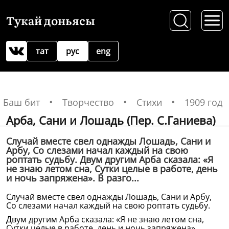
Тукай доньясы
тат
рус
eng
Баш бит
Творчество
Стихи
1909 год
Арба, Сани и Лошадь (Пер. С.Ганиева)
Случай вместе свел однажды Лошадь, Сани и
Арбу, Со слезами начал каждый на свою
роптать судьбу. Двум другим Арба сказала: «Я
не знаю летом сна, Сутки целые в работе, день
и ночь запряжена». В разго...
Случай вместе свел однажды Лошадь, Сани и Арбу,
Со слезами начал каждый на свою роптать судьбу.
Двум другим Арба сказала: «Я не знаю летом сна,
Сутки целые в работе, день и ночь запряжена».