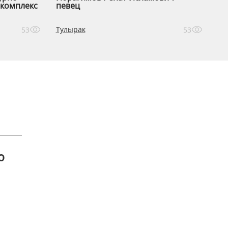
комплекс
певец
Тулырак
53
53
ю