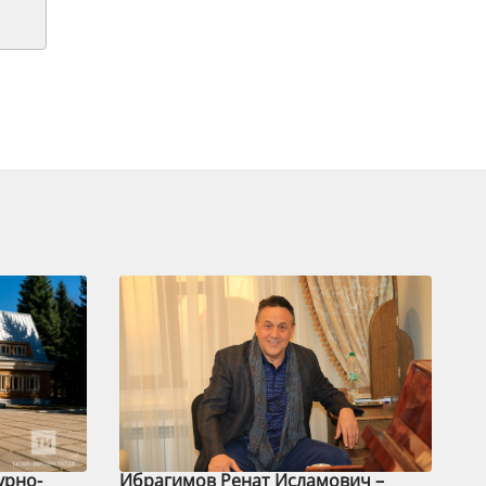
урно-
Ибрагимов Ренат Исламович –