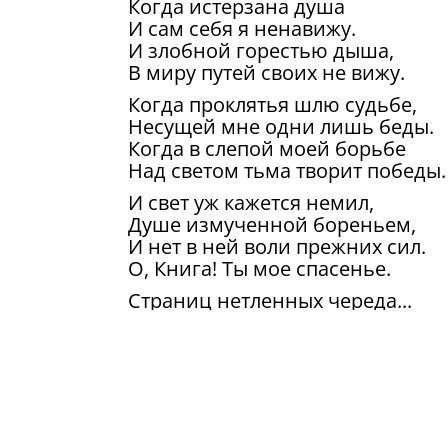
Когда истерзана душа
И сам себя я ненавижу.
И злобной горестью дыша,
В миру путей своих не вижу.
Когда проклятья шлю судьбе,
Несущей мне одни лишь беды.
Когда в слепой моей борьбе
Над светом тьма творит победы.
И свет уж кажется немил,
Душе измученной бореньем,
И нет в ней воли прежних сил.
О, Книга! Ты мое спасенье.
Страниц нетленных череда...
И вот уж я рождаюсь снова,
И пью, как счастие тогда,
Отраду божеского Слова.
Как путеводная звезда
Оно душе моей сияет
И дух отважен, как всегда,