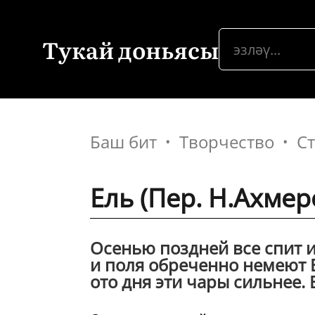
Тукай доньясы
Баш бит
Творчество
С
Ель (Пер. Н.Ахмер
Осенью поздней все спит и 
и поля обреченно немеют 
ото дня эти чары сильнее. 