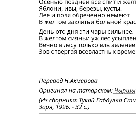
Осенью поздней все спит и желт
Яблони, ивы, березы, кусты.
Лее и поля обреченно немеют
В желтом заклятьи больной крас
День ото дня эти чары сильнее.
В желтом сияньи уж лес усыплен
Вечно в лесу только ель зеленее
Зов отвергая всевластных време
Перевод Н.Ахмерова
Оригинал на татарском:
Чыршы
(Из сборника: Тукай Габдулла Сти
Заря, 1996. - 32 с.)