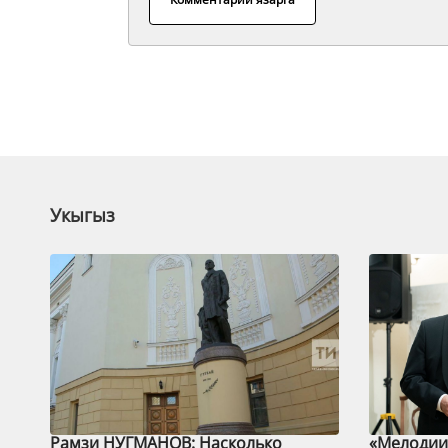
Укыгыз
Рамзи НУГМАНОВ: Насколько
«Мелодии 