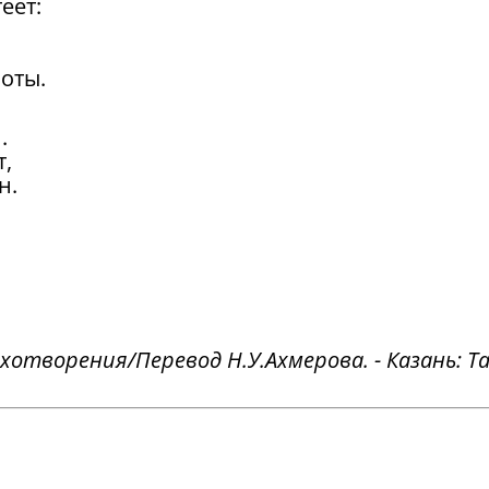
еет:
оты.
.
т,
н.
хотворения/Перевод Н.У.Ахмерова. - Казань: Та