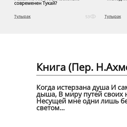
современен Тукай?
Тулырак
Тулырак
53
Книга (Пер. Н.Ахм
Когда истерзана душа И са
дыша, В миру путей своих 
Несущей мне одни лишь бе
светом...