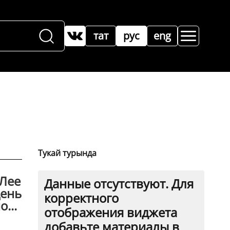
тат
рус
eng
Тукай турында
 Лее
Данные отсутствуют. Для
День
корректного
...
отображения виджета
добавьте материалы в