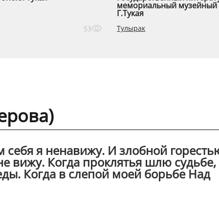
мемориальный музейный 
Г.Тукая
Тулырак
53
ерова)
м себя я ненавижу. И злобной горесть
не вижу. Когда проклятья шлю судьбе,
ды. Когда в слепой моей борьбе Над