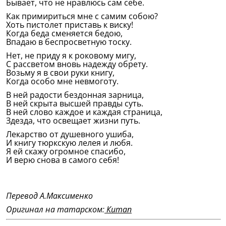
Бывает, что не нравлюсь сам себе.
Как примириться мне с самим собою?
Хоть пистолет приставь к виску!
Когда беда сменяется бедою,
Впадаю в беспросветную тоску.
Нет, не приду я к роковому мигу,
С рассветом вновь надежду обрету.
Возьму я в свои руки книгу,
Когда особо мне невмоготу.
В ней радости бездонная зарница,
В ней скрыта высшей правды суть.
В ней слово каждое и каждая страница,
Здезда, что освещает жизни путь.
Лекарство от душевного ушиба,
И книгу тюркскую лелея и любя.
Я ей скажу огромное спасибо,
И верю снова в самого себя!
Перевод А.Максименко
Оригинал на татарском:
Китап