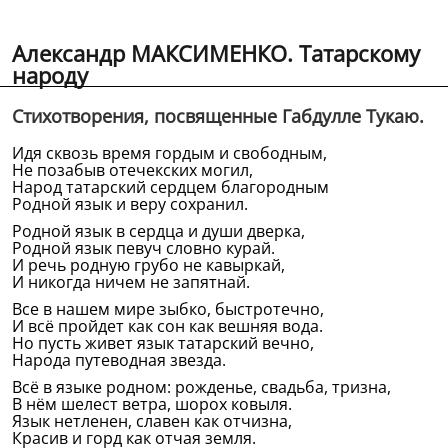
Александр МАКСИМЕНКО. Татарскому
народу
Стихотворения, посвященные Габдулле Тукаю.
Идя сквозь время гордым и свободным,
Не позабыв отечекских могил,
Народ татарский сердцем благородным
Родной язык и веру сохранил.
Родной язык в сердца и души дверка,
Родной язык певуч словно курай.
И речь родную грубо не кавыркай,
И никогда ничем не запятнай.
Все в нашем мире зыбко, быстротечно,
И всё пройдет как сон как вешняя вода.
Но пусть живет язык татарский вечно,
Народа путеводная звезда.
Всё в языке родном: рожденье, свадьба, тризна,
В нём шелест ветра, шорох ковыля.
Язык нетленен, славен как отчизна,
Красив и горд как отчая земля.