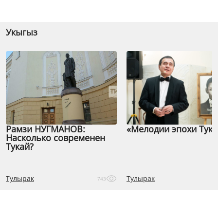
Укыгыз
Рамзи НУГМАНОВ:
«Мелодии эпохи Тука
Насколько современен
Тукай?
Тулырак
Тулырак
743