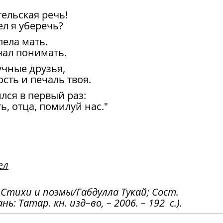
тельская речь!
ел я уберечь?
пела мать.
чал понимать.
учные друзья,
ость и печаль твоя.
лся в первый раз:
ь, отца, помилуй нас."
ел
: Стихи и поэмы/Габдулла Тукай; Сост.
ь: Татар. кн. изд–во, – 2006. – 192 с.).