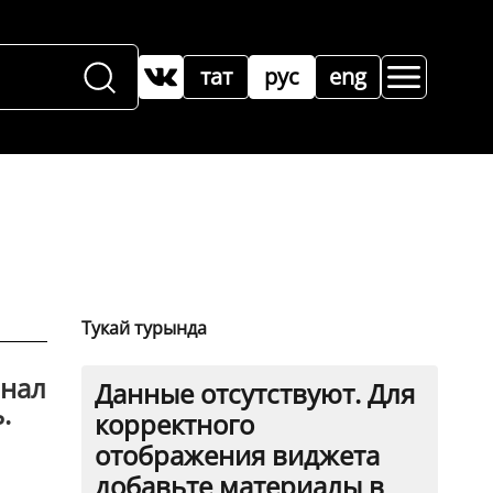
тат
рус
eng
Тукай турында
знал
Данные отсутствуют. Для
.
корректного
отображения виджета
добавьте материалы в