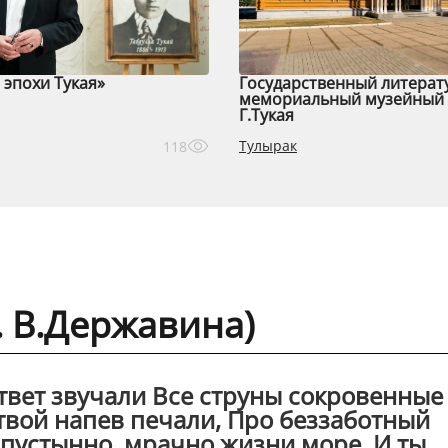
эпохи Тукая»
Государственный литерат
мемориальный музейный 
Г.Тукая
Тулырак
118
. В.Державина)
ответ звучали Все струны сокровенные
 твой напев печали, Про беззаботный
, пустынно, мрачно жизни море, И ты