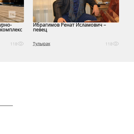
урно-
Ибрагимов Ренат Исламович –
комплекс
певец
Тулырак
118
118