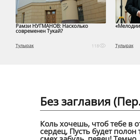
Рамзи НУГМАНОВ: Насколько
«Мелодии 
современен Тукай?
Тулырак
Тулырак
118
Без заглавия (Пер
Коль хочешь, чтоб тебе в 
сердец, Пусть будет полон
смех забудь, певец! Темно