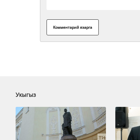
Комментарий язарга
Укыгыз