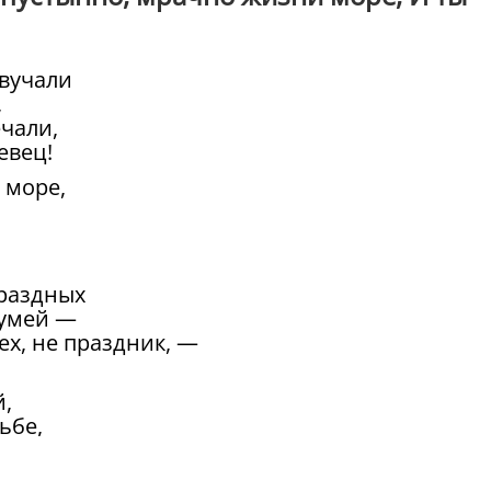
звучали
,
ечали,
евец!
 море,
праздных
сумей —
ех, не праздник, —
й,
ьбе,
асной,