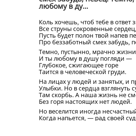
любому в ду...
Коль хочешь, чтоб тебе в ответ 
Все струны сокровенные сердец
Пусть будет полон твой напев п
Про беззаботный смех забудь, п
Темно, пустынно, мрачно жизни
И ты любому в душу погляди —
Глубокое, сжигающее горе
Таится в человеческой груди.
На лицах у людей и занятых, и 
Улыбки. Но в сердца взглянуть 
Там скорбь. А наша жизнь не см
Без горя настоящих нет людей.
Но веселится иногда несчастны
Когда напьется, — рад своей суд
И жизнь бедняге кажется прекр
И выше всех он кажется себе.