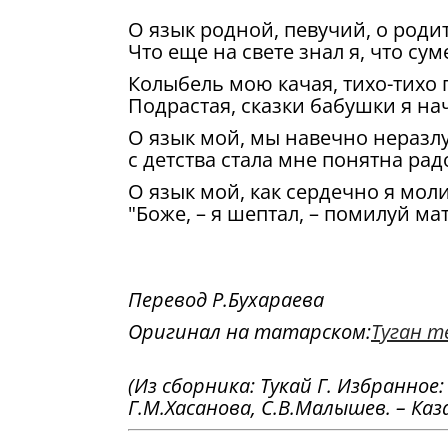
О язык родной, певучий, о роди
Что еще на свете знал я, что сум
Колыбель мою качая, тихо-тихо 
Подрастая, сказки бабушки я на
О язык мой, мы навечно неразл
с детства стала мне понятна рад
О язык мой, как сердечно я моли
"Боже, – я шептал, – помилуй мат
Перевод Р.Бухараева
Оригинал на татарском:
Туган т
(Из сборника: Тукай Г. Избранное
Г.М.Хасанова, С.В.Малышев. – Казан