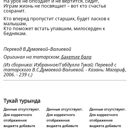
На урок не опоздает и не вертится, сидит,
Играм жизнь не посвящает – вот кто счастье
сохранит.
Кто вперед пропустит старших, будет ласков к
малышам,
Кто поможет встать упавшим, милосерден к
беднякам.
Перевод В.Думаевой–Валиевой
Оригинал на татарском:
Бәхетле бала
(Из сборника: Избранное/Габдулла Тукай; Перевод с
татарского В.С.Думаевой-Валиевой. - Казань: Магариф,
2006. - 239 с.)
Тукай турында
Данные отсутствуют.
Данные отсутствуют.
Данные отсутствуют.
Для корректного
Для корректного
Для корректного
отображения
отображения
отображения
виджета добавьте
виджета добавьте
виджета добавьте