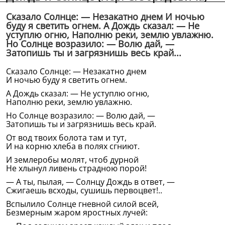
Сказало Солнце: — Незакатно днем И ночью
буду я светить огнем. А Дождь сказал: — Не
уступлю огню, Наполню реки, землю увлажню.
Но Солнце возразило: — Волю дай, —
Затопишь ты и загрязнишь весь край...
Сказало Солнце: — Незакатно днем
И ночью буду я светить огнем.
А Дождь сказал: — Не уступлю огню,
Наполню реки, землю увлажню.
Но Солнце возразило: — Волю дай, —
Затопишь ты и загрязнишь весь край.
От вод твоих болота там и тут,
И на корню хлеба в полях сгниют.
И землеробы молят, чтоб дурной
Не хлынул ливень страдною порой!
— А ты, пылая, — Солнцу Дождь в ответ, —
Сжигаешь всходы, сушишь первоцвет!..
Вспылило Солнце гневной силой всей,
Безмерным жаром яростных лучей: