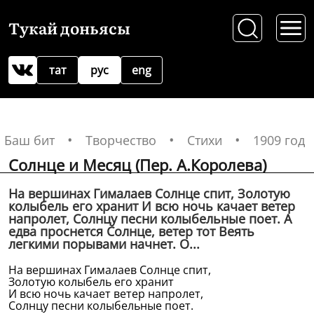
Тукай доньясы
тат
рус
eng
Баш бит
Творчество
Стихи
1909 год
Солнце и Месяц (Пер. А.Королева)
На вершинах Гималаев Солнце спит, Золотую
колыбель его хранит И всю ночь качает ветер
напролет, Солнцу песни колыбельные поет. А
едва проснется Солнце, ветер тот Веять
легкими порывами начнет. О...
На вершинах Гималаев Солнце спит,
Золотую колыбель его хранит
И всю ночь качает ветер напролет,
Солнцу песни колыбельные поет.