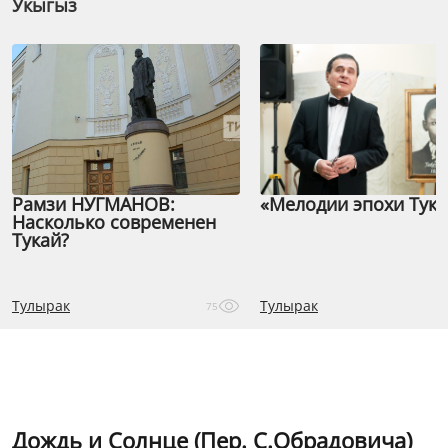
Укыгыз
Рамзи НУГМАНОВ:
«Мелодии эпохи Тука
Насколько современен
Тукай?
Тулырак
Тулырак
75
Дождь и Солнце (Пер. С.Обрадовича)