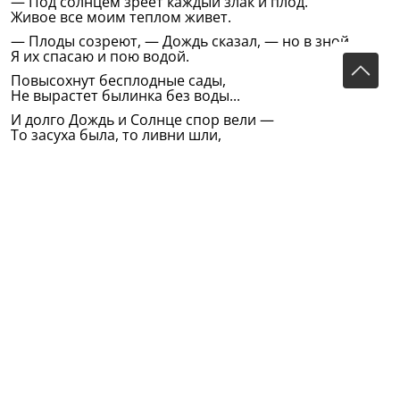
— Под солнцем зреет каждый злак и плод.
Живое все моим теплом живет.
— Плоды созреют, — Дождь сказал, — но в зной
Я их спасаю и пою водой.
Повысохнут бесплодные сады,
Не вырастет былинка без воды...
И долго Дождь и Солнце спор вели —
То засуха была, то ливни шли,
Друг друга поносили в споре том,
Пока не помирились на одном.
Сказало Солнце: — В свой черед и срок
И я, и ты трудиться будем впрок...
И трудятся, забыв раздор и спор,
В согласье Дождь и Солнце до сих пор.
Перевод С.Обрадовича
Оригинал на татарском:
Яңгыр илә Кояш
(Из сборника: Тукай Г. Избранное: Стихи и поэмы/