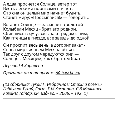
А едва проснется Солнце, ветер тот
Веять легкими порывами начнет.
Ото сна он целый мир начнет будить,
Станет миру: «Просыпайся!» — говорить.
Встанет Солнце — засыпает в золотой
Колыбели Месяц - брат его родной.
Сбившись в кучу, засыпают рядом с ним,
Как птенцы в гнезде, все звезды до одной.
Он проспит весь день, а догорит закат -
Снова мир сияньем Месяца объят.
Так друг с другом чередуются они —
Солнце с Месяцем, как с братом брат.
Перевод А.Королева
Оригинал на татарском:
Ай һәм Кояш
(Из сборника: Тукай Г. Избранное: Стихи и поэмы/
Габдулла Тукай; Сост. Г.М.Хасанова, С.В.Малышев. –
Казань: Татар. кн. изд–во, – 2006. – 192 с.).