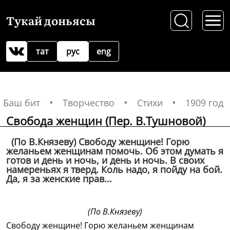
Тукай доньясы
тат
рус
eng
Баш бит
Творчество
Стихи
1909 год
Свобода женщин (Пер. В.Тушновой)
(По В.Князеву) Свободу женщине! Горю
желаньем женщинам помочь. Об этом думать я
готов и день и ночь, и день и ночь. В своих
намереньях я тверд. Коль надо, я пойду на бой.
Да, я за женские прав...
(По В.Князеву)
Свободу женщине! Горю желаньем женщинам