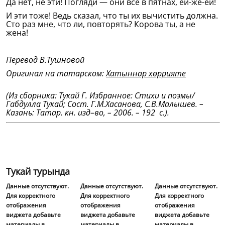
Да нет, не эти! Погляди — они все в пятнах, ей-же-ей!
И эти тоже! Ведь сказал, что ты их вычистить должна.
Сто раз мне, что ли, повторять? Корова ты, а не
жена!
Перевод В.Тушновой
Оригинал на татарском:
Хатыннар хөррияте
(Из сборника: Тукай Г. Избранное: Стихи и поэмы/
Габдулла Тукай; Сост. Г.М.Хасанова, С.В.Малышев. –
Казань: Татар. кн. изд–во, – 2006. – 192 с.).
Тукай турында
Данные отсутствуют.
Данные отсутствуют.
Данные отсутствуют.
Для корректного
Для корректного
Для корректного
отображения
отображения
отображения
виджета добавьте
виджета добавьте
виджета добавьте
материалы в
материалы в
материалы в