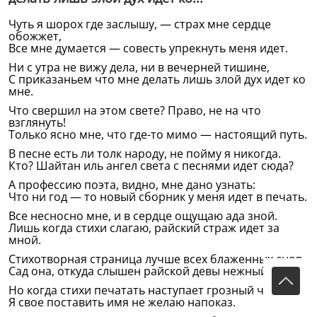
Чуть я шорох где заслышу, — страх мне сердце
обожжет,
Все мне думается — совесть упрекнуть меня идет.
Ни с утра не вижу дела, ни в вечерней тишине,
С приказаньем что мне делать лишь злой дух идет ко
мне.
Что свершил на этом свете? Право, не на что
взглянуть!
Только ясно мне, что где-то мимо — настоящий путь.
В песне есть ли толк народу, не пойму я никогда.
Кто? Шайтан иль ангел света с песнями идет сюда?
А профессию поэта, видно, мне дано узнать:
Что ни год — то новый сборник у меня идет в печать.
Все несносно мне, и в сердце ощущаю ада зной.
Лишь когда стихи слагаю, райский страж идет за
мной.
Стихотворная страница лучше всех блаженных снов,
Сад она, откуда слышен райской девы нежный зов.
Но когда стихи печатать наступает грозный час,
Я свое поставить имя не желаю напоказ.