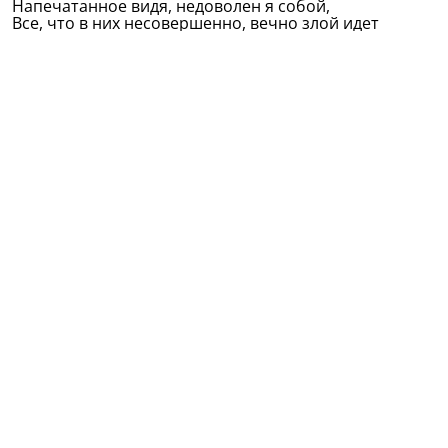
Напечатанное видя, недоволен я собой,
Все, что в них несовершенно, вечно злой идет
гурьбой.
Иногда я на любое счастие надежды рву,
И тогда звезда восходит, та, что счастьем я зову.
В небесах моих сверкая, исцеляет злой недуг,
Как подруга молодая, словно самый близкий друг.
Перевод А.Ахматовой
Оригинал на татарском:
Тәрәддөд вә шөбһә
(Из сборника: Тукай Г. Избранное: Стихи и поэмы/
Габдулла Тукай; Сост. Г.М.Хасанова, С.В.Малышев. –
Казань: Татар. кн. изд–во, – 2006. – 192 с.).