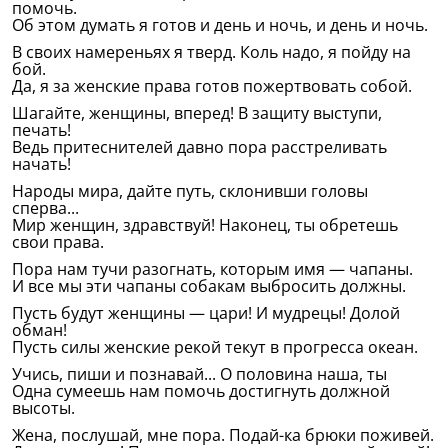
помочь.
Об этом думать я готов и день и ночь, и день и ночь.
В своих намереньях я тверд. Коль надо, я пойду на
бой.
Да, я за женские права готов пожертвовать собой.
Шагайте, женщины, вперед! В защиту выступи,
печать!
Ведь притеснителей давно пора расстреливать
начать!
Народы мира, дайте путь, склонивши головы
сперва...
Мир женщин, здравствуй! Наконец, ты обретешь
свои права.
Пора нам тучи разогнать, которым имя — чапаны.
И все мы эти чапаны собакам выбросить должны.
Пусть будут женщины — цари! И мудрецы! Долой
обман!
Пусть силы женские рекой текут в прогресса океан.
Учись, пиши и познавай... О половина наша, ты
Одна сумеешь нам помочь достигнуть должной
высоты.
Жена, послушай, мне пора. Подай-ка брюки поживей.