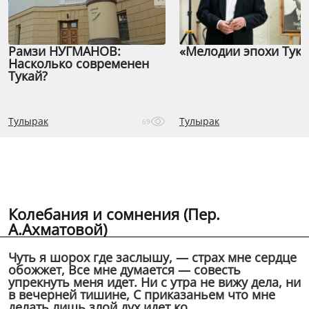
Рамзи НУГМАНОВ:
«Мелодии эпохи Тука
Насколько современен
Тукай?
Тулырак
Тулырак
69
Колебания и сомнения (Пер.
А.Ахматовой)
Чуть я шорох где заслышу, — страх мне сердце
обожжет, Все мне думается — совесть
упрекнуть меня идет. Ни с утра не вижу дела, ни
в вечерней тишине, С приказаньем что мне
делать лишь злой дух идет ко...