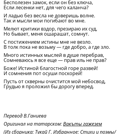
Бесполезен замок, если он без ключа,
Если лесенки нет, для чего каланча?
И ладью без весла не доверишь волне.
Так и мысли мои погибают во мне.
Мелют критики вздор, презираю их суд,
Но бывает, меня ошарашат, сомнут.
С постижением истины мне не везло.
В толк пока не возьму — где добро, а где зло.
Много истинных мыслей в душе перебрав,
Сомневаюсь я все еще — прав иль не прав?
Боже! Истиной благостной горе развей!
И сомнения пот осуши поскорей!
Пусть от скверны очистится мой небосвод,
Грудью я проложил бы дорогу вперед.
Перевод В.Ганиева
Оригинал на татарском:
Вакъты гаҗезем
(Из сборника: Тукай Г. Избранное: Стихи и поэмы/