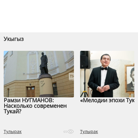
Укыгыз
Рамзи НУГМАНОВ:
«Мелодии эпохи Тука
Насколько современен
Тукай?
Тулырак
Тулырак
65