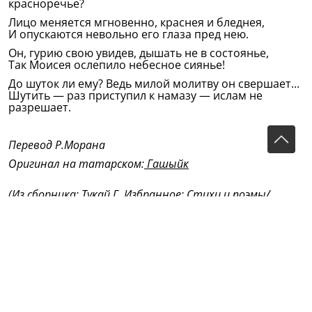
красноречье?
Лицо меняется мгновенно, краснея и бледнея,
И опускаются невольно его глаза пред нею.
Он, гурию свою увидев, дышать не в состоянье,
Так Моисея ослепило небесное сиянье!
До шуток ли ему? Ведь милой молитву он свершает...
Шутить — раз приступил к намазу — ислам не
разрешает.
Перевод Р.Морана
Оригинал на татарском:
Гашыйк
(Из сборника: Тукай Г. Избранное: Стихи и поэмы/
Габдулла Тукай; Сост. Г.М.Хасанова, С.В.Малышев. –
Казань: Татар. кн. изд–во, – 2006. – 192 с.).