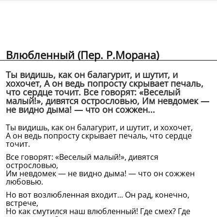
Влюбленный (Пер. Р.Морана)
Ты видишь, как он балагурит, и шутит, и
хохочет, А он ведь попросту скрывает печаль,
что сердце точит. Все говорят: «Веселый
малый!», дивятся острословью, Им невдомек —
не видно дыма! — что он сожжен...
Ты видишь, как он балагурит, и шутит, и хохочет,
А он ведь попросту скрывает печаль, что сердце
точит.
Все говорят: «Веселый малый!», дивятся
острословью,
Им невдомек — не видно дыма! — что он сожжен
любовью.
Но вот возлюбленная входит... Он рад, конечно,
встрече,
Но как смутился наш влюбленный! Где смех? Где