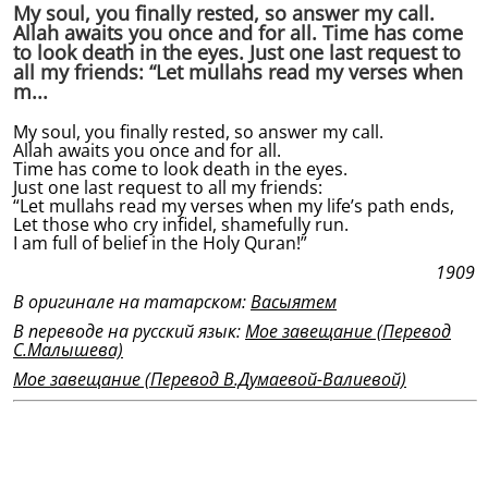
My soul, you finally rested, so answer my call.
Allah awaits you once and for all. Time has come
to look death in the eyes. Just one last request to
all my friends: “Let mullahs read my verses when
m...
My soul, you finally rested, so answer my call.
Allah awaits you once and for all.
Time has come to look death in the eyes.
Just one last request to all my friends:
“Let mullahs read my verses when my life’s path ends,
Let those who cry infidel, shamefully run.
I am full of belief in the Holy Quran!”
1909
В оригинале на татарском:
Васыятем
В переводе на русский язык:
Мое завещание (Перевод
С.Малышева)
Мое завещание (Перевод В.Думаевой-Валиевой)