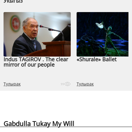
Укыгыз
Indus TAGIROV . The clear
«Shurale» Ballet
mirror of our people
Тулырак
Тулырак
99
Gabdulla Tukay My Will