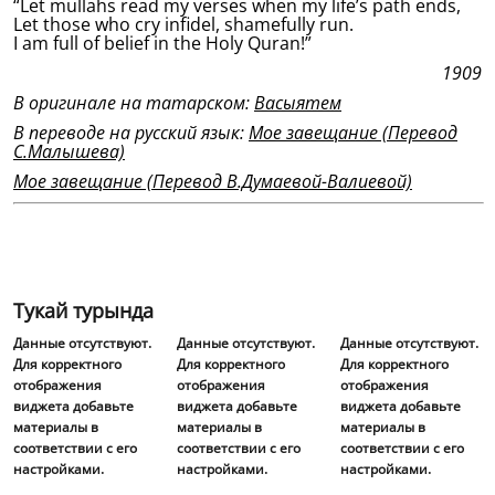
“Let mullahs read my verses when my life’s path ends,
Let those who cry infidel, shamefully run.
I am full of belief in the Holy Quran!”
1909
В оригинале на татарском:
Васыятем
В переводе на русский язык:
Мое завещание (Перевод
С.Малышева)
Мое завещание (Перевод В.Думаевой-Валиевой)
Тукай турында
Данные отсутствуют.
Данные отсутствуют.
Данные отсутствуют.
Для корректного
Для корректного
Для корректного
отображения
отображения
отображения
виджета добавьте
виджета добавьте
виджета добавьте
материалы в
материалы в
материалы в
соответствии с его
соответствии с его
соответствии с его
настройками.
настройками.
настройками.