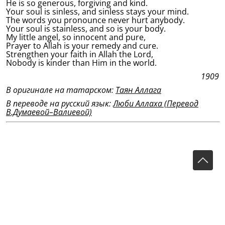
He is so generous, forgiving and kind.
Your soul is sinless, and sinless stays your mind.
The words you pronounce never hurt anybody.
Your soul is stainless, and so is your body.
My little angel, so innocent and pure,
Prayer to Allah is your remedy and cure.
Strengthen your faith in Allah the Lord,
Nobody is kinder than Him in the world.
1909
В оригинале на татарском:
Таян Аллага
В переводе на русский язык:
Люби Аллаха (Перевод
В.Думаевой–Валиевой)