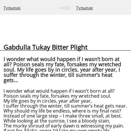
Тулырак
Тулырак
100
Gabdulla Tukay Bitter Plight
I wonder what would happen if I wasn’t born at
all? Poison seals my fate, forsakes my wretched
soul. My life goes by in circles, year after year, I
suffer through the winter, till summer’s heat
gets...
I wonder what would happen if I wasn’t born at all?
Poison seals my fate, forsakes my wretched soul.
My life goes by in circles, year after year,
I suffer through the winter, till summer’s heat gets near.
Why should my life be endless, where is my final rest?
Instead of one large step – I make three small, at best.
While looking at the sunrise, I see a bloody stain,
The murky shroud of early dawn is witnessing my pain.
If not for Allah’s anger I’d take my own empty life.