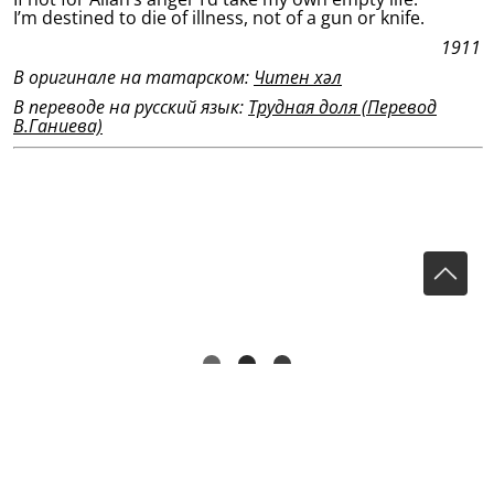
I’m destined to die of illness, not of a gun or knife.
1911
В оригинале на татарском:
Читен хәл
В переводе на русский язык:
Трудная доля (Перевод
В.Ганиева)