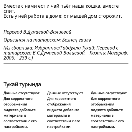
Вместе с нами ест и чай пьёт наша кошка, вместе
спит,
Есть у ней работа в доме: от мышей дом сторожит.
Перевод В.Думаевой-Валиевой
Оригинал на татарском:
Безнең гаилә
(Из сборника: Избранное/Габдулла Тукай; Перевод с
татарского В.С.Думаевой-Валиевой. - Казань: Магариф,
2006. - 239 с.)
Тукай турында
Данные отсутствуют.
Данные отсутствуют.
Данные отсутствуют.
Для корректного
Для корректного
Для корректного
отображения
отображения
отображения
виджета добавьте
виджета добавьте
виджета добавьте
материалы в
материалы в
материалы в
соответствии с его
соответствии с его
соответствии с его
настройками.
настройками.
настройками.