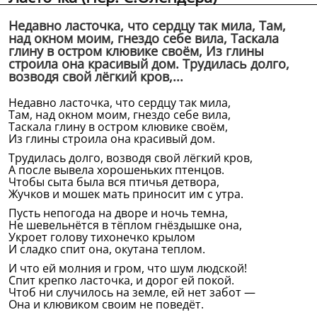
Недавно ласточка, что сердцу так мила, Там,
над окном моим, гнездо себе вила, Таскала
глину в остром клювике своём, Из глины
строила она красивый дом. Трудилась долго,
возводя свой лёгкий кров,...
Недавно ласточка, что сердцу так мила,
Там, над окном моим, гнездо себе вила,
Таскала глину в остром клювике своём,
Из глины строила она красивый дом.
Трудилась долго, возводя свой лёгкий кров,
А после вывела хорошеньких птенцов.
Чтобы сыта была вся птичья детвора,
Жучков и мошек мать приносит им с утра.
Пусть непогода на дворе и ночь темна,
Не шевельнётся в тёплом гнёздышке она,
Укроет голову тихонечко крылом
И сладко спит она, окутана теплом.
И что ей молния и гром, что шум людской!
Спит крепко ласточка, и дорог ей покой.
Чтоб ни случилось на земле, ей нет забот —
Она и клювиком своим не поведёт.