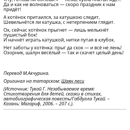
Да и как не волноваться — скоро праздник к нам
придёт!
А котёнок притаился, за катушкою следит,
Шевельнётся ли катушка, с нетерпением глядит.
Ох, сейчас котёнок прыгнет — лишь мелькнёт
пушистый бок!
И начнёт играть катушкой, нитки путая в клубок.
Нет заботы у котёнка: прыг да скок — и всё не лень!
Озорник, шалун весёлый — так и скачет целый день!
Перевод М.Акчурина.
Оригинал на татарском:
Шаян песи
(Источник: Тукай Г. Незабываемое время:
Стихотворения для детей, сказки в стихах,
автобиографическая повесть/Габдулла Тукай. –
Казань: Магариф, 2006. – 207 с.).