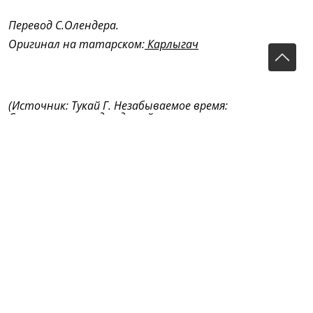
Перевод С.Олендера.
Оригинал на татарском:
Карлыгач
(Источник: Тукай Г. Незабываемое время:
Стихотворения для детей, сказки в стихах,
автобиографическая повесть/Габдулла Тукай. –
Казань: Магариф, 2006. – 207 с.).