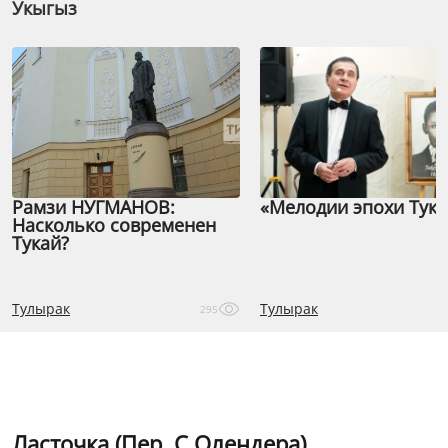
Укыгыз
Рамзи НУГМАНОВ:
«Мелодии эпохи Тука
Насколько современен
Тукай?
Тулырак
Тулырак
295
Ласточка (Пер. С.Олендера)