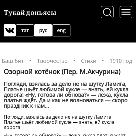
Тукай доньясы
тат
рус
eng
Баш бит
Творчество
Стихи
1910 год
Озорной котёнок (Пер. М.Акчурина)
Погляди, взялась за дело не на шутку Ламига,
Платье шьёт любимой кукле — знать, ей кукла
дорога! «Ну, готова ли обнова?» — лёжа, кукла
платья ждёт. Да и как не волноваться — скоро
праздник к нам...
Погляди, взялась за дело не на шутку Ламига,
Платье шьёт любимой кукле — знать, ей кукла
дорога!
«Ну, готова ли обнова?» — лёжа, кукла платья ждёт.