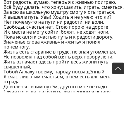
Вот радость, думаю, теперь я с жизнью поиграю.
Всё буду делать, что хочу: шалить, играть, смеяться,
За всю за школьную муштру смогу я отыграться.
Я вышел в путь. Увы! Ходить я не умею что ли?
Нет почему-то на пути ни радости, ни воли.
Свободы, счастья нет. Стою порою на дороге
И с места не могу сойти: болят, не ходят ноги.
Пока искал я к счастью путь и к радости дорогу,
Значенье слова «жизнь» и «жить» я понял
понемногу.
Жизнь есть старание в труде, не зная утомленья,
Не позволяя над собой взять верх позору лени.
Жить означает здесь пройти весь жизни путь
священный,
Тобой Аллаху твоему, народу посвящённый.
Я счастлив этим счастьем, в нём есть для меня
отрада.
Доволен я своим путём, другого мне не надо.
Случится если, на пути на жизненном я встану,
Об отдыхе придёт мне мысль или когда устану,
Воспоминаниям тогда я предаюсь на воле,
На крыльях памяти тотчас я устремляюсь к школе.
Как я скучаю в этот миг по правилам несносным!
Зачем я вырос, говорю, и для чего быть взрослым?
Зачем расстался навсегда я с детством, школьным
раем?