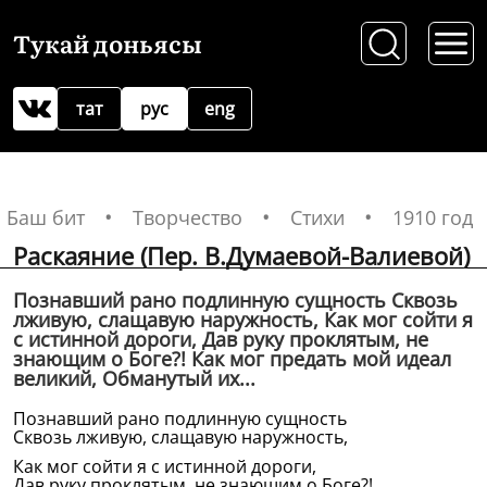
Тукай доньясы
тат
рус
eng
Баш бит
Творчество
Стихи
1910 год
Раскаяние (Пер. В.Думаевой-Валиевой)
Познавший рано подлинную сущность Сквозь
лживую, слащавую наружность, Как мог сойти я
с истинной дороги, Дав руку проклятым, не
знающим о Боге?! Как мог предать мой идеал
великий, Обманутый их...
Познавший рано подлинную сущность
Сквозь лживую, слащавую наружность,
Как мог сойти я с истинной дороги,
Дав руку проклятым, не знающим о Боге?!