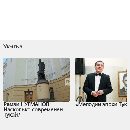
Укыгыз
Рамзи НУГМАНОВ:
«Мелодии эпохи Тука
Насколько современен
Тукай?