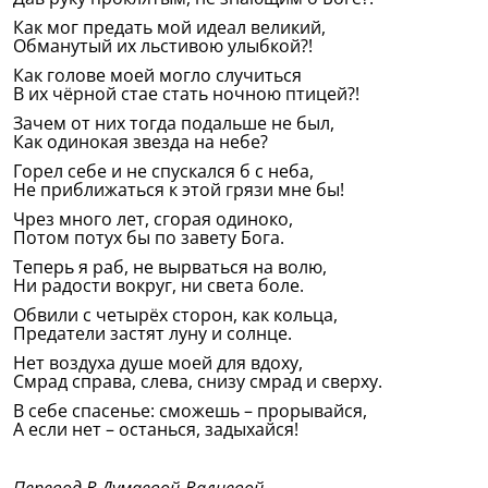
Как мог предать мой идеал великий,
Обманутый их льстивою улыбкой?!
Как голове моей могло случиться
В их чёрной стае стать ночною птицей?!
Зачем от них тогда подальше не был,
Как одинокая звезда на небе?
Горел себе и не спускался б с неба,
Не приближаться к этой грязи мне бы!
Чрез много лет, сгорая одиноко,
Потом потух бы по завету Бога.
Теперь я раб, не вырваться на волю,
Ни радости вокруг, ни света боле.
Обвили с четырёх сторон, как кольца,
Предатели застят луну и солнце.
Нет воздуха душе моей для вдоху,
Смрад справа, слева, снизу смрад и сверху.
В себе спасенье: сможешь – прорывайся,
А если нет – останься, задыхайся!