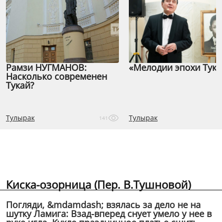
Рамзи НУГМАНОВ:
«Мелодии эпохи Тука
Насколько современен
Тукай?
Тулырак
Тулырак
141
Киска-озорница (Пер. В.Тушновой)
Погляди, &mdamdash; взялась за дело не на
шутку Ламига: Взад-вперед снует умело у нее в