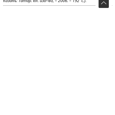
Казань: Татар. кн. изд–во, – 2006. – 192 с.).
Тукай дөньясы (Мир Тукая) • сайт «Габдулла Тукай» •
gabdullatukay.ru
Главный редактор сетевого издания «Тукай дөньясы»
(Мир Тукая):
Гадельшина Лилия Адгамовна
Адрес редакции:
420066, Российская Федерация,
Республика Татарстан, г. Казань, ул. Декабристов, д. 2