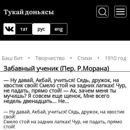
Тукай доньясы
тат
рус
eng
Баш бит
Творчество
Стихи
1910 год
Забавный ученик (Пер. Р.Морана)
— Ну давай, Акбай, учиться! Сядь, дружок, на
хвостик свой! Смело стой на задних лапках! Чур,
не падать, прямо стой! — Ах, зачем меня ты
мучишь? Я совсем еще щенок, Мне всего
недель двенадцать... Не...
— Ну давай, Акбай, учиться! Сядь, дружок, на хвостик
свой!
Смело стой на задних лапках! Чур, не падать, прямо
стой!