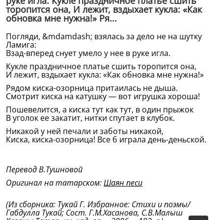
руке игла. Кукле праздничное платье сшить
торопится она, И лежит, вздыхает кукла: «Как
обновка мне нужна!» Ря...
Погляди, &mdamdash; взялась за дело не на шутку
Ламига:
Взад-вперед снует умело у нее в руке игла.
Кукле праздничное платье сшить торопится она,
И лежит, вздыхает кукла: «Как обновка мне нужна!»
Рядом киска-озорница притаилась не дыша.
Смотрит киска на катушку — вот игрушка хороша!
Пошевелится, а киска тут как тут, в один прыжок
В уголок ее закатит, нитки спутает в клубок.
Никакой у ней печали и заботы никакой,
Киска, киска-озорница! Все б играла день-деньской.
Перевод В.Тушновой
Оригинал на татарском:
Шаян песи
(Из сборника: Тукай Г. Избранное: Стихи и поэмы/
Габдулла Тукай; Сост. Г.М.Хасанова, С.В.Малышев. –