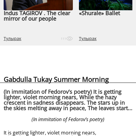
Indus TAGIROV . The clear
«Shurale» Ballet
mirror of our people
Тулырак
Тулырак
111
Gabdulla Tukay Summer Morning
(In immitation of Fedorov’s poetry) It is getting
lighter, violet morning nears, While the hazy
crescent in sadness disappears. The stars up in
the skies melting away in peace, The leaves start...
(In immitation of Fedorov’s poetry)
It is getting lighter, violet morning nears,