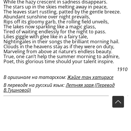
While the hazy crescent in sadness disappears.
The stars up in the skies melting away in peace,
The leaves start rustling, patted by the gentle breeze.
Abundant sunshine over night prevails,
Rips off its gloomy garb, the rolling field unveils,
The lakes now sparkling like a magic glass,
Tired of waiting endlessly for the night to pass.
Lilies giggle with glee like in a fairy tale,
Nightingales in their songs the brilliant morning hail.
Clouds in the heavens stay as if they were on duty,
Marveling from above at nature’s endless beauty.
True, one can’t help the summer morning to admire,
Poet, this glorious time should your talent inspire.
1910
В оригинале на татарском:
Җәйге таң хатирәсе
В переводе на русский язык:
Летняя заря (Перевод
В.Тушновой)