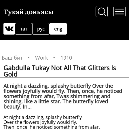
Тукай доньясы
тат
рус
eng
Баш бит
Work
1910
Gabdulla Tukay Not All That Glitters Is
Gold
At night a dazzling, splashy butterfly Over the
flowers joyfully would fly. Then, once, he noticed
something from afar, Twas shimmering and
shining, like a little star. The butterfly loved
beauty. In...
At night a dazzling, splashy butterfly
Over the flowers joyfully would fly.
Then, once, he noticed something from afar,