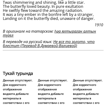
Twas shimmering and shining, like a little star.
The butterfly loved beauty. In pure exultation
He swiftly flew toward the amazing radiation.
It was a tiny ember in the bonfire left by a stranger,
Landing on it the butterfly died, unaware of danger.
1910
В оригинале на татарском:
Һәр ялтыраган алтын
түгел
В переводе на русский язык:
Не все то золото, что
блестит (Перевод В.Думаевой-Валиевой)
Тукай турында
Данные отсутствуют.
Данные отсутствуют.
Данные отсутствуют.
Для корректного
Для корректного
Для корректного
отображения
отображения
отображения
виджета добавьте
виджета добавьте
виджета добавьте
материалы в
материалы в
материалы в
соответствии с его
соответствии с его
соответствии с его