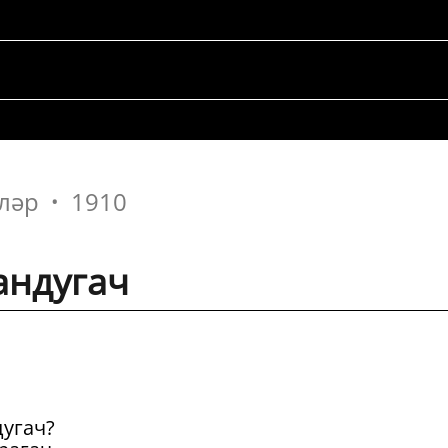
ләр
1910
андугач
угач?