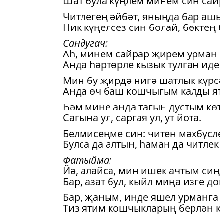
Шат була күңлем минем син сай
Читлегең әйбәт, яныңда бар аш
Ник күңелсез син болай, бөктең
Сандугач:
Аһ, минем сайрар җирем урман 
Анда һәртөрле кызык тулган иде
Мин бу җирдә нигә шатлык күрс
Анда өч баш кошчыгым калды я
Һәм мине анда тагын дустым көт
Сагына ул, саргая ул, ут йота.
Белмисеңме син: читен мәхбүсле
Булса да алтын, һаман да читлек 
Фатыйма:
Йә, алайса, мин ишек ачтым сиң
Бар, азат бул, кыйл миңа изге до
Бар, җаным, инде яшел урманга 
Тиз ятим кошчыкларың берлән 