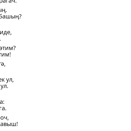
рагач.
ың.
 башың?
иде,
.
әтим?
тим!
ә,
к ул,
ул.
а:
га.
оч,
кавыш!