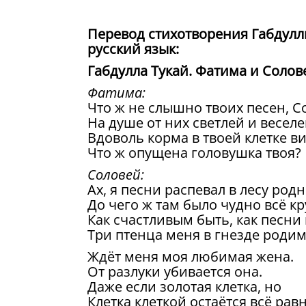
Перевод стихотворения Габдуллы
русский язык:
Габдулла Тукай. Фатима и Солов
Фатима:
Что ж не слышно твоих песен, С
На душе от них светлей и веселе
Вдоволь корма в твоей клетке ви
Что ж опущена головушка твоя?
Соловей:
Ах, я песни распевал в лесу род
До чего ж там было чудно всё кр
Как счастливым быть, как песни 
Три птенца меня в гнезде родим
Ждёт меня моя любимая жена.
От разлуки убивается она.
Даже если золотая клетка, но
Клетка клеткой остаётся всё равн