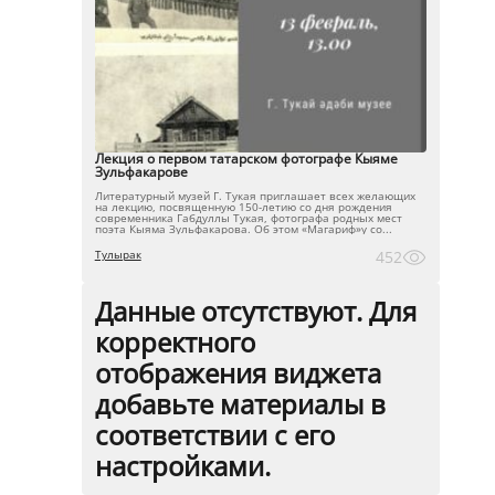
Лекция о первом татарском фотографе Кыяме
Зульфакарове
Литературный музей Г. Тукая приглашает всех желающих
на лекцию, посвященную 150-летию со дня рождения
современника Габдуллы Тукая, фотографа родных мест
поэта Кыяма Зульфакарова. Об этом «Магариф»у со...
Тулырак
452
Данные отсутствуют. Для
корректного
отображения виджета
добавьте материалы в
соответствии с его
настройками.