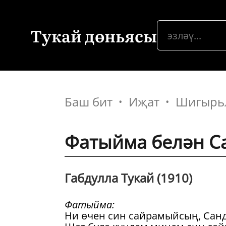
Тукай дөньясы
Баш бит
Иҗат
Шигырь
Фатыйма белән С
Габдулла Тукай (1910)
Фатыйма:
Ни өчен син сайрамыйсың, Санд