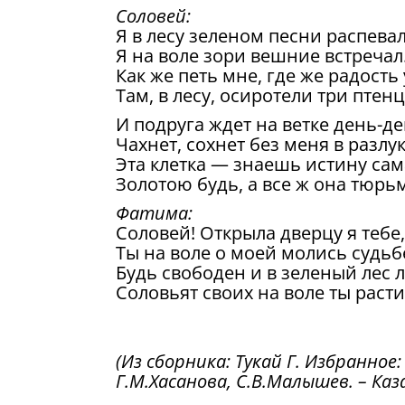
Соловей:
Я в лесу зеленом песни распевал
Я на воле зори вешние встречал
Как же петь мне, где же радость 
Там, в лесу, осиротели три птенц
И подруга ждет на ветке день-д
Чахнет, сохнет без меня в разлук
Эта клетка — знаешь истину сам
Золотою будь, а все ж она тюрь
Фатима:
Соловей! Открыла дверцу я тебе,
Ты на воле о моей молись судьб
Будь свободен и в зеленый лес л
Соловьят своих на воле ты расти
(Из сборника: Тукай Г. Избранное
Г.М.Хасанова, С.В.Малышев. – Казан