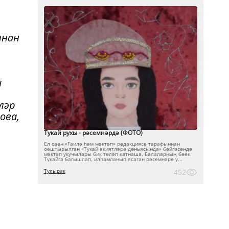
ннан
ы
рләр
ова,
Тукай рухы - рәсемнәрдә (ФОТО)
Ел саен «Гаилә һәм мәктәп» редакциясе тарафыннан
оештырылган «Тукай әкиятләре дөньясында» бәйгесендә
мәктәп укучылары бик теләп катнаша. Балаларның бөек
Тукайга багышлап, илһамланып ясаган рәсемнәре ү...
Тулырак
452