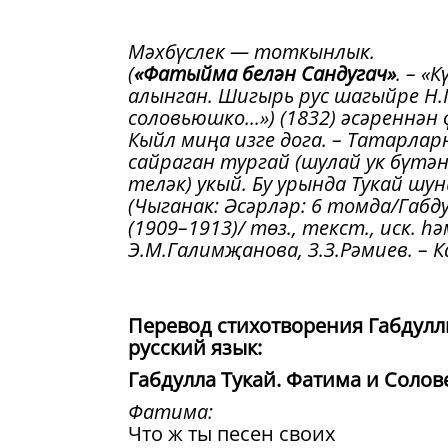
Мәхбүслек — тоткынлык.
(
«
Фатыйма белән Сандугач»
. – «
алынган. Шигырь рус шагыйре Н.
соловьюшко...») (1832) әсәреннән
Кыйл миңа изге дога. – Татарла
сайраган тургай (шулай ук бүтән
теләк) укый. Бу урында Тукай шу
(Чыганак: Әсәрләр: 6 томда/Габду
(1909–1913)/ төз., текст., иск. һ
Э.М.Галимҗанова, З.З.Рәмиев. – Каз
Перевод стихотворения Габдуллы
русский язык:
Габдулла Тукай. Фатима и Соло
Фатима:
Что ж ты песен своих