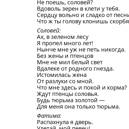
Не поешь, соловей?
Вдоволь зерен в клети у тебя.
Сердцу вольно и сладко от песни
Что ж ты голову клонишь скорбя
Соловей:
Ах, в зеленом лесу
Я пропел много лет!
Нынче мне уж не петь никогда.
Без жены и птенцов
Мне не мил белый свет
Вдалеке от родного гнезда.
Истомилась жена
От разлуки со мной.
Что мне здесь и покой и корма?
Ждут птенцы соловья.
Будь тюрьма золотой —
Для меня она только тюрьма.
Фатима:
Распахнула я дверь.
Улетай, мой певец!