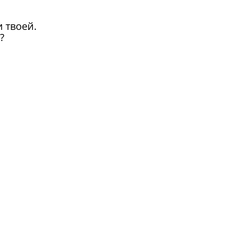
 твоей.
?