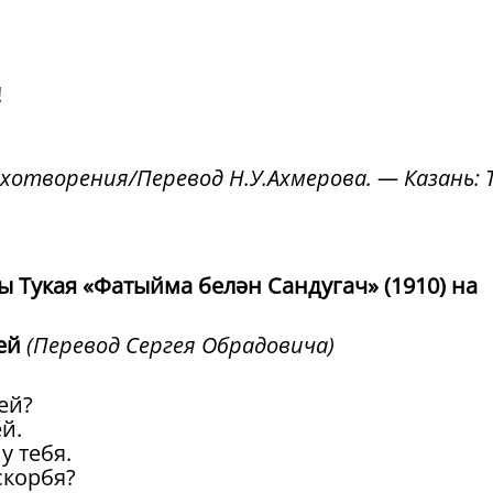
!
ихотворения/Перевод Н.У.Ахмерова. — Казань: 
 Тукая «Фатыйма белән Сандугач» (1910) на
ей
(Перевод Сергея Обрадовича)
ей?
й.
у тебя.
скорбя?