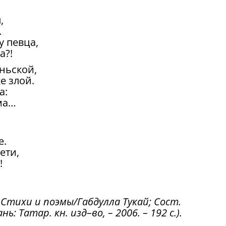
,
.
у певца,
а?!
еньской,
е злой.
а:
ма…
е.
ети,
!
: Стихи и поэмы/Габдулла Тукай; Сост.
ь: Татар. кн. изд–во, – 2006. – 192 с.).