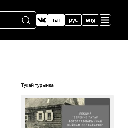
тат
рус
eng
Тукай турында