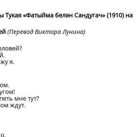
 Тукая «Фатыйма белән Сандугач» (1910) на
ей
(Перевод Виктора Лунина)
оловей?
й.
жу я.
ном.
угом!
петь мне тут?
ом ждут.
о.