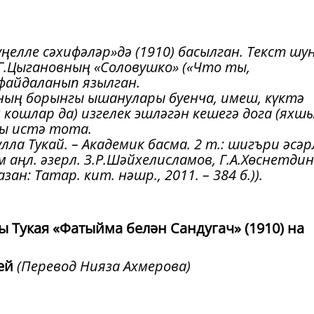
Күңелле сәхифәләр»дә (1910) басылган. Текст шу
Г.Цыгановның «Соловушко» («Что ты,
 файдаланып язылган.
рның борынгы ышанулары буенча, имеш, күктә
 кошлар да) изгелек эшләгән кешегә дога (яхш
ны истә тота.
лла Тукай. – Академик басма. 2 т.: шигъри әсә
әм аңл. әзерл. З.Р.Шәйхелисламов, Г.А.Хөснетдин
ан: Татар. кит. нәшр., 2011. – 384 б.)).
 Тукая «Фатыйма белән Сандугач» (1910) на
вей
(Перевод Нияза Ахмерова)