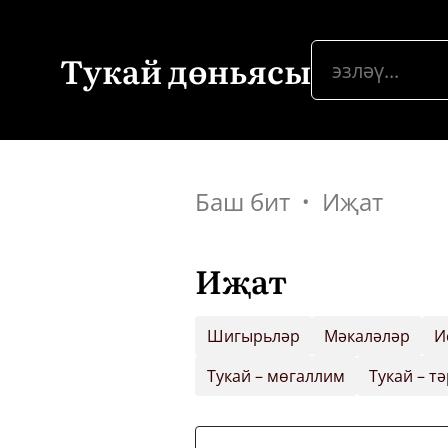
Тукай дөньясы
Баш бит
Иҗат
Иҗат
Шигырьләр
Мәкаләләр
И
Тукай – мөгаллим
Тукай – т