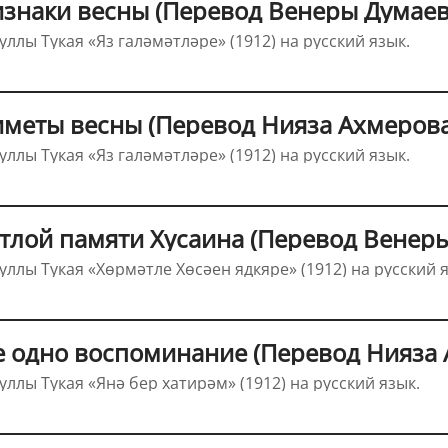
ризнаки весны (Перевод Венеры Думае
ллы Тукая «Яз галәмәтләре» (1912) на русский язык.
иметы весны (Перевод Нияза Ахмерова
ллы Тукая «Яз галәмәтләре» (1912) на русский язык.
етлой памяти Хусаина (Перевод Венер
ллы Тукая «Хөрмәтле Хөсәен ядкяре» (1912) на русский я
е одно воспоминание (Перевод Нияза
ллы Тукая «Янә бер хатирәм» (1912) на русский язык.