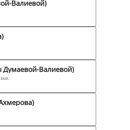
вой-Валиевой)
)
ы Думаевой-Валиевой)
зык.
 Ахмерова)