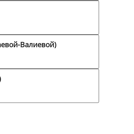
аевой-Валиевой)
)