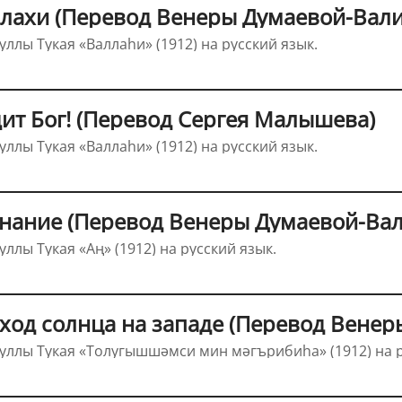
ллахи (Перевод Венеры Думаевой-Вал
ллы Тукая «Валлаһи» (1912) на русский язык.
дит Бог! (Перевод Сергея Малышева)
ллы Тукая «Валлаһи» (1912) на русский язык.
знание (Перевод Венеры Думаевой-Ва
ллы Тукая «Аң» (1912) на русский язык.
сход солнца на западе (Перевод Вене
уллы Тукая «Толугышшәмси мин мәгърибиһа» (1912) на р