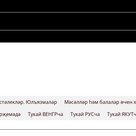
стәлекләр. Юлъязмалар
Мәсәлләр һәм балалар өчен 
әрҗемәдә
Тукай ВЕНГРча
Тукай РУСча
Тукай ЯКУТ