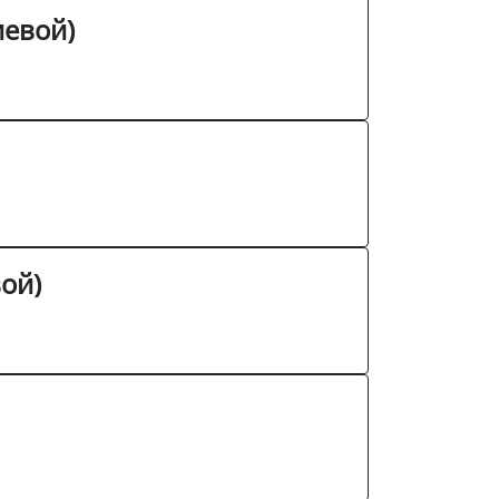
иевой)
ой)