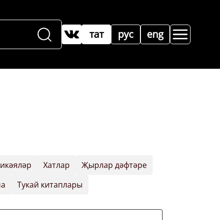
тат
рус
eng
хикәяләр
Хатлар
Җырлар дәфтәре
ча
Тукай китаплары