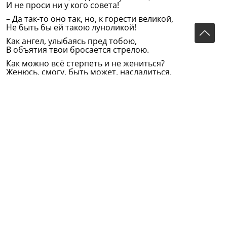
И не проси ни у кого совета!
– Да так-то оно так, но, к горести великой,
Не быть бы ей такою луноликой!
Как ангел, улыбаясь пред тобою,
В объятия твои бросается стрелою.
Как можно всё стерпеть и не жениться?
Женюсь, смогу, быть может, насладиться.
– Тогда женись без робости и страха,
Да будет милость над тобой Аллаха.
– Так думаешь? Оно, быть может, так, конечно,
Когда бы дело справилось успешно.
Но если женолюб, красавец первый,
Мою дорогу перейдёт соперник,
Которого моя жена полюбит,
И в месяц все труды мои погубит?
– Так не женись, когда опасно это,
И не проси ты у меня совета!
– Нет, не женюсь. Слова прекрасны эти,
Но холостому трудно жить на свете.
Лежишь один, как льдина, на перине,