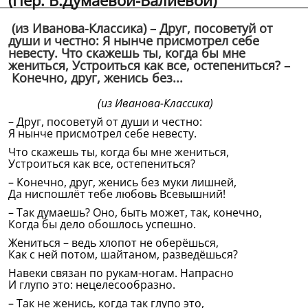
(Пер. В.Думаевой-Валиевой)
(из Иванова-Классика) – Друг, посоветуй от
души и честно: Я нынче присмотрел себе
невесту. Что скажешь ты, когда бы мне
жениться, Устроиться как все, остепениться? –
Конечно, друг, женись без...
(из Иванова-Классика)
– Друг, посоветуй от души и честно:
Я нынче присмотрел себе невесту.
Что скажешь ты, когда бы мне жениться,
Устроиться как все, остепениться?
– Конечно, друг, женись без муки лишней,
Да ниспошлёт тебе любовь Всевышний!
– Так думаешь? Оно, быть может, так, конечно,
Когда бы дело обошлось успешно.
Жениться – ведь хлопот не оберёшься,
Как с ней потом, шайтаном, разведёшься?
Навеки связан по рукам-ногам. Напрасно
И глупо это: нецелесообразно.
– Так не женись, когда так глупо это,