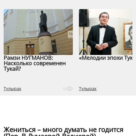
Рамзи НУГМАНОВ:
«Мелодии эпохи Тука
Насколько современен
Тукай?
Тулырак
Тулырак
72
Жениться – много думать не годится