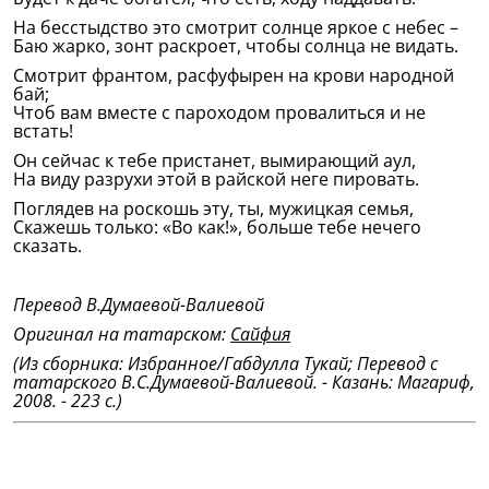
На бесстыдство это смотрит солнце яркое с небес –
Баю жарко, зонт раскроет, чтобы солнца не видать.
Смотрит франтом, расфуфырен на крови народной
бай;
Чтоб вам вместе с пароходом провалиться и не
встать!
Он сейчас к тебе пристанет, вымирающий аул,
На виду разрухи этой в райской неге пировать.
Поглядев на роскошь эту, ты, мужицкая семья,
Скажешь только: «Во как!», больше тебе нечего
сказать.
Перевод В.Думаевой-Валиевой
Оригинал на татарском:
Сайфия
(Из сборника: Избранное/Габдулла Тукай; Перевод с
татарского В.С.Думаевой-Валиевой. - Казань: Магариф,
2008. - 223 с.)