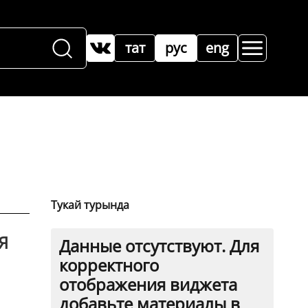
тат
рус
eng
Тукай турында
Я
Данные отсутствуют. Для
корректного
отображения виджета
добавьте материалы в