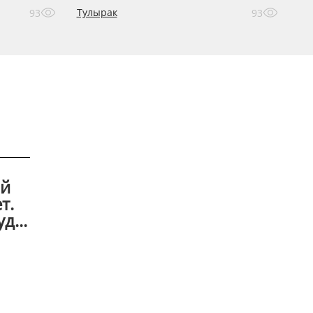
Тулырак
93
93
ый
т.
д...