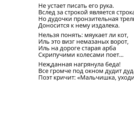
Не устает писать его рука.
Вслед за строкой является строка
Но дудочки пронзительная трел
Доносится к нему издалека.
Нельзя понять: мяукает ли кот,
Иль это визг немазаных ворот,
Иль на дороге старая арба
Скрипучими колесами поет...
Неҗданная нагрянула беда!
Все громче под окном дудит дуд
Поэт кричит: «Мальчишка, уходи
Какой шайтан занес тебя сюда?»
Мальчишка с дудкой скрылся за 
Поэт опять склонился за столом.
Как славно заниматься в тишин
Словесным тонким, хрупким ре
А дудка верещит ему назло.