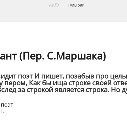
Тулырак
93
нт (Пер. С.Маршака)
сидит поэт И пишет, позабыв про цел
у пером, Как бы ища строке своей отве
Вслед за строкой является строка. Но ду
 поэт
т.