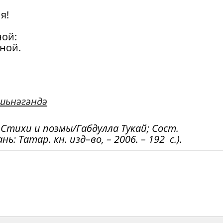
я!
ной:
чной.
шьнәгәндә
: Стихи и поэмы/Габдулла Тукай; Сост.
ь: Татар. кн. изд–во, – 2006. – 192 с.).