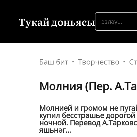
Тукай доньясы
Баш бит
Творчество
С
Молния (Пер. А.Т
Молнией и громом не пугай 
купил бесстрашье дорогой 
ночной. Перевод А.Тарковс
яшьнәг...