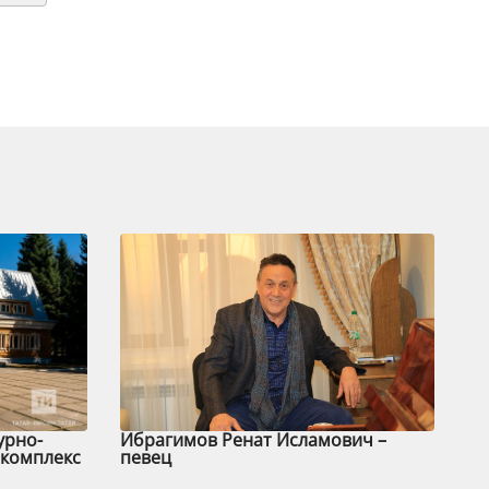
урно-
Ибрагимов Ренат Исламович –
комплекс
певец