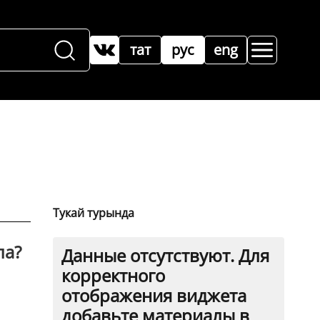
тат
рус
eng
Тукай турында
ла?
Данные отсутствуют. Для
корректного
отображения виджета
добавьте материалы в