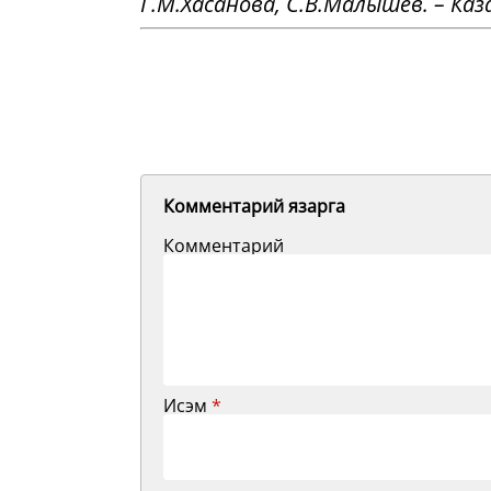
Г.М.Хасанова, С.В.Малышев. – Казан
Комментарий язарга
Комментарий
Исэм
*