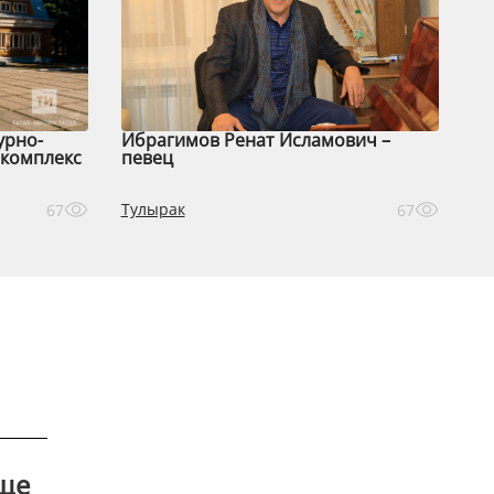
урно-
Ибрагимов Ренат Исламович –
комплекс
певец
Тулырак
67
67
аще