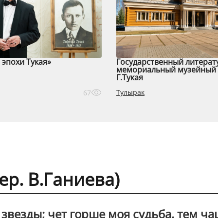
эпохи Тукая»
Государственный литерат
мемориальный музейный 
Г.Тукая
Тулырак
67
ер. В.Ганиева)
 звезды; чет горше моя судьба, тем ч