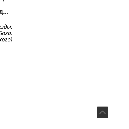
...
езды;
Бога.
кого)