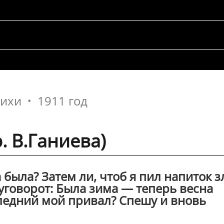
тихи
1911 год
. В.Ганиева)
была? Затем ли, чтоб я пил напиток з
уговорот: Была зима — теперь весна
следний мой привал? Спешу и вновь