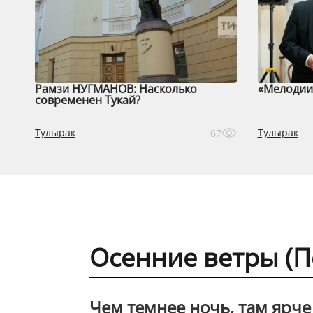
Рамзи НУГМАНОВ: Насколько
«Мелодии 
современен Тукай?
Тулырак
Тулырак
67
Осенние ветры (П
Чем темнее ночь, там ярче