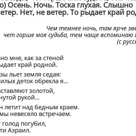
о) Осень. Ночь. Тоска глухая. Слышно
етер. Нет, не ветер. То рыдает край род
Чем темнее ночь, там ярче зв
чет горше моя судьба, тем чаще вспоминаю 
(с русс
но мне, как за стеной
рыдает край родной.
ы льет земля седая:
илых деток обрекла я...
вставляют золотой,
нутой рукой...
н летит над бедным краем.
мы невесело встречаем.
т голод погубил,
ти Азраил.