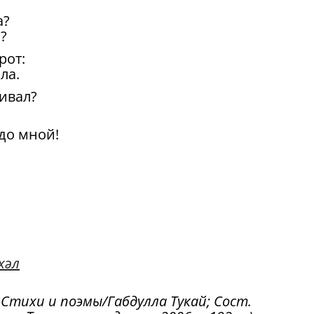
а?
?
рот:
ла.
ривал?
до мной!
!
хәл
: Стихи и поэмы/Габдулла Тукай; Сост.