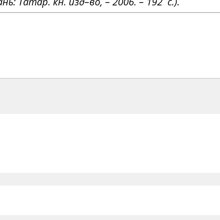
ь: Татар. кн. изд–во, – 2006. – 192 с.).