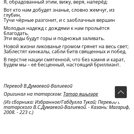
Я, обрадованный этим, вижу, веря, наперёд:
Вот кто нам добудет знанье, словно жемчуг, из
глубин,
Тучи чёрные разгонит, и с заоблачных вершин
Молодых надежд с дождями к нам прольётся
благодать.
Эти воды будут горы и подножья заливать.
Новой жизни ликованье громом грянет на весь свет;
Заблестят кинжалы, сабли битв священных и побед.
В перстне нации смятенной, что без камня и карат,
Будем мы – её бесценный, настоящий бриллиант.
Перевод В.Думаевой-Валиевой
Оригинал на татарском:
Татар яшьләре
(Из сборника: Избранное/Габдулла Тукай; Перевод с
татарского В.С.Думаевой-Валиевой. - Казань: Магариф,
2008. - 223 с.)