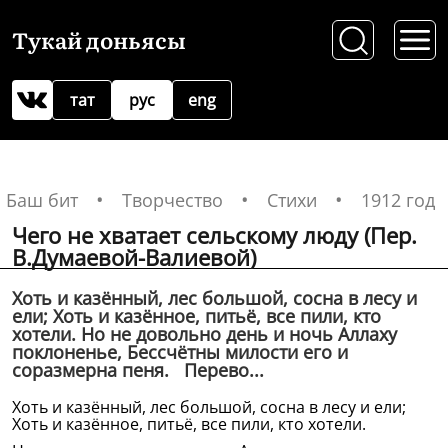
Тукай доньясы
тат
рус
eng
Баш бит
Творчество
Стихи
1912 год
Чего не хватает сельскому люду (Пер.
В.Думаевой-Валиевой)
Хоть и казённый, лес большой, сосна в лесу и
ели; Хоть и казённое, питьё, все пили, кто
хотели. Но не довольно день и ночь Аллаху
поклоненье, Бессчётны милости его и
соразмерна пеня. Перево...
Хоть и казённый, лес большой, сосна в лесу и ели;
Хоть и казённое, питьё, все пили, кто хотели.