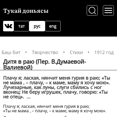
Тукай доньясы
тат
рус
eng
Баш бит
Творчество
Стихи
1912 год
Дитя в раю (Пер. В.Думаевой-
Валиевой)
Плачу я; лаская, нянчит меня гурия в раю; «Ты
не мама , – плачу, – к маме, маму я хочу мою».
Лучезарные, как луны, слуги сбились с ног
вконец: Не беру игрушек, плачу, говорю: «Ты
не отец». ...
Плачу я; лаская, нянчит меня гурия в раю;
«Ты не мама , – плачу, – к маме, маму я хочу мою».