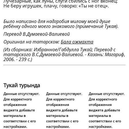
Лучезарные, как луны, слуги сбились с ног вконец:
Не беру игрушек, плачу, говорю: «Ты не отец».
Было написано для надгробия милому моей душе
ребёнку одного моего знакомого (примечание Тукая).
Перевод В.Думаевой-Валиевой
Оригинал на татарском:
Бала оҗмахта
(Из сборника: Избранное/Габдулла Тукай; Перевод с
татарского В.С.Думаевой-Валиевой. - Казань: Магариф,
2006. - 239 с.)
Тукай турында
Данные отсутствуют.
Данные отсутствуют.
Данные отсутствуют.
Для корректного
Для корректного
Для корректного
отображения
отображения
отображения
виджета добавьте
виджета добавьте
виджета добавьте
материалы в
материалы в
материалы в
соответствии с его
соответствии с его
соответствии с его
настройками.
настройками.
настройками.