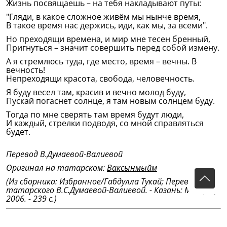
Жизнь посвящаешь – на тебя накладывают путы:
"Гляди, в какое сложное живём мы нынче время,
В такое время нас держись, иди, как мы, за всеми".
Но преходящи времена, и мир мне тесен бренный,
Пригнуться – значит совершить перед собой измену.
А я стремлюсь туда, где место, время – вечны. В
вечность!
Непреходящи красота, свобода, человечность.
Я буду весел там, красив и вечно молод буду,
Пускай погаснет солнце, я там новым солнцем буду.
Тогда по мне сверять там время будут люди,
И каждый, стрелки подводя, со мной справляться
будет.
Перевод В.Думаевой-Валиевой
Оригинал на татарском:
Ваксынмыйм
(Из сборника: Избранное/Габдулла Тукай; Перевод с
татарского В.С.Думаевой-Валиевой. - Казань: Магариф,
2006. - 239 с.)