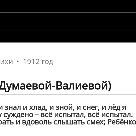
тихи
1912 год
.Думаевой-Валиевой)
знал и хлад, и зной, и снег, и лёд я
у суждено – всё испытал, всё испытал.
грать и вдоволь слышать смех; Ребёнк