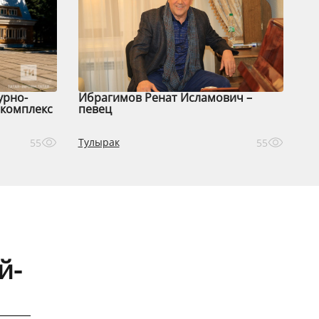
урно-
Ибрагимов Ренат Исламович –
комплекс
певец
Тулырак
55
55
й-