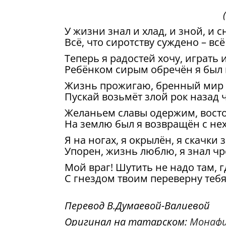
У жизни знал и хлад, и зной, и с
Всё, что сиротству суждено – всё
Теперь я радостей хочу, играть 
Ребёнком сирым обречён я был 
Жизнь прожигаю, бренный мир т
Пускай возьмёт злой рок назад 
Желаньем славы одержим, востор
На землю был я возвращён с нех
Я на ногах, я окрылён, я скачки 
Упорен, жизнь люблю, я знал ч
Мой враг! Шутить не надо там, г
С гнездом твоим переверну теб
Перевод В.Думаевой-Валиевой
Оригинал на татарском:
Монафи