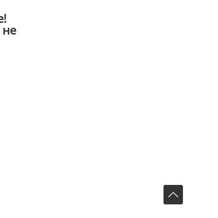
е!
 не