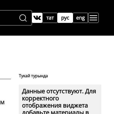
тат
рус
eng
Тукай турында
Данные отсутствуют. Для
корректного
ом
отображения виджета
добавьте материалы в