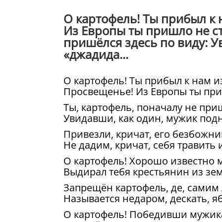
О картофель! Ты прибыл к
Из Европы ты пришло не ст
пришёлся здесь по виду: У
«джадида...
О картофель! Ты прибыл к нам и
Просвещенье! Из Европы ты при
Ты, картофель, поначалу не при
Увидавши, как один, мужик подн
Привезли, кричат, его безбожни
Не дадим, кричат, себя травить
О картофель! Хорошо известно м
Выдирал тебя крестьянин из зем
Запрещён картофель, де, самим
Называется недаром, дескать, я
О картофель! Победивши мужика