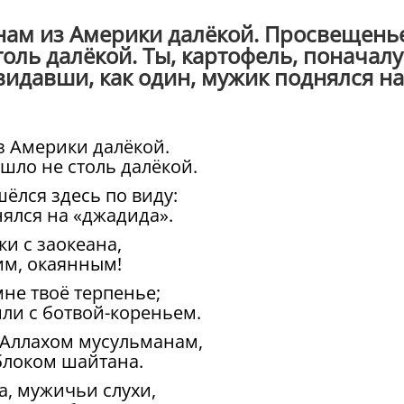
 нам из Америки далёкой. Просвещень
оль далёкой. Ты, картофель, поначалу
видавши, как один, мужик поднялся на
з Америки далёкой.
шло не столь далёкой.
шёлся здесь по виду:
ялся на «джадида».
ки с заокеана,
 им, окаянным!
не твоё терпенье;
ли с ботвой-кореньем.
 Аллахом мусульманам,
блоком шайтана.
, мужичьи слухи,