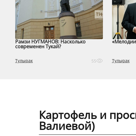
Рамзи НУГМАНОВ: Насколько
«Мелодии 
современен Тукай?
Тулырак
Тулырак
55
Картофель и прос
Валиевой)