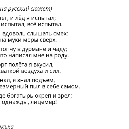
(на русский сюжет)
нег, и лёд я испытал;
 испытал, всё испытал.
и вдоволь слышать смех;
на муки меры сверх.
опчу в дурмане и чаду;
что написал мне на роду.
г полёта я вкусил,
ваткой воздуха и сил.
знал, я знал подъём,
резмерный пыл в себе самом.
де богатырь окреп и зрел;
я однажды, лицемер!
къка