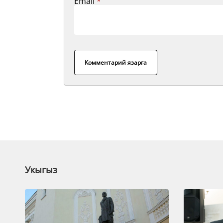
Email
*
Комментарий язарга
Укыгыз