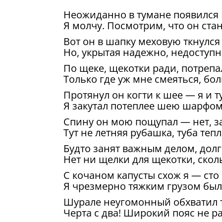
Неожиданно в тумане появился
Я молчу. Посмотрим, что он ста
Вот он в шапку меховую ткнулся
Но, укрытая надежно, недоступн
По щеке, щекотки ради, потреп
Только где уж мне смеяться, бо
Протянул он когти к шее — я и т
Я закутал потеплее шею шарфо
Спину он мою пощупал — нет, за
Тут не летняя рубашка, туба тепл
Будто занят важным делом, долг
Нет ни щелки для щекотки, скол
С кочаном капусты схож я — сто
Я чрезмерно тяжким грузом был 
Шурале неугомонный обхватил т
Черта с два! Широкий пояс не р