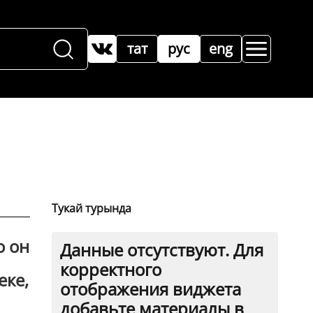
тат
рус
eng
Тукай турында
о он
Данные отсутствуют. Для
корректного
еке,
отображения виджета
добавьте материалы в