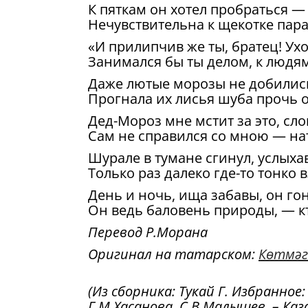
К пяткам он хотел пробраться — 
Нечувствительна к щекотке пара
«И прилипчив же ты, братец! Ухо
Занимался бы ты делом, к людям
Даже лютые морозы не добилис
Прогнала их лисья шуба прочь о
Дед-Мороз мне мстит за это, сл
Сам не справился со мною — нат
Шурале в тумане сгинул, услыха
Только раз далеко где-то тонко в
День и ночь, ища забавы, он гон
Он ведь баловень природы, — к
Перевод Р.Морана
Оригинал на татарском:
Көтмәг
(Из сборника: Тукай Г. Избранное
Г.М.Хасанова, С.В.Малышев. – Казан