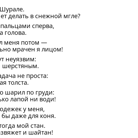
 Шурале.
нет делать в снежной мгле?
 пальцами сперва,
а голова.
ал меня потом —
льно мрачен я лицом!
ут неуязвим:
м шерстяным.
дача не проста:
ая толста.
о шарил по груди:
ько лапой ни води!
 одежек у меня,
бы даже для коня.
огда мой стан.
азвяжет и шайтан!