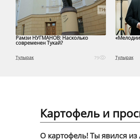
Рамзи НУГМАНОВ: Насколько
«Мелодии 
современен Тукай?
Тулырак
Тулырак
79
Картофель и прос
О картофель! Ты явился из