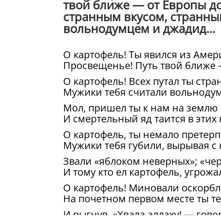
твой ближе — от Европы до
странным вкусом, странны
вольнодумцем и джадид...
О картофель! Ты явился из Амер
Просвещенье! Путь твой ближе —
О картофель! Всех путал ты стр
Мужики тебя считали вольноду
Мол, пришел ты к нам на землю
И смертельный яд таится в этих
О картофель, ты немало претерпе
Мужики тебя губили, вырывая с 
Звали «яблоком неверных»; «чер
И тому кто ел картофель, угрож
О картофель! Миновали оскорбл
На почетном первом месте ты т
И рыгнув, «Хвала аллаху! — гов