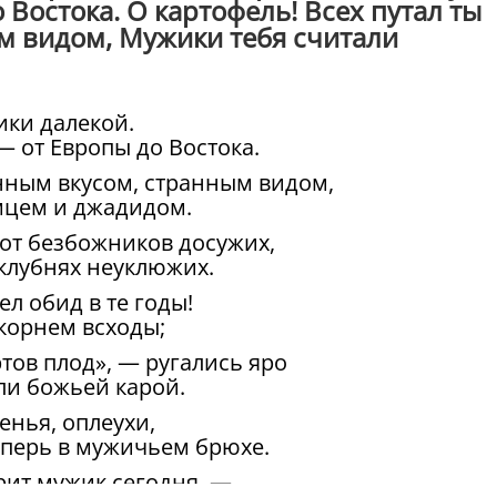
 Востока. О картофель! Всех путал ты
м видом, Мужики тебя считали
ики далекой.
 от Европы до Востока.
анным вкусом, странным видом,
мцем и джадидом.
 от безбожников досужих,
 клубнях неуклюжих.
л обид в те годы!
корнем всходы;
тов плод», — ругались яро
али божьей карой.
енья, оплеухи,
еперь в мужичьем брюхе.
орит мужик сегодня. —