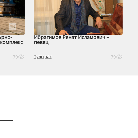
урно-
Ибрагимов Ренат Исламович –
комплекс
певец
Тулырак
79
79