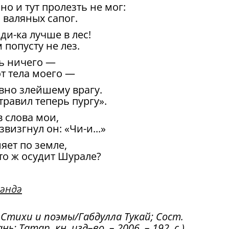
но и тут пролезть не мог:
 валяных сапог.
ди-ка лучше в лес!
 попусту не лез.
ь ничего —
т тела моего —
овно злейшему врагу.
равил теперь пургу».
в слова мои,
звизгнул он: «Чи-и...»
яет по земле,
то ж осудит Шурале?
әндә
: Стихи и поэмы/Габдулла Тукай; Сост.
ь: Татар. кн. изд–во, – 2006. – 192 с.).