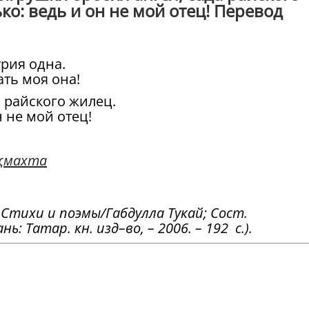
ко: ведь и он не мой отец! Перевод
урия одна.
ть моя она!
 райского жилец.
 не мой отец!
җмахта
: Стихи и поэмы/Габдулла Тукай; Сост.
ь: Татар. кн. изд–во, – 2006. – 192 с.).