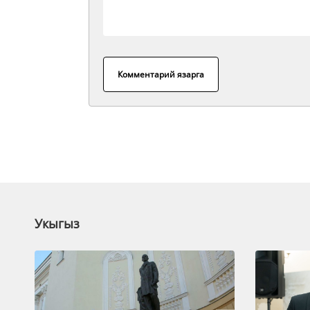
Комментарий язарга
Укыгыз