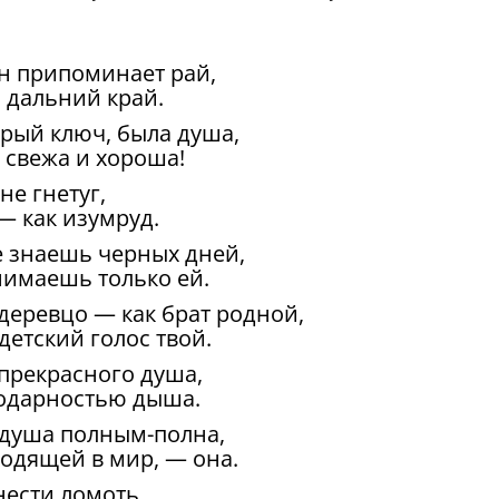
он припоминает рай,
а дальний край.
рый ключ, была душа,
ь свежа и хороша!
не гнетуг,
— как изумруд.
е знаешь черных дней,
нимаешь только ей.
деревцо — как брат родной,
детский голос твой.
прекрасного душа,
годарностью дыша.
душа полным-полна,
ходящей в мир, — она.
ести ломоть,