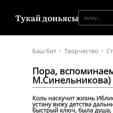
Тукай доньясы
Баш бит
Творчество
С
Пора, вспоминаем
М.Синельникова)
Коль наскучит жизнь Иблису
устану вижу детства дальн
быстрый ключ, была душа, 