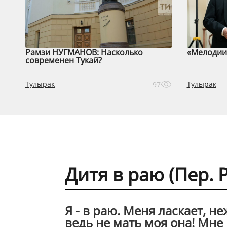
Рамзи НУГМАНОВ: Насколько
«Мелодии 
современен Тукай?
Тулырак
Тулырак
97
Дитя в раю (Пер. 
Я - в раю. Меня ласкает, н
ведь не мать моя она! Мне