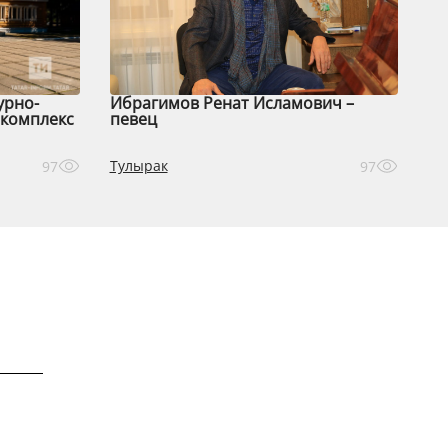
урно-
Ибрагимов Ренат Исламович –
комплекс
певец
Тулырак
97
97