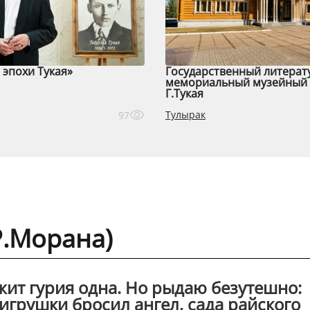
эпохи Тукая»
Государственный литерат
мемориальный музейный 
Г.Тукая
Тулырак
97
Р.Морана)
ежит гурия одна. Но рыдаю безутешно:
 игрушки бросил ангел, сада райского