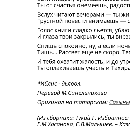
Ты от счастья онемеешь, радост
Вслух читают вечерами — ты жи
Грустной повести внимаешь — 
Голос книги сладко льется, убаю
И глаза твои закрылись, ты вне
Спишь спокоино, ну, а если ноч
Тишь... Рассвет еще не скоро. Те
И тебя охватит жалость, и до ут
Ты оплакиваешь участь и Тахира
*Иблис - дьявол.
Перевод М.Синельникова
Оригинал на татарском:
Сагыны
(Из сборника: Тукай Г. Избранное
Г.М.Хасанова, С.В.Малышев. – Казан