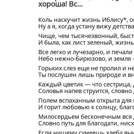
хороша! Вс...
Коль наскучит жизнь Иблису*, 
Ну а я, когда устану вижу детств
Чище, чем тысячезвонный, быст
И была, как лист зеленый, жизн
Все легко и лучезарно, и печали 
Небо нежно-бирюзово, и земля 
Горьких слез еще не пролил и н
Ты послушен лишь природе и в
Каждый цветик — что сестрица, 
Соловья напев струится, словно 
Полем вспаханным открыта для 
И горит любовью к солнцу, бла
Милосердьем бесконечным вся 
Словно путь для благодати, нис
Если нищему сумеешь хлеба вын