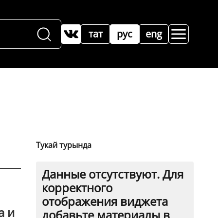
тат
рус
eng
Тукай турында
Данные отсутствуют. Для
корректного
отображения виджета
а и
добавьте материалы в