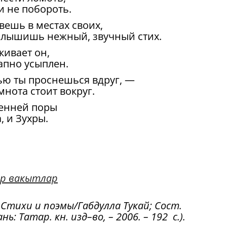
и не побороть.
вешь в местах своих,
слышишь нежный, звучный стих.
кивает он,
запно усыплен.
ью ты проснешься вдруг, —
мнота стоит вокруг.
ренней поры
, и Зухры.
р вакытлар
: Стихи и поэмы/Габдулла Тукай; Сост.
ь: Татар. кн. изд–во, – 2006. – 192 с.).