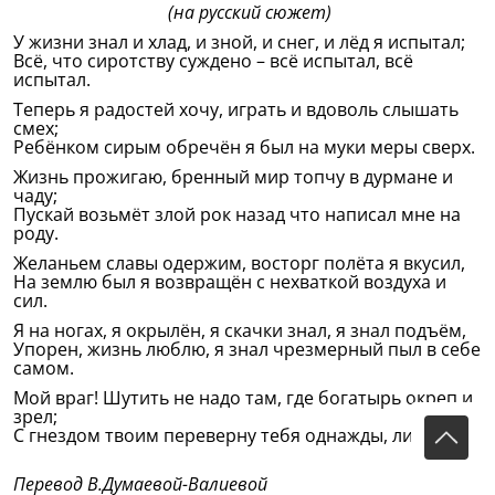
(на русский сюжет)
У жизни знал и хлад, и зной, и снег, и лёд я испытал;
Всё, что сиротству суждено – всё испытал, всё
испытал.
Теперь я радостей хочу, играть и вдоволь слышать
смех;
Ребёнком сирым обречён я был на муки меры сверх.
Жизнь прожигаю, бренный мир топчу в дурмане и
чаду;
Пускай возьмёт злой рок назад что написал мне на
роду.
Желаньем славы одержим, восторг полёта я вкусил,
На землю был я возвращён с нехваткой воздуха и
сил.
Я на ногах, я окрылён, я скачки знал, я знал подъём,
Упорен, жизнь люблю, я знал чрезмерный пыл в себе
самом.
Мой враг! Шутить не надо там, где богатырь окреп и
зрел;
С гнездом твоим переверну тебя однажды, лицемер!
Перевод В.Думаевой-Валиевой