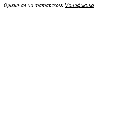
Оригинал на татарском:
Монафикъка
(Из сборника: Избранное/Габдулла Тукай; Перевод с
татарского В.С.Думаевой-Валиевой. - Казань: Магариф,
2008. - 223 с.)
Тукай дөньясы (Мир Тукая) • сайт «Габдулла Тукай» •
gabdullatukay.ru
Главный редактор сетевого издания «Тукай дөньясы»
(Мир Тукая):
Гадельшина Лилия Адгамовна