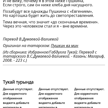
И не вижу, почему я в этом ниже Пушкина,
Если строго, сам он ниже хлеба дня насущного.
Позабудут все однажды Пушкина с «Евгением»,
Но картошка будет жить до светопреставления.
Тема вечная, что значит «до скончанья времени».
Через это человеком стал и я – вне времени.
Перевод В.Думаевой-Валиевой
Оригинал на татарском:
Пушкин вә мин
(Из сборника: Избранное/Габдулла Тукай; Перевод с
татарского В.С.Думаевой-Валиевой. - Казань: Магариф,
2008. - 223 с.)
Тукай турында
Данные отсутствуют.
Данные отсутствуют.
Данные отсутствуют.
Для корректного
Для корректного
Для корректного
отображения
отображения
отображения
виджета добавьте
виджета добавьте
виджета добавьте
материалы в
материалы в
материалы в