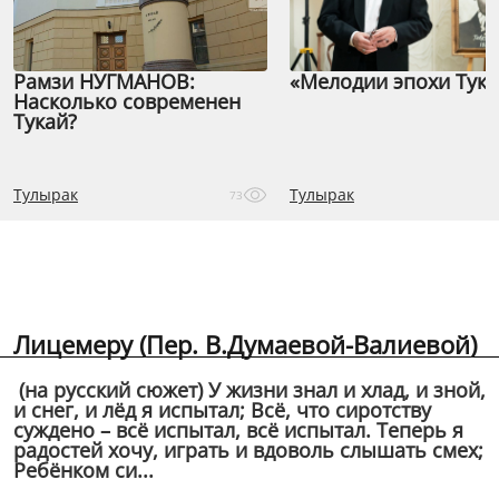
Рамзи НУГМАНОВ:
«Мелодии эпохи Тука
Насколько современен
Тукай?
Тулырак
Тулырак
73
Лицемеру (Пер. В.Думаевой-Валиевой)
(на русский сюжет) У жизни знал и хлад, и зной,
и снег, и лёд я испытал; Всё, что сиротству
суждено – всё испытал, всё испытал. Теперь я
радостей хочу, играть и вдоволь слышать смех;
Ребёнком си...