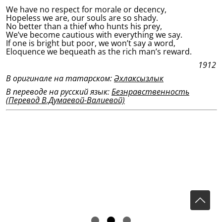
We have no respect for morale or decency,
Hopeless we are, our souls are so shady.
No better than a thief who hunts his prey,
We’ve become cautious with everything we say.
If one is bright but poor, we won’t say a word,
Eloquence we bequeath as the rich man’s reward.
1912
В оригинале на татарском:
Әхлаксызлык
В переводе на русский язык:
Безнравственность
(Перевод В.Думаевой-Валиевой)