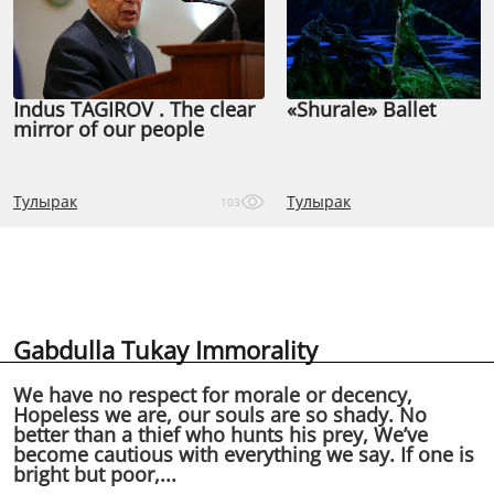
Indus TAGIROV . The clear
«Shurale» Ballet
mirror of our people
Тулырак
Тулырак
103
Gabdulla Tukay Immorality
We have no respect for morale or decency,
Hopeless we are, our souls are so shady. No
better than a thief who hunts his prey, We’ve
become cautious with everything we say. If one is
bright but poor,...