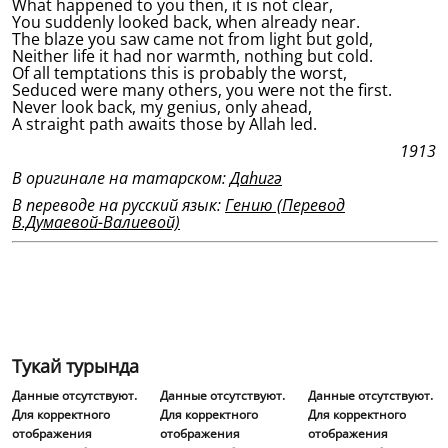
What happened to you then, it is not clear,
You suddenly looked back, when already near.
The blaze you saw came not from light but gold,
Neither life it had nor warmth, nothing but cold.
Of all temptations this is probably the worst,
Seduced were many others, you were not the first.
Never look back, my genius, only ahead,
A straight path awaits those by Allah led.
1913
В оригинале на татарском:
Даһигә
В переводе на русский язык:
Гению (Перевод
В.Думаевой-Валиевой)
Тукай турында
Данные отсутствуют.
Данные отсутствуют.
Данные отсутствуют.
Для корректного
Для корректного
Для корректного
отображения
отображения
отображения