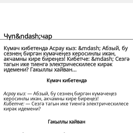
Чүп&ndash;чар
Күмәч кибетендә Асрау кыз: &mdash; Абзый, бу
сезнең биргән күмәчеңез керосинлы икән,
акчамны кире биреңез! Кибетче: &mdash; Сезгә
тагын ике тиенгә электрическилесе кирәк
идемени? Гакыллы хайван...
Күмәч кибетендә
Асрау кыз:
— Абзый, бу сезнең биргән күмәчеңез
керосинлы икән, акчамны кире биреңез!
Кибетче:
— Сезгә тагын ике тиенгә электрическилесе
кирәк идемени?
Гакыллы хайван