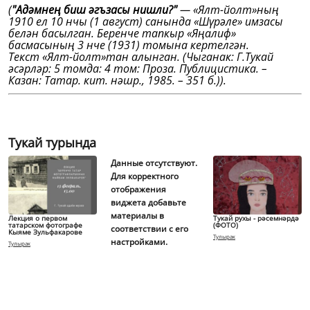
(
"Адәмнең биш әгъзасы нишли?"
— «Ялт-йолт»ның
1910 ел 10 нчы (1 август) санында «Шүрәле» имзасы
белән басылган. Беренче тапкыр «Яңалиф»
басмасының 3 нче (1931) томына кертелгән.
Текст «Ялт-йолт»тан алынган. (Чыганак: Г.Тукай
әсәрләр: 5 томда: 4 том: Проза. Публицистика. –
Казан: Татар. кит. нәшр., 1985. – 351 б.)).
Тукай турында
Данные отсутствуют.
Для корректного
отображения
виджета добавьте
материалы в
Лекция о первом
Тукай рухы - рәсемнәрдә
татарском фотографе
(ФОТО)
соответствии с его
Кыяме Зульфакарове
Тулырак
настройками.
Тулырак