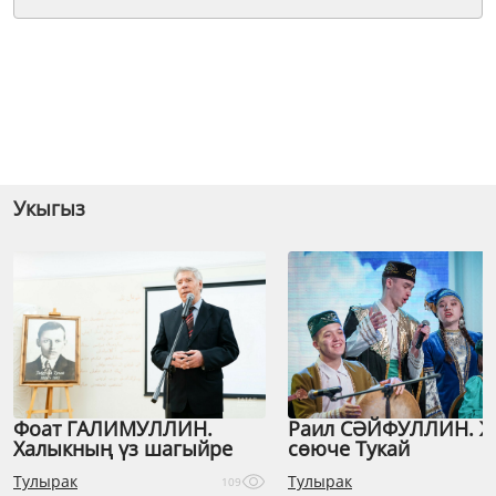
Укыгыз
Фоат ГАЛИМУЛЛИН.
Раил СӘЙФУЛЛИН. 
Халыкның үз шагыйре
сөюче Тукай
Тулырак
Тулырак
109