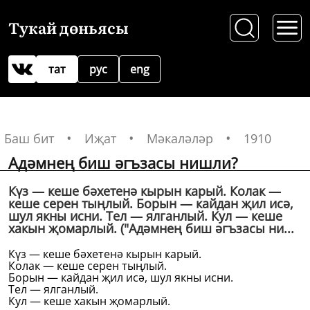
Тукай дөньясы
тат
рус
eng
Баш бит
Иҗат
Мәкаләләр
1910
Адәмнең биш әгъзасы нишли?
Күз — кеше бәхетенә кырын карый. Колак —
кеше серен тыңлый. Борын — кайдан җил исә,
шул якны исни. Тел — ялганлый. Кул — кеше
хакын җомарлый. ("Адәмнең биш әгъзасы ни...
Күз — кеше бәхетенә кырын карый.
Колак — кеше серен тыңлый.
Борын — кайдан җил исә, шул якны исни.
Тел — ялганлый.
Кул — кеше хакын җомарлый.