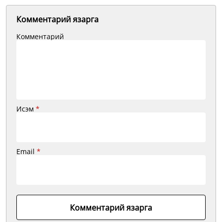
Комментарий язарга
Комментарий
Исэм
*
Email
*
Комментарий язарга