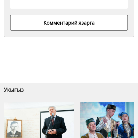
Комментарий язарга
Укыгыз