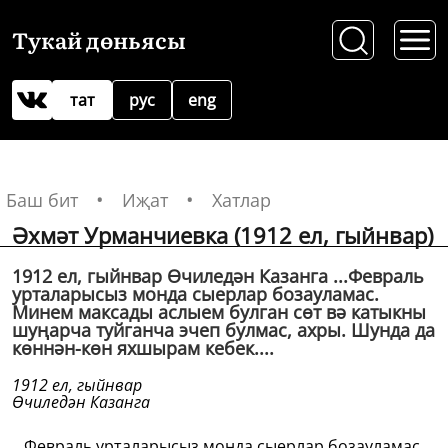
Тукай дөньясы
тат
рус
eng
Баш бит
Иҗат
Хатлар
Әхмәт Урманчиевка (1912 ел, гыйнвар)
1912 ел, гыйнвар Өчиледән Казанга ...Февраль
урталарысыз монда сыерлар бозауламас.
Минем максады аслыем булган сөт вә катыкны
шуңарча туйганча эчеп булмас, ахры. Шунда да
көннән-көн яхшырам кебек....
1912 ел, гыйнвар
Өчиледән Казанга
...Февраль урталарысыз монда сыерлар бозауламас.