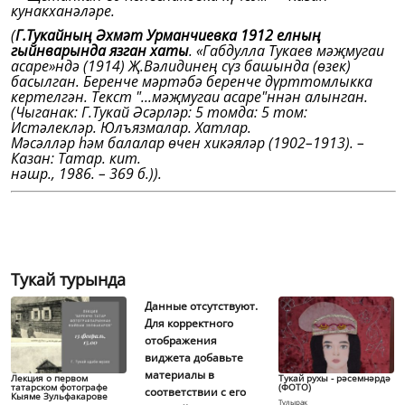
кунакханәләре.
(
Г.Тукайның Әхмәт Урманчиевка 1912 елның
гыйнварында язган хаты
. «Габдулла Тукаев мәҗмугаи
асаре»ндә (1914) Җ.Вәлидинең сүз башында (өзек)
басылган. Беренче мәртәбә беренче дүрттомлыкка
кертелгән. Текст "...мәҗмугаи асаре"ннән алынган
.
(Чыганак: Г.Тукай Әсәрләр: 5 томда: 5 том:
Истәлекләр. Юлъязмалар. Хатлар.
Мәсәлләр һәм балалар өчен хикәяләр (1902–1913). –
Казан: Татар. кит.
нәшр., 1986. – 369 б.)
).
Тукай турында
Данные отсутствуют.
Для корректного
отображения
виджета добавьте
материалы в
Лекция о первом
Тукай рухы - рәсемнәрдә
татарском фотографе
(ФОТО)
соответствии с его
Кыяме Зульфакарове
Тулырак