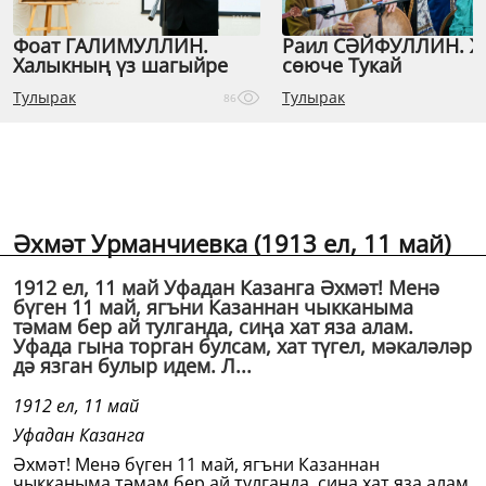
Фоат ГАЛИМУЛЛИН.
Раил СӘЙФУЛЛИН. 
Халыкның үз шагыйре
сөюче Тукай
Тулырак
Тулырак
86
Әхмәт Урманчиевка (1913 ел, 11 май)
1912 ел, 11 май Уфадан Казанга Әхмәт! Менә
бүген 11 май, ягъни Казаннан чыкканыма
тәмам бер ай тулганда, сиңа хат яза алам.
Уфада гына торган булсам, хат түгел, мәкаләләр
дә язган булыр идем. Л...
1912 ел, 11 май
Уфадан Казанга
Әхмәт! Менә бүген 11 май, ягъни Казаннан
чыкканыма тәмам бер ай тулганда, сиңа хат яза алам.