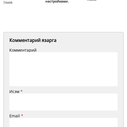
настройками.
Тулырак
Комментарий язарга
Комментарий
Исэм
*
Email
*