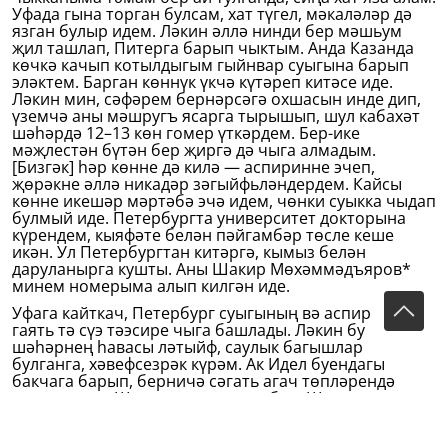
Уфада гына торган булсам, хат түгел, мәкаләләр дә
язган булыр идем. Ләкин әллә нинди бер мәшьум
җил ташлап, Питерга барып чыктым. Анда Казанда
көчкә качып котылдыгым гыйнвар суыгына барып
эләктем. Барган көннүк үкчә күтәреп китәсе иде.
Ләкин мин, сәфәрем бернәрсәгә охшасын инде дип,
үземчә аны мәшругъ ясарга тырышып, шул кабахәт
шәһәрдә 12–13 көн гомер үткәрдем. Бер-ике
мәҗлестән бүтән бер җиргә дә чыга алмадым.
[Бизгәк] һәр көнне дә килә — аспиринне эчеп,
җөрәкне әллә никадәр зәгыйфьләндердем. Кайсы
көнне икешәр мәртәбә эчә идем, чөнки суыкка чыдап
булмый иде. Петербургта университет докторына
күрендем, кыяфәте белән пәйгамбәр төсле кеше
икән. Ул Петербургтан китәргә, кымыз белән
даруланырга кушты. Аны Шакир Мөхәммәдъяров*
минем номерыма алып килгән иде.
Уфага кайткач, Петербург суыгының вә аспириннең
гаять тә сүэ тәэсире чыга башлады. Ләкин бу
шәһәрнең һавасы ләтыйф, саулык багышлар
булганга, хәвефсезрәк күрәм. Ак Идел буендагы
бакчага барып, берничә сәгать агач төпләрендә
кырын ятам. Шунда ук кымыз да бар. Шушы көннәрдә
инде Троицкигә китәсе булып торам. Керләрне,
хатларны анда җибәрерсең. 38 нче «Ялт-йолт»