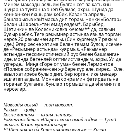
Минем максады аслыем булган сөт вә катыкны
шуңарча туйганча эчеп булмас, ахры. Шунда да
көннән-көн яхшырам кебек. Казанга апрель
башларысыз кайтмаска дип торам. Чөнки «Болгар»
белән «Шәрекъ»тән өмид өздем*. Барыбер,
Щетинкин вә Колесниковка күчсәм** дә, салкын
булыр кебек. Теге рәкымнәр астында языла торган
нәрсә 20 рәкымнән артты. (Син күргәндә 7 рәкым
иде.) Әгәр хөсне хатимә белән тәмам булса, исемен
дә «Рәкымнәр астында» куярмыз. «Рәкымнәр
астында» пессимистический рух белән башланган
иде, монда бөтенләй оптимистландым, ахры. Ул да
үзгәрде... Миңа «Горе от ума» белән Лермонтов
«Полное собрание»сен җибәрә күр әле, кирәк... Әле,
авыл хатирәсе булыр дип, бер юрган, ике мендәр
эшләтеп алдым. Моннан соңра мин фатирда гына
торачак булганга, бунлар тормышта да әһәмиятле
нәрсәләр...
Максады аслый — төп максат.
Рәкым — цифр.
Хөсне хатимә — яхшы нәтиҗә.
*«Болгар» белән «Шәрекъ»тән өмид өздем — Тукай
яшәгән Казан кунакханәләре.
**Щетинкин вә Колесниковка күчсәм — Казан