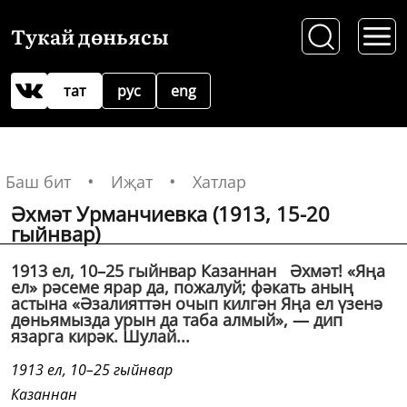
Тукай дөньясы
тат
рус
eng
Баш бит
Иҗат
Хатлар
Әхмәт Урманчиевка (1913, 15-20
гыйнвар)
1913 ел, 10–25 гыйнвар Казаннан Әхмәт! «Яңа
ел» рәсеме ярар да, пожалуй; фәкать аның
астына «Әзалияттән очып килгән Яңа ел үзенә
дөньямызда урын да таба алмый», — дип
язарга кирәк. Шулай...
1913 ел, 10–25 гыйнвар
Казаннан