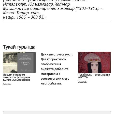
Истәлекләр. Юлъязмалар. Хатлар.
Мәсәлләр һәм балалар өчен хикәяләр (1902–1913). –
Казан: Татар. кит.
нәшр., 1986. – 369 б.)
)
.
Тукай турында
Данные отсутствуют.
Для корректного
отображения
виджета добавьте
материалы в
Лекция о первом
Тукай рухы - рәсемнәрдә
татарском фотографе
(ФОТО)
соответствии с его
Кыяме Зульфакарове
Тулырак
настройками.
Тулырак