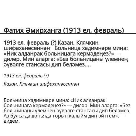
Фатих Әмирханга (1913 ел, февраль)
1913 ел, февраль (?) Казан, Клячкин
шифаханәсеннән Больница хадимнәре миңа:
«Ник алданрак больницага кермәдеңез?» —
диләр. Мин аларга: «Без больницаны үлемнең
әүвәлге стансасы дип беләмез....
1913 ел, февраль (?)
Казан, Клячкин шифаханәсеннән
Больница хадимнәре миңа: «Ник алданрак
больницага кермәдеңез?» — диләр. Мин аларга: «Без
больницаны үлемнең әүвәлге стансасы дип беләмез.
Аз булса да дөньяда торып калыйм дип әйттем», —
дидем.