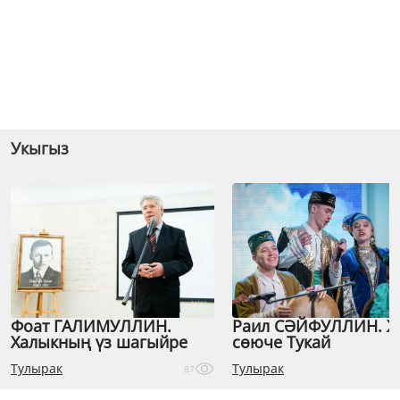
Укыгыз
Фоат ГАЛИМУЛЛИН.
Раил СӘЙФУЛЛИН. 
Халыкның үз шагыйре
сөюче Тукай
Тулырак
Тулырак
87