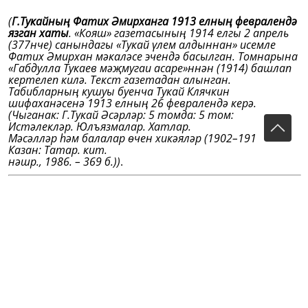
(
Г.Тукайның Фатих Әмирханга 1913 елның февралендә
язган хаты
. «Кояш» газетасының 1914 елгы 2 апрель
(377нче) санындагы «Тукай үлем алдыннан» исемле
Фатих Әмирхан мәкаләсе эчендә басылган. Томнарына
«Габдулла Тукаев мәҗмугаи асаре»ннән (1914) башлап
кертелеп килә. Текст газетадан алынган.
Табибларның кушуы буенча Тукай Клячкин
шифаханәсенә 1913 елның 26 февралендә керә
.
(Чыганак: Г.Тукай Әсәрләр: 5 томда: 5 том:
Истәлекләр. Юлъязмалар. Хатлар.
Мәсәлләр һәм балалар өчен хикәяләр (1902–1913). –
Казан: Татар. кит.
нәшр., 1986. – 369 б.)
)
.