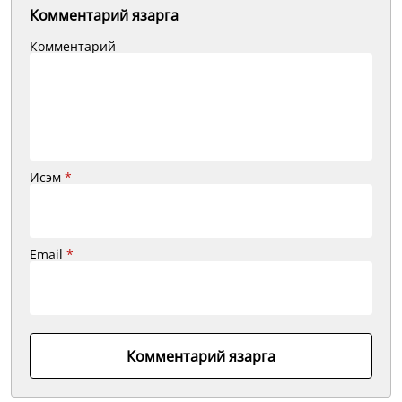
Комментарий язарга
Комментарий
Исэм
*
Email
*
Комментарий язарга