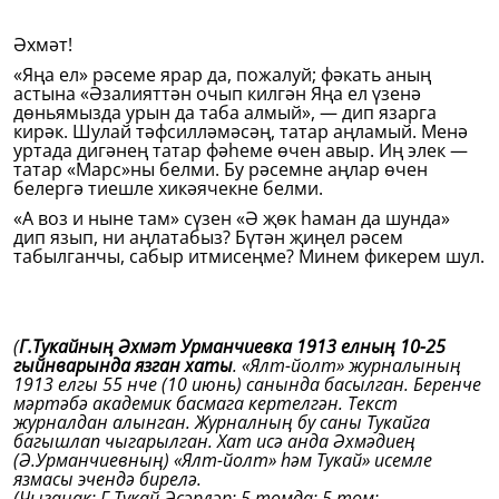
Әхмәт!
«Яңа ел» рәсеме ярар да, пожалуй; фәкать аның
астына «Әзалияттән очып килгән Яңа ел үзенә
дөньямызда урын да таба алмый», — дип язарга
кирәк. Шулай тәфсилләмәсәң, татар аңламый. Менә
уртада дигәнең татар фәһеме өчен авыр. Иң элек —
татар «Марс»ны белми. Бу рәсемне аңлар өчен
белергә тиешле хикәячекне белми.
«А воз и ныне там» сүзен «Ә җөк һаман да шунда»
дип язып, ни аңлатабыз? Бүтән җиңел рәсем
табылганчы, сабыр итмисеңме? Минем фикерем шул.
(
Г.Тукайның Әхмәт Урманчиевка 1913 елның 10-25
гыйнварында язган хаты
. «Ялт-йолт» журналының
1913 елгы 55 нче (10 июнь) санында басылган. Беренче
мәртәбә академик басмага кертелгән. Текст
журналдан алынган. Журналның бу саны Тукайга
багышлап чыгарылган. Хат исә анда Әхмәдиең
(Ә.Урманчиевның) «Ялт-йолт» һәм Тукай» исемле
язмасы эчендә бирелә
.
(Чыганак: Г.Тукай Әсәрләр: 5 томда: 5 том: