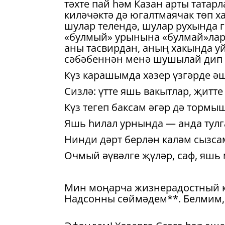
тәхте пай һәм Казан арты тата
киләчәктә дә югалтмаячак төп 
шулар телендә, шулар рухында 
«булмый» урынына «булмай»лары
аны тасвирдан, аның хакында у
сәбәбеннән менә шушылай дип 
Күз карашымда хәзер үзгәрде әш
Сизлә: үтте яшь вакытлар, җитт
Күз тегеп баксам әгәр дә торм
Яшь һилал урнында — анда тулг
Нинди дәрт берлән каләм сызсам
Очмый әүвәлге җүләр, саф, яшь 
Мин моңарча жизнерадостный ке
Надсонны сөймәдем**. Белмим, 