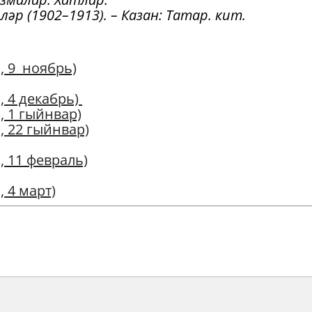
әр (1902–1913). – Казан: Татар. кит.
, 9 ноябрь)
, 4 декабрь)
, 1 гыйнвар)
, 22 гыйнвар)
, 11 февраль)
 4 март)