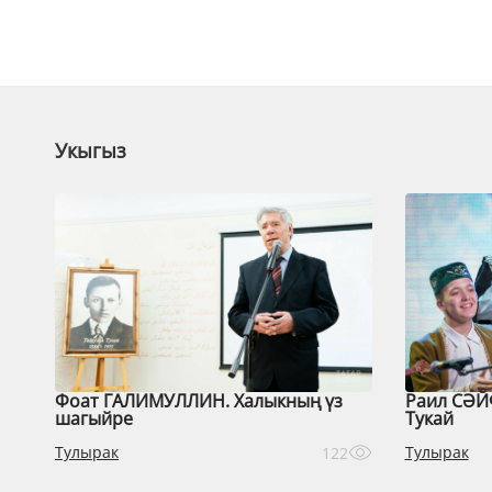
Укыгыз
Фоат ГАЛИМУЛЛИН. Халыкның үз
Раил СӘЙ
шагыйре
Тукай
Тулырак
Тулырак
122