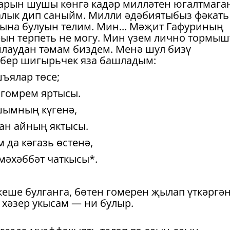
рларын шушы көнгә кадәр милләтен югалтмага
халык дип саныйм. Милли әдәбиятыбыз фәкать
гына булуын телим. Мин... Мәҗит Гафуриның
н терпеть не могу. Мин үзем лично тормыш
йлаудан тәмам биздем. Менә шул бизү
бер шигырьчек яза башладым:
ъялар төсе;
е гомрем яртысы.
ышымның күгенә,
ан айның яктысы.
 да кәгазь өстенә,
мәхәббәт чаткысы*.
ше булганга, бөтен гомерен җылап үткәргә
хәзер укысам — ни булыр.