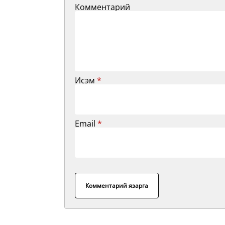
Комментарий
Исэм
*
Email
*
Комментарий язарга