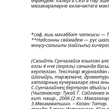
Әфәндем! Хәзергә Сезгә һәр эш
мөзакәрәләрне киләчәктәге мәк
*
саф, яшь мәхәббәт чаткысы — Т
**Надсонны сөймәдем — рус шагы
моңсу-сагышлы (кайгылы) кичер
(Сәгыйть Сүнчәләйгә язылган ә
елгы 4 нче (апрель) санында ба
кертелгән. Текстлар журналдан 
Шагыйрь, тәрҗемәче, драматург 
хатларның күчермәләре генә аны
С.Сүнчәләйнең бертуган абыйсы 
(Чыганаклар: Тукай Г. Сайланма ә
кит. нәшр., 2006 (2 т.: Мәкаләләр
З.Мөхәммәтшин. – Казан: Татар. к
томда: 5 том: Истәлекләр. Юлъя