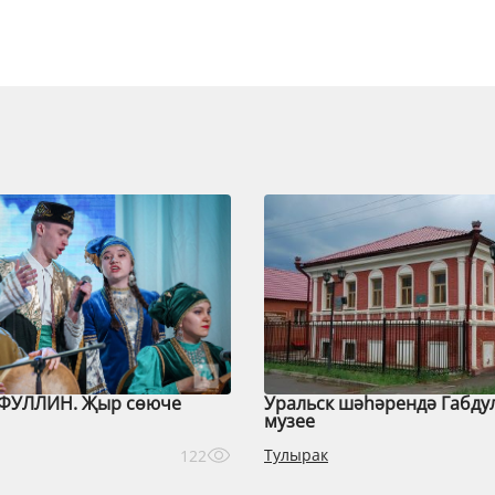
ФУЛЛИН. Җыр сөюче
Уральск шәһәрендә Габду
музее
Тулырак
122