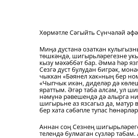
Хөрмәтле Сәгыйть Сүнчәләй әфә
Миңа дустанә озаткан кулыгызн
төшкәндә, шигырьләрегезне укы
кызу мәхәббәт бар. Әмма һәр я
Сезгә дуст булудан бигрәк, мон
чыккан «Бәянел хак»ның бер но
«Чыпчык икән, диделәр дә көле
яраттым. Әгәр таба алсам, ул ш
нәмүнә рәвешендә дә алырга ния
шигырьне аз язсагыз да, матур 
бер хата сәбәпле тупас һөнәрләр
Аннан соң Сезнең шигырьләрег
телендә булмаган сүзләр табам