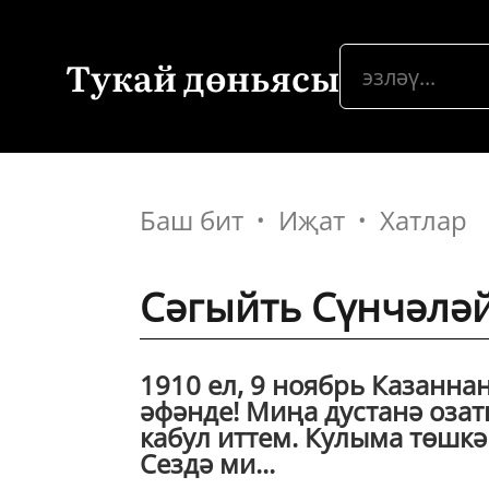
Тукай дөньясы
Баш бит
Иҗат
Хатлар
Сәгыйть Сүнчәләйг
1910 ел, 9 ноябрь Казанн
әфәнде! Миңа дустанә оза
кабул иттем. Кулыма төшк
Сездә ми...