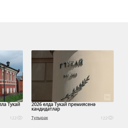
лла Тукай
2026 елда Тукай премиясенә
кандидатлар
Тулырак
122
122