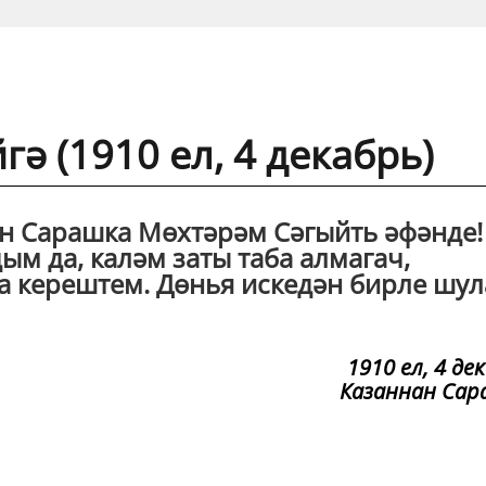
ә (1910 ел, 4 декабрь)
ан Сарашка Мөхтәрәм Сәгыйть әфәнде!
м да, каләм заты таба алмагач,
га керештем. Дөнья искедән бирле шу
1910 ел, 4 де
Казаннан Сар