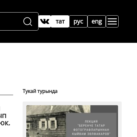
тат
рус
eng
Тукай турында
й
ып
юк.