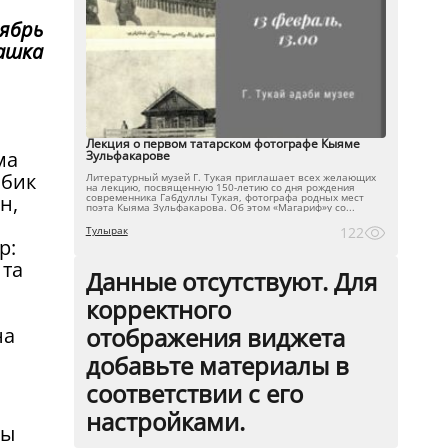
оябрь
ашка
Лекция о первом татарском фотографе Кыяме
ма
Зульфакарове
 бик
Литературный музей Г. Тукая приглашает всех желающих
на лекцию, посвященную 150-летию со дня рождения
современника Габдуллы Тукая, фотографа родных мест
н,
поэта Кыяма Зульфакарова. Об этом «Магариф»у со...
Тулырак
122
р:
 та
Данные отсутствуют. Для
корректного
отображения виджета
на
добавьте материалы в
соответствии с его
настройками.
ны