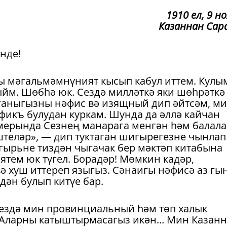
1910 ел, 9 н
Казаннан Сар
нде!
ы мәгальмәмнүният кысып кабул иттем. Кулы
йм. Шөбһә юк. Сездә милләткә яки шөһрәткә
зганыгызны нәфис вә изящный дип әйтсәм, ми
афикъ булудан куркам. Шунда да әллә кайчан
мерында Сезнең манарага менгән һәм балала
штеләр», — дип туктаган шигырегезне чынлап
игырьне тиздән чыгачак бер мәктәп китабына
тем юк түгел. Борадәр! Мөмкин кадәр,
вә хуш иттереп языгыз. Сәнаигы нәфисә аз гы
дән булып китүе бар.
ездә мин провинциальный һәм төп халык
. Аларны катыштырмасагыз икән... Мин Казан