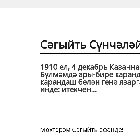
Сәгыйть Сүнчәләйг
1910 ел, 4 декабрь Казанн
Бүлмәмдә ары-бире каранды
карандаш белән генә язар
инде: итекчен...
Мөхтәрәм Сәгыйть әфәнде!