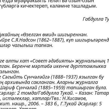
егездә муаффәкыять теләп вә озын-озын
түбләргә кичектереп, каләмне ташладым.
Габдулла Т
укайның «Өзелгән өмид» шигыреннән.
йре С.Я.Надсон (1862–1887), күп шигырьләренд
ешләр чагылыш тапкан.
леге алты хат «Совет әдәбияты» журналының 
сылган. Беренче мәртәбә икенче дүрттомлыкка
алынган.
Сәгыйть Сүнчәләйгә (1888–1937) язылган бу
ң архивында сакланган. Аларны журналга
Шәриф Сүнчәләй (1885–1959) тапшырган була.
сәрләр: 2 томда/Габдулла Тукай. – Казан: Татар
, истәлекләр, хатлар/Төз.: Н.Хисамов,
ит. нәшр., 2006. – 383 б.,
Г.Тукай Әсәрләр: 5
змалар. Хатлар.