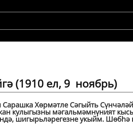
ә (1910 ел, 9 ноябрь)
ан Сарашка Хөрмәтле Сәгыйть Сүнчәлә
ткан кулыгызны мәгальмәмнүният кыс
әндә, шигырьләрегезне укыйм. Шөбһә 