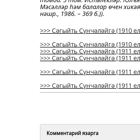
Мәсәлләр һәм балалар өчен хикәял
нәшр., 1986. – 369 б.)
).
>>> Сәгыйть Сүнчәләйгә (1910 ел
>>> Сәгыйть Сүнчәләйгә (1910 ел
>>> Сәгыйть Сүнчәләйгә (1911 ел
>>> Сәгыйть Сүнчәләйгә (1911 ел
>>> Сәгыйть Сүнчәләйгә (1911 ел
>>> Сәгыйть Сүнчәләйгә (1911 ел,
Комментарий язарга