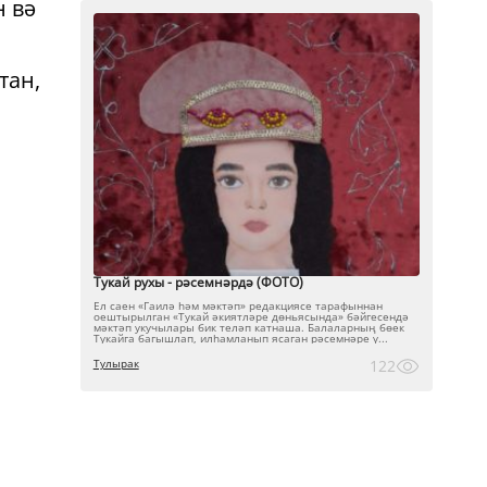
н вә
тан,
Тукай рухы - рәсемнәрдә (ФОТО)
Ел саен «Гаилә һәм мәктәп» редакциясе тарафыннан
оештырылган «Тукай әкиятләре дөньясында» бәйгесендә
мәктәп укучылары бик теләп катнаша. Балаларның бөек
Тукайга багышлап, илһамланып ясаган рәсемнәре ү...
Тулырак
122
н