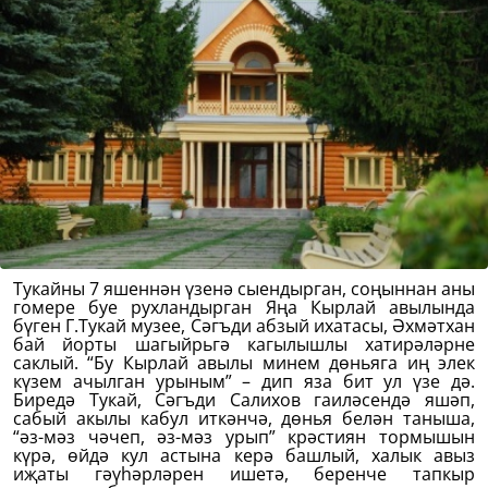
Тукайны 7 яшеннән үзенә сыендырган, соңыннан аны
гомере буе рухландырган Яңа Кырлай авылында
бүген Г.Тукай музее, Сәгъди абзый ихатасы, Әхмәтхан
бай йорты шагыйрьгә кагылышлы хатирәләрне
саклый. “Бу Кырлай авылы минем дөньяга иң элек
күзем ачылган урыным” – дип яза бит ул үзе дә.
Биредә Тукай, Сәгъди Салихов гаиләсендә яшәп,
сабый акылы кабул иткәнчә, дөнья белән таныша,
“әз-мәз чәчеп, әз-мәз урып” крәстиян тормышын
күрә, өйдә кул астына керә башлый, халык авыз
иҗаты гәүһәрләрен ишетә, беренче тапкыр