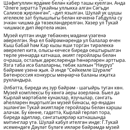
Шәфигуллин ярдәме белән кабер ташы куелган. Анда
“Әлеге зиратта Тукайны уллыкка алган Сәгъди
Салихов җирләнгән”, –дип язылган. Шулай ук шушы
игелекле зат булышлыгы белән кечкенә Габдулла су
эчкән чишмә дә төзекләндерелгән. Хәзер ул Тукай
чишмәсе дип йөртелә икән.
Музей күптән инде төбәкнең мәдәни үзәгенә
әверелгән. Яңа ел бәйрәмнәрендә ул балалар өчен
Кыш бабай һәм Кар кызы яши торган тирәлеккә
әверелеп китә, олысы-кечесе биредә оештырылган
төрле уеннарда катнаша, әкият геройлары белән
очраша, осталык дәресләрендә һөнәрләрен арттыра.
Язга таба исә балаларны, төбәк халкын “Нәүрүз”
бәйрәме үзенә җыя. Ә инде “Сөйкемле Шүрәле”
Бөтенроссия конкурсы меңнәрчә баланы иҗатка
рухландыра.
Әлбәттә, биредә иң зур бәйрәм - шагыйрь туган көн.
Музей комплексы бу көнгә аеры әзерләнә. Быел да
Кырлай мәртәбәле кунаклар, язучылар, сәнгать
әһелләрен яңартылган музей бинасы, өр-яңадан
эшләнгән Тукай әкиятләре геройлары белән каршы
алачак. Бу көнне, гадәттә, Кырлай гөрләп тора,
биредә әдипләр, сәнгатькярләр катнашында
митинглар үтә. Шулай кабул ителгән инде: Г.Тукай
исемендәге Дәүләт бүләге ияләре бәйрәмдә музей