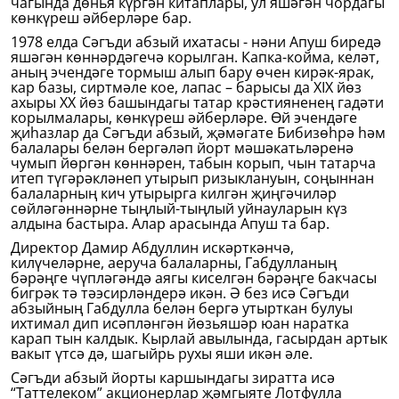
чагында дөнья күргән китаплары, ул яшәгән чордагы
көнкүреш әйберләре бар.
1978 елда Сәгъди абзый ихатасы - нәни Апуш биредә
яшәгән көннәрдәгечә корылган. Капка-койма, келәт,
аның эчендәге тормыш алып бару өчен кирәк-ярак,
кар базы, сиртмәле кое, лапас – барысы да XIX йөз
ахыры XX йөз башындагы татар крәстияненең гадәти
корылмалары, көнкүреш әйберләре. Өй эчендәге
җиһазлар да Сәгъди абзый, җәмәгате Бибизөһрә һәм
балалары белән бергәләп йорт мәшәкатьләренә
чумып йөргән көннәрен, табын корып, чын татарча
итеп түгәрәкләнеп утырып ризыклануын, соңыннан
балаларның кич утырырга килгән җиңгәчиләр
сөйләгәннәрне тыңлый-тыңлый уйнауларын күз
алдына бастыра. Алар арасында Апуш та бар.
Директор Дамир Абдуллин искәрткәнчә,
килүчеләрне, аеруча балаларны, Габдулланың
бәрәңге чүпләгәндә аягы киселгән бәрәңге бакчасы
бигрәк тә тәэсирләндерә икән. Ә без исә Сәгъди
абзыйның Габдулла белән бергә утырткан булуы
ихтимал дип исәпләнгән йөзьяшәр юан наратка
карап тын калдык. Кырлай авылында, гасырдан артык
вакыт үтсә дә, шагыйрь рухы яши икән әле.
Сәгъди абзый йорты каршындагы зиратта исә
“Таттелеком” акционерлар җәмгыяте Лотфулла