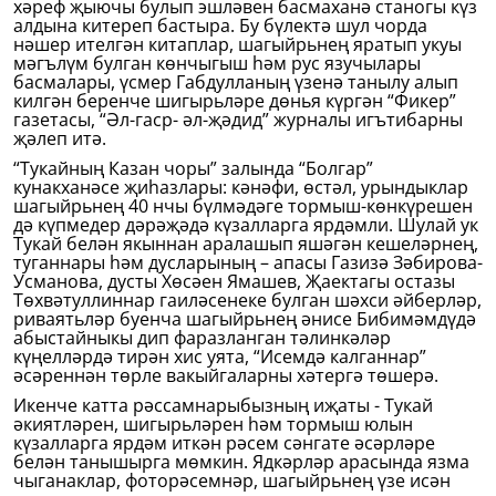
хәреф җыючы булып эшләвен басмаханә станогы күз
алдына китереп бастыра. Бу бүлектә шул чорда
нәшер ителгән китаплар, шагыйрьнең яратып укуы
мәгълүм булган көнчыгыш һәм рус язучылары
басмалары, үсмер Габдулланың үзенә танылу алып
килгән беренче шигырьләре дөнья күргән “Фикер”
газетасы, “Әл-гаср- әл-җәдид” журналы игътибарны
җәлеп итә.
“Тукайның Казан чоры” залында “Болгар”
кунакханәсе җиһазлары: кәнәфи, өстәл, урындыклар
шагыйрьнең 40 нчы бүлмәдәге тормыш-көнкүрешен
дә күпмедер дәрәҗәдә күзалларга ярдәмли. Шулай ук
Тукай белән якыннан аралашып яшәгән кешеләрнең,
туганнары һәм дусларының – апасы Газизә Зәбирова-
Усманова, дусты Хөсәен Ямашев, Җаектагы остазы
Төхвәтуллиннар гаиләсенеке булган шәхси әйберләр,
риваятьләр буенча шагыйрьнең әнисе Бибимәмдүдә
абыстайныкы дип фаразланган тәлинкәләр
күңелләрдә тирән хис уята, “Исемдә калганнар”
әсәреннән төрле вакыйгаларны хәтергә төшерә.
Икенче катта рәссамнарыбызның иҗаты - Тукай
әкиятләрен, шигырьләрен һәм тормыш юлын
күзалларга ярдәм иткән рәсем сәнгате әсәрләре
белән танышырга мөмкин. Ядкәрләр арасында язма
чыганаклар, фоторәсемнәр, шагыйрьнең үзе исән