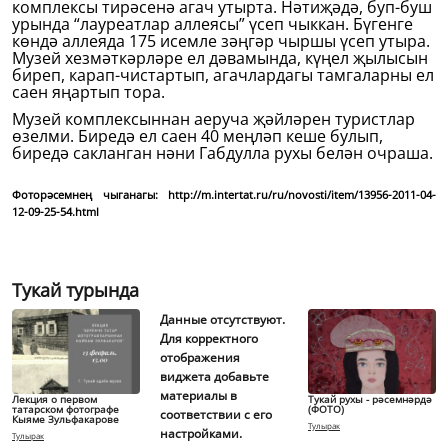
комплексы тирәсенә агач утырта. Нәтиҗәдә, буп-буш
урында “лауреатлар аллеясы” үсеп чыккан. Бүгенге
көндә аллеяда 175 исемле зәңгәр чыршы үсеп утыра.
Музей хезмәткәрләре ел дәвамында, күңел җылысын
биреп, карап-чистартып, агачлардагы тамгаларны ел
саен яңартып тора.
Музей комплексыннан аеруча җәйләрен туристлар
өзелми. Биредә ел саен 40 меңләп кеше булып,
биредә сакланган нәни Габдулла рухы белән очраша.
Фоторәсемнең чыганагы: http://m.intertat.ru/ru/novosti/item/13956-2011-04-
12-09-25-54.html
Тукай турында
Данные отсутствуют.
Для корректного
отображения
виджета добавьте
материалы в
Лекция о первом
Тукай рухы - рәсемнәрдә
татарском фотографе
(ФОТО)
соответствии с его
Кыяме Зульфакарове
Тулырак
настройками.
Тулырак