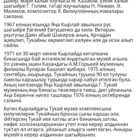
Дахер, мари халык язучысы М. Казаков, үзбәк халык
шагыйре Г. Голәм, татар язучылары Н. Нәҗми, Ә.
Маликов, композитор Х. Вәлиуллинның язмалары
саклана.
1967 елның язында Яңа Кырлай авылына рус
шагыйре Евгений Евтушенко да килә. Ветеран
укытучы Даян абый Шакиров аның, Арчадан
җәяүләп, Тукайны хөр­мәтләп килүен әле дә искә алып
сөйли.
1971 ел 30 март көнне Кырлайда китапханә
бинасында бай эчтәлекле яңартылган музей ачыла.
Ул үзенең эшен Казандагы А.М.Горький музееның
филиалы буларак башлап җибәрә. 1975 елның
сентябрь ахырында, Тукайның тууына 90 ел тулуны
лаеклы каршылау турында карар кабул ителгән була.
Аның нигезендә Яңа Кырлай авылында Г. Тукай
музееның яңа бинасы төзелергә тиеш, дип уйланыла.
Аңа беренче нигез ташлары 1976 елның октябрендә
салына.
Бүген Кырлайдагы Тукай музее комплексына
килүчеләрне Тукайның бронза сыны каршы ала.
Әйтерсең Тукай ике катлы агач бинаның затлы,
нәфис колонналарыннан үтеп эчкә керер алдыннан
туктап ял итәргә, уйланып алырга ниятләгән. Аннары
музейга керер алдыннан шагыйрьнең