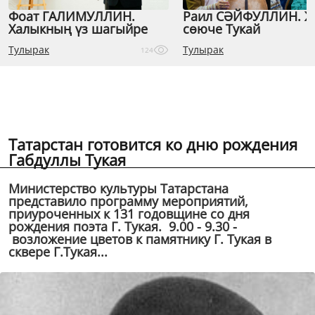
Фоат ГАЛИМУЛЛИН.
Раил СӘЙФУЛЛИН. 
Халыкның үз шагыйре
сөюче Тукай
Тулырак
Тулырак
124
Татарстан готовится ко дню рождения
Габдуллы Тукая
Министерство культуры Татарстана
представило программу мероприятий,
приуроченных к 131 годовщине со дня
рождения поэта Г. Тукая. 9.00 - 9.30 -
возложение цветов к памятнику Г. Тукая в
сквере Г.Тукая...