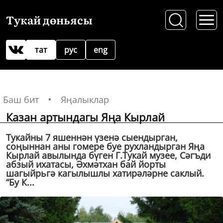
Тукай дөньясы
тат
рус
eng
Баш бит
Яңалыклар
Казан артындагы Яңа Кырлай
Тукайны 7 яшеннән үзенә сыендырган,
соңыннан аны гомере буе рухландырган Яңа
Кырлай авылында бүген Г.Тукай музее, Сәгъди
абзый ихатасы, Әхмәтхан бай йорты
шагыйрьгә кагылышлы хатирәләрне саклый.
“Бу К...