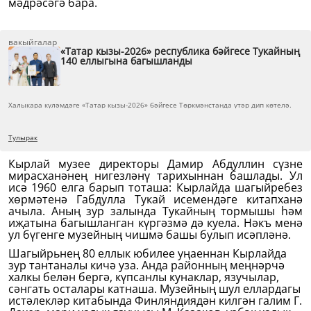
мәдрәсәгә бара.
вакыйгалар
«Татар кызы-2026» республика бәйгесе Тукайның
140 еллыгына багышланды
Халыкара күләмдәге «Татар кызы-2026» бәйгесе Төркмәнстанда үтәр дип көтелә.
Тулырак
Кырлай музее директоры Дамир Абдуллин сүзне
мирасханәнең нигезләнү тарихыннан башлады. Ул
исә 1960 елга барып тоташа: Кырлайда шагыйребез
хөрмәтенә Габдулла Тукай исемендәге китапханә
ачыла. Аның зур залында Тукайның тормышы һәм
иҗатына багышланган күргәзмә дә куела. Нәкъ менә
ул бүгенге музейның чишмә башы булып исәпләнә.
Шагыйрьнең 80 еллык юбилее уңаеннан Кырлайда
зур тантаналы кичә уза. Анда районның меңнәрчә
халкы белән бергә, күпсанлы кунаклар, язучылар,
сәнгать осталары катнаша. Музейның шул еллардагы
истәлекләр китабында Финляндиядән килгән галим Г.