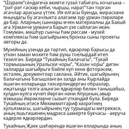
“Шүрәле”сендәгечә әкияти гүзәл табигать кочагына –
“рәт-рәт гаскәр кеби, чыр­шы, нарат”тан торган
агачлар арасына үттек. Ия елгасы буенда, мирасханә
янындагы бу агачлыкта алагаем зур урман пәриләре
дә бар. Аларның сыннары өчен материалны да Бакый
ага Урманче урманга барып үзе сайлаган икән.
Гомумән, мәшһүр сынчы һәм рәссам - музей
комплексы һәм шагыйрьнең бронза сыны проекты
авторы да.
Музейның үзендә дә тәртип, ядкәрләр барысы да
үткән заман мохите һәм рухы тоелырдай итеп
тезелгән. Биредә “Тукайның балачагы”, “Тукай
тормышының Уральски чоры”, “Казан чоры” дигән
залларда шагыйрь­гә бәйле күп кенә фоторәсем,
истәлек, документлар саклана. Әйтик, шагыйрьнең
балачагына багышланган залда аны Кырлайда
яшәгән елларында тәэсирләндергән образлар,
иҗатында телгә алынган ядкәрләр белән танышабыз,
кулдан-кулга күчеп йөргән нәни Апушның авыр
язмышы йөрәкләрне сызып үткәндәй була. Биредә
Тукайның әтисе Мөхәммәтгариф хәзрәтнең
кулъязмасы, шагыйрьнең туу турындагы метрикәсе,
аның яшьтәшенең мәдрәсә шәкерте букчасы - аеруча
кадерле ядкәрләрдән.
Тукайның Җаек шәһәрендә яшәгән елларында аның