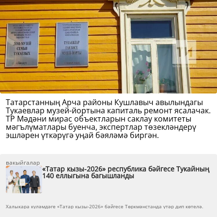
Татарстанның Арча районы Кушлавыч авылындагы
Тукаевлар музей-йортына капиталь ремонт ясалачак.
ТР Мәдәни мирас объектларын саклау комитеты
мәгълүматлары буенча, экспертлар төзекләндерү
эшләрен үткәрүгә уңай бәяләмә биргән.
вакыйгалар
«Татар кызы-2026» республика бәйгесе Тукайның
140 еллыгына багышланды
Халыкара күләмдәге «Татар кызы-2026» бәйгесе Төркмәнстанда үтәр дип көтелә.