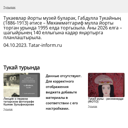
Тулырак
Тукаевлар йорты музей буларак, Габдулла Тукайның
(1886-1913) әтисе – Мөхәммәтгариф мулла йорты
торган урында 1995 елда торгызыла. Аны 2026 елга –
шагыйрьнең 140 еллыгына кадәр яңартырга
планлаштырыла.
04.10.2023. Tatar-inform.ru
Тукай турында
Данные отсутствуют.
Для корректного
отображения
виджета добавьте
материалы в
Лекция о первом
Тукай рухы - рәсемнәрдә
татарском фотографе
(ФОТО)
соответствии с его
Кыяме Зульфакарове
Тулырак
настройками.
Тулырак