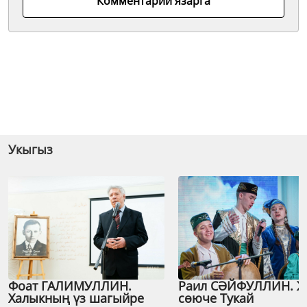
Комментарий язарга
Укыгыз
Фоат ГАЛИМУЛЛИН.
Раил СӘЙФУЛЛИН. 
Халыкның үз шагыйре
сөюче Тукай