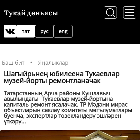
Тукай дөньясы
тат
рус
eng
Баш бит
Яңалыклар
Шагыйрьнең юбилеена Тукаевлар
музей-йорты ремонтланачак
Татарстанның Арча районы Кушлавыч
авылындагы Тукаевлар музей-йортына
капиталь ремонт ясалачак. ТР Мәдәни мирас
объектларын саклау комитеты мәгълүматлары
буенча, экспертлар төзекләндерү эшләрен
үткәрү...