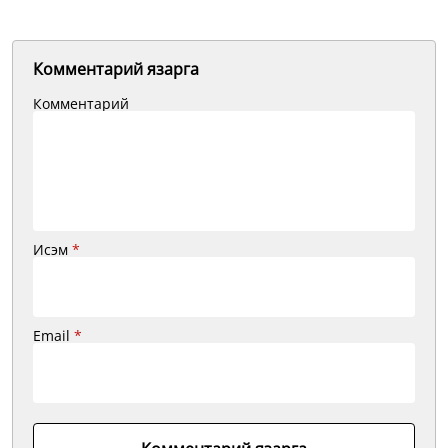
Комментарий язарга
Комментарий
Исэм
*
Email
*