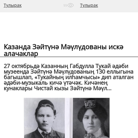
Тулырак
Тулырак
55
Казанда Зәйтүнә Мәүлүдованы искә
алачаклар
27 октябрьдә Казанның Габдулла Тукай әдәби
музеенда Зәйтүнә Мәүлүдованың 130 еллыгына
багышлап, «Тукайның илһамчысы» дип аталган
әдәби-музыкаль кичә үтәчәк. Кичәнең
кунаклары Чистай кызы Зәйтүнә Мәүл...