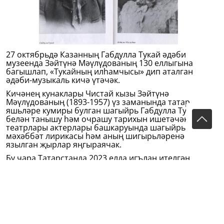
27 октябрьдә Казанның Габдулла Тукай әдәби
музеенда Зәйтүнә Мәүлүдованың 130 еллыгына
багышлап, «Тукайның илһамчысы» дип аталган
әдәби-музыкаль кичә үтәчәк.
Кичәнең кунаклары Чистай кызы Зәйтүнә
Мәүлүдованың (1893-1957) үз заманында татар
яшьләре кумиры булган шагыйрь Габдулла Тукай
белән танышу һәм очрашу тарихын ишетәчәк. Казан
театрлары актерлары башкаруында шагыйрьнең
мәхәббәт лирикасы һәм аның шигырьләренә
язылган җырлар яңгыраячак.
Бу чара Татарстанда 2023 елда игълан ителгән
Педагог һәм остаз елы кысаларында оештырыла.
Зәйтүнә Мәүлүдова гомерен мөгаллимлек хезмәтенә
багышлаган.