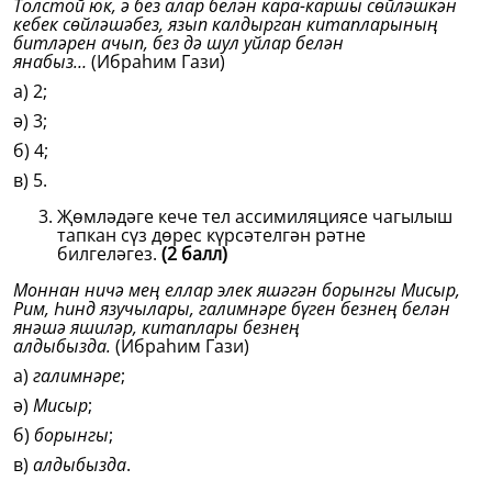
Толстой юк, ә без алар белән кара-каршы сөйләшкән
кебек сөйләшәбез, язып калдырган китапларының
битләрен ачып, без дә шул уйлар белән
янабыз…
(Ибраһим Гази)
а) 2;
ә) 3;
б) 4;
в) 5.
Җөмләдәге кече тел ассимиляциясе чагылыш
тапкан сүз дөрес күрсәтелгән рәтне
билгеләгез.
(2 балл)
Моннан ничә мең еллар элек яшәгән борынгы Мисыр,
Рим, Һинд язучылары, галимнәре бүген безнең белән
янәшә яшиләр, китаплары безнең
алдыбызда.
(Ибраһим Гази)
а)
галимнәре
;
ә)
Мисыр
;
б)
борынгы
;
в)
алдыбызда
.