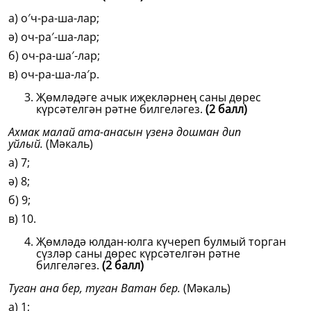
а) о′ч-ра-ша-лар;
ә) оч-ра′-ша-лар;
б) оч-ра-ша′-лар;
в) оч-ра-ша-ла′р.
Җөмләдәге ачык иҗекләрнең саны дөрес
күрсәтелгән рәтне билгеләгез.
(2 балл)
Ахмак малай ата-анасын үзенә дошман дип
уйлый.
(Мәкаль)
а) 7;
ә) 8;
б) 9;
в) 10.
Җөмләдә юлдан-юлга күчереп булмый торган
сүзләр саны дөрес күрсәтелгән рәтне
билгеләгез.
(2 балл)
Туган ана бер, туган Ватан бер.
(Мәкаль)
а) 1;