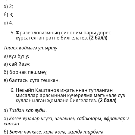
ә) 2;
б) 3;
в) 4.
Фразеологизмның синоним пары дөрес
күрсәтелгән рәтне билгеләгез.
(2 балл)
Тишек көймәгә утырту
а) күз буяу;
ә) сай йөзү;
б) борчак пешмәү;
в) балтасы суга төшкән.
Нәкыйп Каштанов иҗатыннан тупланган
мисаллар арасыннан күчерелмә мәгънәле сүз
кулланылган җөмләне билгеләгез.
(2 балл)
а)
Тиздән кар яуды
.
ә)
Көзге җилләр исүгә, чәчәкнең сабаклары, яфраклары
кипкән
.
б)
Бакча чәчкәсе, көлә-көлә, җилдә тирбәлә
.