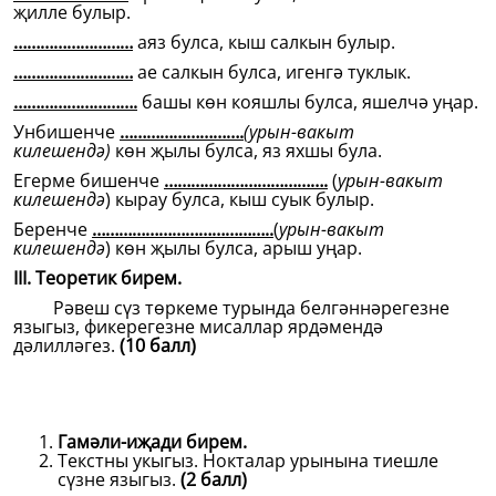
җилле булыр.
………………………
аяз булса, кыш салкын булыр.
………………………
ае салкын булса, игенгә туклык.
……………………….
башы көн кояшлы булса, яшелчә уңар.
Унбишенче
……………………….
(урын-вакыт
килешендә)
көн җылы булса, яз яхшы була.
Егерме бишенче
……………………………….
(
урын-вакыт
килешендә
) кырау булса, кыш суык булыр.
Беренче
…………………………………..
(
урын-вакыт
килешендә
) көн җылы булса, арыш уңар.
III. Теоретик бирем.
Рәвеш сүз төркеме турында белгәннәрегезне
языгыз, фикерегезне мисаллар ярдәмендә
дәлилләгез.
(10 балл)
Гамәли-иҗади бирем.
Текстны укыгыз. Нокталар урынына тиешле
сүзне языгыз.
(2 балл)