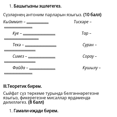
Башыгызны эшләтегез.
Сүзләрнең антоним парларын языгыз.
(10 балл)
Кыйммәт –
…………………
Тискәре –
………………………
Куе –
………………………….
Тар –
……………………………
Текә –
…………………………
Сурән –
…………………………
Симез –
……………………..
Сорау –
…………………………
Файда –
…………………….
Кушылу –
………………………
III.Теоретик бирем.
Сыйфат сүз төркеме турында белгәннәрегезне
языгыз, фикерегезне мисаллар ярдәмендә
дәлилләгез.
(8 балл)
Гамәли-иҗади бирем.