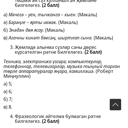
төшмәгән сүз кулланылган җөмләне
билгеләгез.
(2 балл)
а)
Мәчегә – уен, тычканга – кыен.
(Мәкаль)
ә)
Бәрәңге – ярты икмәк.
(Мәкаль)
б)
Энәдән дөя ясау.
(Мәкаль)
в)
Агачны кинәт бөксәң, шыртлап сына.
(Мәкаль)
Җөмләдә алынма сүзләр саны дөрес
күрсәтелгән рәтне билгеләгез.
(2 балл)
Техника, электроника үзгәрә; компьютерлар,
телефоннар, телевизорлар, музыка тыңлый торган
төрле аппаратуралар яңара, камилләшә.
(Роберт
Миңнуллин)
а) 5;
ә) 6;
б) 7;
в) 8.
Фразеологик әйтелмә булмаган рәтне
билгеләгез.
(2 балл)