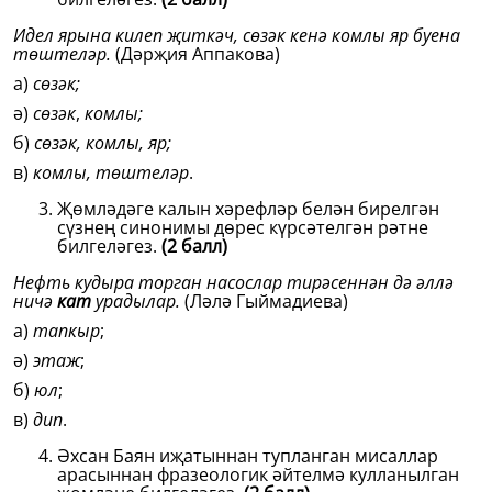
Идел ярына килеп җиткәч, сөзәк кенә комлы яр буена
төштеләр.
(Дәрҗия Аппакова)
а)
сөзәк;
ә)
сөзәк
,
комлы;
б)
сөзәк, комлы, яр;
в)
комлы, төштеләр
.
Җөмләдәге калын хәрефләр белән бирелгән
сүзнең синонимы дөрес күрсәтелгән рәтне
билгеләгез.
(2 балл)
Нефть кудыра торган насослар тирәсеннән дә әллә
ничә
кат
урадылар.
(Ләлә Гыймадиева)
а)
тапкыр
;
ә)
этаж
;
б)
юл
;
в)
дип
.
Әхсан Баян иҗатыннан тупланган мисаллар
арасыннан фразеологик әйтелмә кулланылган