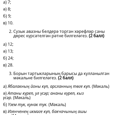
а) 7;
ә) 8;
б) 9;
в) 10.
Сузык авазны белдерә торган хәрефләр саны
дөрес күрсәтелгән рәтне билгеләгез.
(2 балл)
а) 12;
ә) 13;
б) 24;
в) 28.
Борын тартыкларының барысы да кулланылган
мәкальне билгеләгез.
(2 балл)
а)
Ябалакның йоны күп, арсланның төге күп.
(Мәкаль)
ә)
Атаны күреп, ул үсәр; ананы күреп, кыз
үсәр.
(Мәкаль)
б)
Үзем тук, кунак тук.
(Мәкаль)
в)
Игенченең икмәге күп, бакчачының ашы