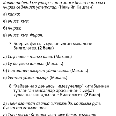
Капка төбендәге утыргычта әнисе белән нәни кыз
Фирая сөйләшеп утыралар.
(Нәкыйп Каштан)
а)
капка
;
ә)
әнисе, кыз
;
б)
Фирая
;
в)
әнисе, кыз, Фирая
.
Боерык фигыль кулланылган мәкальне
билгеләгез.
(2 балл)
а)
Саф һава – тәнгә дәва.
(Мәкаль)
ә)
Су да үзенә юл яра.
(Мәкаль)
б)
Һәр эшнең ахырын уйлап эшлә.
(Мәкаль)
в)
Уеннан уймак чыгар.
(Мәкаль)
“Хайваннар дөньясы: имезүчеләр” китабыннан
тупланган мисаллар арасыннан сыйфат
кулланылган җөмләне билгеләгез.
(2 балл)
а)
Тиен агачтан агачка сикергәндә, койрыгы руль
булып та хезмәт итә.
ә)
Тиен оясын йомшак үлән, мүк белән җылыта.