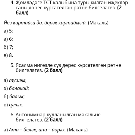
Җөмләдәге ТСТ калыбына туры килгән иҗекләр
саны дөрес күрсәтелгән рәтне билгеләгез.
(2
балл)
Йөз картайса да, йөрәк картаймый.
(Мәкаль)
а) 5;
ә) 6;
б) 7;
в) 8.
Ясалма нигезле сүз дөрес күрсәтелгән рәтне
билгеләгез.
(2 балл)
а)
түшәм
;
ә)
балакай
;
б)
балык
;
в)
сулык
.
Антонимнар кулланылган мәкальне
билгеләгез.
(2 балл)
а)
Ата – беләк, ана – йөрәк.
(Мәкаль)