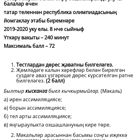
балалар өчен
татар теленнән республика олимпиадасының
йомгаклау этабы биремнәре
2019-2020 уку елы. 8 нче сыйныф
Үткәрү вакыты – 240 минут
Максималь балл – 72
Тестлардан дөрес җавапны билгеләгез.
Җөмләдәге калын хәрефләр белән бирелгән
сүздәге аваз үзгәреше дөрес күрсәтелгән рәтне
билгеләгез.
(2 балл)
Былтыр
кысканга
быел кычкырмыйлар.
(Мәкаль)
а) ирен ассимиляциясе;
ә) борын ассимиляциясе;
б) тел арты ассимиляциясе;
в) яңгыраулыкта охшашлануның кире төре.
Мәкальләр арасыннан басымы соңгы иҗеккә