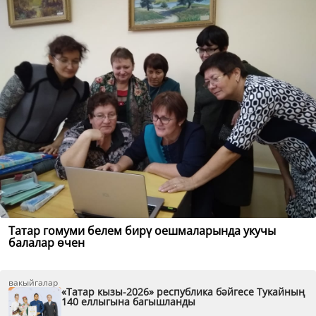
Татар гомуми белем бирү оешмаларында укучы
балалар өчен
вакыйгалар
«Татар кызы-2026» республика бәйгесе Тукайның
140 еллыгына багышланды