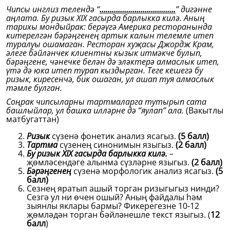
Чипсы инглиз телендә “
……………………………….
” дигәнне
аңлата. Бу ризык XIX гасырда барлыкка килә. Аның
тарихы мондыйрак: берәүгә Америка ресторанында
китерелгән бәрәңгенең артык калын телемле итеп
туралуы ошамаган. Ресторан хуҗасы Джордж Крам,
әлеге бәйләнчек клиентны кызык итмәкче булып,
бәрәңгене, чәнечке белән дә эләктерә алмаслык итеп,
үтә дә юка итеп турап кыздырган. Теге кешегә бу
ризык, киресенчә, бик ошаган, ул ашап туя алмаслык
тәмле булган.
Соңрак чипсыларны тартмаларга тутырып сата
башлыйлар, ул башка илләрне дә “яулап” ала.
(Вакытлы
матбугаттан)
Ризык
сүзенә фонетик анализ ясагыз.
(5 балл)
Тартма
сүзенең синонимын языгыз.
(2 балл)
Бу ризык XIX гасырда барлыкка килә.
–
җөмләсендәге алынма сүзләрне языгыз.
(2 балл)
Бәрәңгенең
сүзенә морфологик анализ ясагыз.
(5
балл)
Сезнең яратып ашый торган ризыгыгыз нинди?
Сезгә ул ни өчен ошый? Аның файдалы һәм
зыянлы яклары бармы? Фикерегезне 10-12
җөмләдән торган бәйләнешле текст языгыз. (
12
балл
)