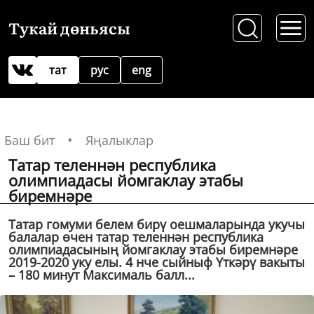
Тукай дөньясы
тат
рус
eng
Баш бит
Яңалыклар
Татар теленнән республика
олимпиадасы йомгаклау этабы
биремнәре
Татар гомуми белем бирү оешмаларында укучы
балалар өчен татар теленнән республика
олимпиадасының йомгаклау этабы биремнәре
2019-2020 уку елы. 4 нче сыйныф Үткәрү вакыты
– 180 минут Максималь балл...