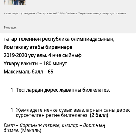
Халыкара күләмдәге «Татар кызы-2026» бәйгесе Төркмәнстанда үтәр дип көтелә.
Тулырак
татар теленнән республика олимпиадасының
йомгаклау этабы биремнәре
2019-2020 уку елы. 4 нче сыйныф
Үткәрү вакыты – 180 минут
Максималь балл – 65
Тестлардан дөрес җавапны билгеләгез.
Җөмләдәге нечкә сузык авазларның саны дөрес
күрсәтелгән рәтне билгеләгез.
(2 балл)
Егет – йортның терәге, кызлар – йортның
бизәге.
(Мәкаль)