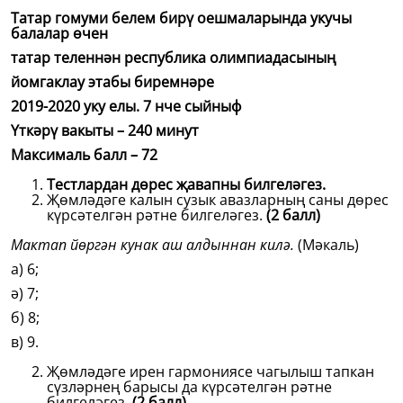
Татар гомуми белем бирү оешмаларында укучы
балалар өчен
татар теленнән республика олимпиадасының
йомгаклау этабы биремнәре
2019-2020 уку елы. 7 нче сыйныф
Үткәрү вакыты – 240 минут
Максималь балл – 72
Тестлардан дөрес җавапны билгеләгез.
Җөмләдәге калын сузык авазларның саны дөрес
күрсәтелгән рәтне билгеләгез.
(2 балл)
Мактап йөргән кунак аш алдыннан килә.
(Мәкаль)
а) 6;
ә) 7;
б) 8;
в) 9.
Җөмләдәге ирен гармониясе чагылыш тапкан
сүзләрнең барысы да күрсәтелгән рәтне
билгеләгез.
(2 балл)