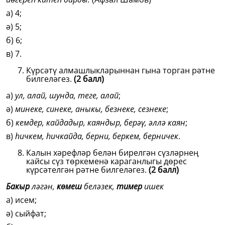
а) 4;
ә) 5;
б) 6;
в) 7.
Күрсәтү алмашлыкларыннан гына торган рәтне
билгеләгез.
(2 балл)
а)
ул, алай, шунда, теге, алай
;
ә)
минеке, синеке, аныкы, безнеке, сезнеке
;
б)
кемдер, кайдадыр, каяндыр, берәү, әллә каян
;
в)
һичкем, һичкайда, берни, беркем, берничек
.
Калын хәрефләр белән бирелгән сүзләрнең
кайсы сүз төркеменә караганлыгы дөрес
күрсәтелгән рәтне билгеләгез.
(2 балл)
Бакыр
ләгән,
көмеш
беләзек,
тимер
ишек
а) исем;
ә) сыйфат;