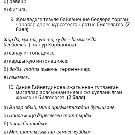
б) рәвеш;
в) фигыль.
Җөмләдәге тезүле бәйләнешне белдерә торган
чаралар дөрес күрсәтелгән рәтне билгеләгез.
(2
балл)
Җир дә, күк тә, ут та, су да – һәммәсе дә
бербөтен.
(Гөлнур Корбанова)
а) санау интонациясе;
ә) каршы кую интонациясе;
б)
да/дә, та/тә
җыючы теркәгечләр;
в)
һәммәсе
.
Дания Гайнетдинова иҗатыннан тупланган
мисаллар арасыннан эндәш сүз кулланылган
җөмләне билгеләгез.
(2 балл)
а)
Әнвәр абый, миңа арифметикадан булыш әле.
ә)
Наилә миңа дәреслеген тоттырды.
б)
Чишә башладым.
в)
Мин шатлыгымнан елмаеп куйдым.