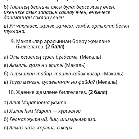
б)
Тиеннең берничә оясы була: берсе яшәү өчен,
икенчесе азык запасын саклау өчен, өченчесе
дошманнан саклану өчен.
в)
Ул чикләвек, җиләк-җимеш, гөмбә, орлыклар белән
туклана.
Мәкальләр арасыннан боеру җөмләне
билгеләгез.
(2 балл)
а)
Олы кешенең сүзен бүлдермә.
(Мәкаль)
ә)
Акыллы сүзгә ни җитә!
(Мәкаль)
б)
Тырышкан табар, ташка кадак кагар.
(Мәкаль)
в)
Тауга менгәч, сусавыңнан ни файда?
(Мәкаль)
Җәенке җөмләне билгеләгез.
(2 балл)
а)
Алия Маратовна укыта.
ә)
Лилия һәм Марат — күршеләр.
б)
Гөлназ җырлый, бии, шигырьләр яза.
в)
Алмаз йөзә, көрәшә, сикерә.