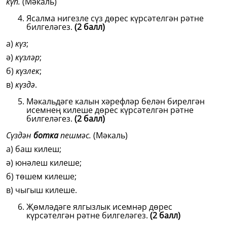
күп.
(Мәкаль)
Ясалма нигезле сүз дөрес күрсәтелгән рәтне
билгеләгез.
(2 балл)
а)
күз
;
ә)
күзләр
;
б)
күзлек
;
в)
күздә
.
Мәкальдәге калын хәрефләр белән бирелгән
исемнең килеше дөрес күрсәтелгән рәтне
билгеләгез.
(2 балл)
Сүздән
ботка
пешмәс.
(Мәкаль)
а) баш килеш;
ә) юнәлеш килеше;
б) төшем килеше;
в) чыгыш килеше.
Җөмләдәге ялгызлык исемнәр дөрес
күрсәтелгән рәтне билгеләгез.
(2 балл)