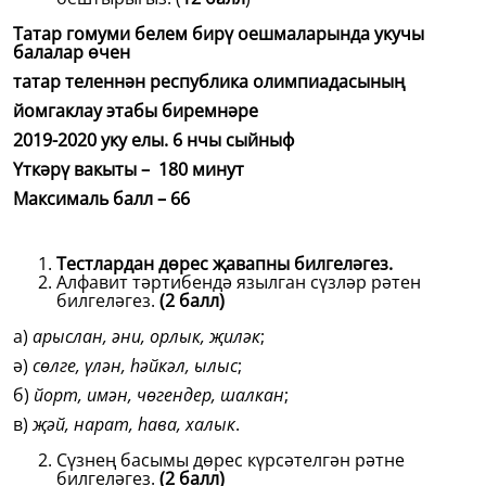
Татар гомуми белем бирү оешмаларында укучы
балалар өчен
татар теленнән республика олимпиадасының
йомгаклау этабы биремнәре
2019-2020 уку елы. 6 нчы сыйныф
Үткәрү вакыты – 180 минут
Максималь балл – 66
Тестлардан дөрес җавапны билгеләгез.
Алфавит тәртибендә язылган сүзләр рәтен
билгеләгез.
(2 балл)
а)
арыслан, әни, орлык, җиләк
;
ә)
сөлге, үлән, һәйкәл, ылыс
;
б)
йорт, имән, чөгендер, шалкан
;
в)
җәй, нарат, һава, халык
.
Сүзнең басымы дөрес күрсәтелгән рәтне
билгеләгез.
(2 балл)