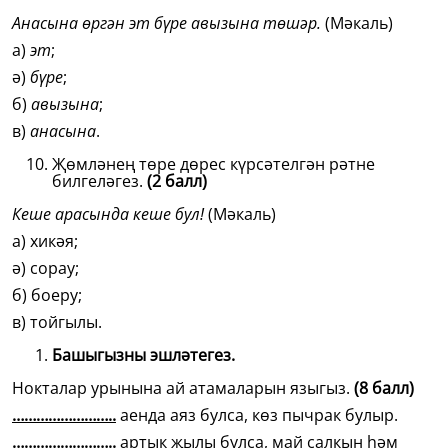
Анасына өргән эт бүре авызына төшәр.
(Мәкаль)
а)
эт
;
ә)
бүре
;
б)
авызына
;
в)
анасына
.
Җөмләнең төре дөрес күрсәтелгән рәтне
билгеләгез.
(2 балл)
Кеше арасында кеше бул!
(Мәкаль)
а) хикәя;
ә) сорау;
б) боеру;
в) тойгылы.
Башыгызны эшләтегез.
Нокталар урынына ай атамаларын языгыз.
(8 балл)
……………………..
аенда аяз булса, көз пычрак булыр.
……………………..
артык җылы булса, май салкын һәм