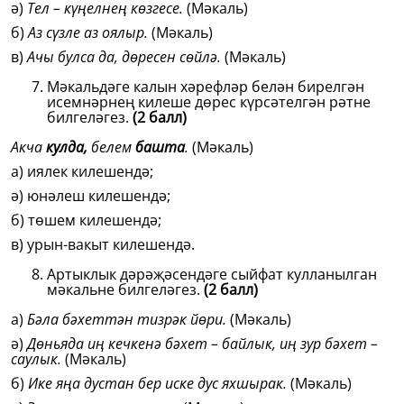
ә)
Тел – күңелнең көзгесе.
(Мәкаль)
б)
Аз сүзле аз оялыр.
(Мәкаль)
в)
Ачы булса да, дөресен сөйлә.
(Мәкаль)
Мәкальдәге калын хәрефләр белән бирелгән
исемнәрнең килеше дөрес күрсәтелгән рәтне
билгеләгез.
(2 балл)
Акча
кулда,
белем
башта
.
(Мәкаль)
а) иялек килешендә;
ә) юнәлеш килешендә;
б) төшем килешендә;
в) урын-вакыт килешендә.
Артыклык дәрәҗәсендәге сыйфат кулланылган
мәкальне билгеләгез.
(2 балл)
а)
Бәла бәхеттән тизрәк йөри.
(Мәкаль)
ә)
Дөньяда иң кечкенә бәхет – байлык, иң зур бәхет –
саулык.
(Мәкаль)
б)
Ике яңа дустан бер иске дус яхшырак.
(Мәкаль)