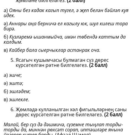
җөмләне билгеләгез.
(2 балл)
а)
Ояны без кадак кагып түгел, ә җеп белән бәйләп куя
идек.
ә)
Аннары аңа берничә ел кагылу юк, шул килеш тора
бирә.
б)
Күзләремә ышанмыйча, имән төбендә каттым да
калдым.
в)
Кайбер бала сыерчыклар астанрак оча.
Ясагыч кушымчасы булмаган сүз дөрес
күрсәтелгән рәтне билгеләгез.
(2 балл)
а)
эшче
;
ә)
эштә
;
б)
эшләдем
;
в)
эшлекле
.
Җөмләдә кулланылган хәл фигыльләрнең саны
дөрес күрсәтелгән рәтне билгеләгез.
(2 балл)
Малай, бер сүз дә дәшмичә, сүземне тыңлап торды-
торды да, миннән рөхсәт сорап, иптәшләре янына
йөгереп китеп барды.
(Афзал Шамов)