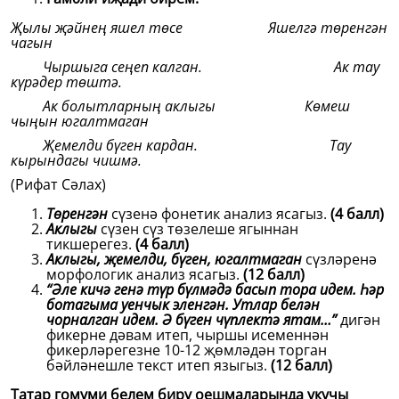
Җылы җәйнең яшел төсе Яшелгә төренгән
чагын
Чыршыга сеңеп калган. Ак тау
күрәдер төштә.
Ак болытларның аклыгы Көмеш
чыңын югалтмаган
Җемелди бүген кардан. Тау
кырындагы чишмә.
(Рифат Сәлах)
Төренгән
сүзенә фонетик анализ ясагыз.
(4 балл)
Аклыгы
сүзен сүз төзелеше ягыннан
тикшерегез.
(4 балл)
Аклыгы, җемелди, бүген, югалтмаган
сүзләренә
морфологик анализ ясагыз.
(12 балл)
“Әле кичә генә түр бүлмәдә басып тора идем. Һәр
ботагыма уенчык эленгән. Утлар белән
чорналган идем. Ә бүген чүплектә ятам…”
дигән
фикерне дәвам итеп, чыршы исеменнән
фикерләрегезне 10-12 җөмләдән торган
бәйләнешле текст итеп языгыз.
(12 балл)
Татар гомуми белем бирү оешмаларында укучы