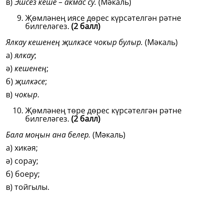
в)
Эшсез кеше – акмас су.
(Мәкаль)
Җөмләнең иясе дөрес күрсәтелгән рәтне
билгеләгез.
(2 балл)
Ялкау кешенең җилкәсе чокыр булыр.
(Мәкаль)
а)
ялкау
;
ә)
кешенең
;
б)
җилкәсе
;
в)
чокыр
.
Җөмләнең төре дөрес күрсәтелгән рәтне
билгеләгез.
(2 балл)
Бала моңын ана белер.
(Мәкаль)
а) хикәя;
ә) сорау;
б) боеру;
в) тойгылы.