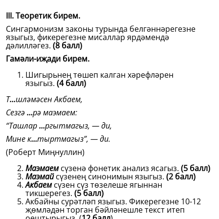
III. Теоретик бирем.
Сингармонизм законы турында белгәннәрегезне
языгыз, фикерегезне мисаллар ярдәмендә
дәлилләгез.
(8 балл)
Гамәли-иҗади бирем.
Шигырьнең төшеп калган хәрефләрен
языгыз.
(4 балл)
Т
…
шләмәсен Акбаем,
Сезгә
…
рә маэмаем:
“Ташлар
…
ргытмагыз, — ди,
Мине к
…
тыртмагыз”, — ди.
(Роберт Миңнуллин)
Маэмаем
сүзенә фонетик анализ ясагыз.
(5 балл)
Маэмай
сүзенең синонимын языгыз.
(2 балл)
Акбаем
сүзен сүз төзелеше ягыннан
тикшерегез.
(5 балл)
Акбайны сурәтләп языгыз. Фикерегезне 10-12
җөмләдән торган бәйләнешле текст итеп
оештырыгыз. (
12 балл
)