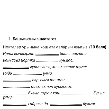
Башыгызны эшләтегез.
Нокталар урынына кош атамаларын языгыз.
(10 балл)
Иртә кычкырган
……………………
башы авырта.
Бакчасыз йортка
…………………..
кунмас.
………………………
күрмәгәнгә, кояш гаепле түгел.
Илдә
…………………………
үлми.
………………………..
һәр күлгә төшмәс.
……………………….
биеклектән курыкмас.
…………………….
булып туган кош
…………………………..
булып
үлми.
……………………
, сайраса да,
……………………………
булмас.