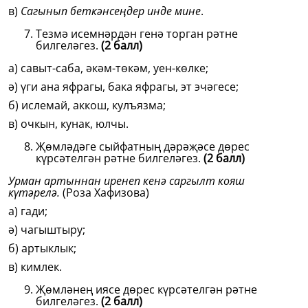
в)
Сагынып беткәнсеңдер инде мине
.
Тезмә исемнәрдән генә торган рәтне
билгеләгез.
(2 балл)
а) савыт-саба, әкәм-төкәм, уен-көлке;
ә) үги ана яфрагы, бака яфрагы, эт эчәгесе;
б) ислемай, аккош, кулъязма;
в) очкын, кунак, юлчы.
Җөмләдәге сыйфатның дәрәҗәсе дөрес
күрсәтелгән рәтне билгеләгез.
(2 балл)
Урман артыннан иренеп кенә саргылт кояш
күтәрелә.
(Роза Хафизова)
а) гади;
ә) чагыштыру;
б) артыклык;
в) кимлек.
Җөмләнең иясе дөрес күрсәтелгән рәтне
билгеләгез.
(2 балл)