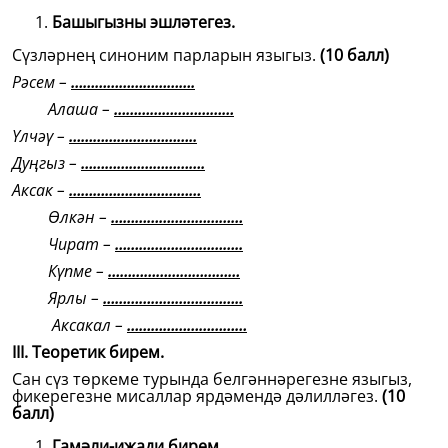
Башыгызны эшләтегез.
Сүзләрнең синоним парларын языгыз.
(10 балл)
Рәсем –
………………………….
Алаша –
…………………………
Үлчәү –
…………………………..
Дуңгыз –
………………………….
Аксак –
……………………………
Өлкән –
……………………………
Чират –
…………………………..
Күпме –
……………………………
Ярлы –
……………………………..
Аксакал –
…………………………
III. Теоретик бирем.
Сан сүз төркеме турында белгәннәрегезне языгыз,
фикерегезне мисаллар ярдәмендә дәлилләгез.
(10
балл)
Гамәли-иҗади бирем.