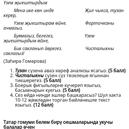
Үзем җыештырдым
Менә ике көн инде Җил чыкса, тузан
керер,
Үзем җыештырам өйне. Форточканы
ачмагыз.
Буямагыз, белегез, Үзем
җыештырдым өйне,
Бик сакланып йөрегез. Чисталыкны
саклагыз!
(Заһирә Гомәрова)
Тузан
сүзенә аваз-хәреф анализы ясагыз.
(5 балл)
Чисталыкны
сүзен сүз төзелеше ягыннан
тикшерегез.
(5 балл)
Боерык фигыльләрне күчереп языгыз,
басымнарын куегыз.
(5 балл)
Сез өйдә нинди эшләр башкарасыз? Шул хакта
10-12 җөмләдән торган бәйләнешле текст
языгыз.
(12 балл)
Татар гомуми белем бирү оешмаларында укучы
балалар өчен