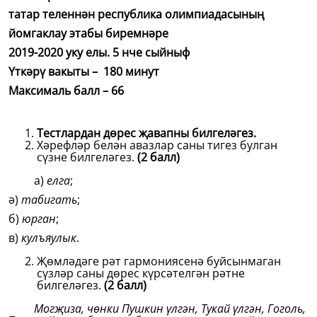
татар теленнән республика олимпиадасының
йомгаклау этабы биремнәре
2019-2020 уку елы. 5 нче сыйныф
Үткәрү вакыты – 180 минут
Максималь балл – 66
Тестлардан дөрес җавапны билгеләгез.
Хәрефләр белән авазлар саны тигез булган
сүзне билгеләгез.
(2 балл)
а)
елга
;
ә)
табигать
;
б)
юрган
;
в)
кулъяулык
.
Җөмләдәге рәт гармониясенә буйсынмаган
сүзләр саны дөрес күрсәтелгән рәтне
билгеләгез.
(2 балл)
Могҗиза, чөнки Пушкин үлгән, Тукай үлгән, Гоголь,