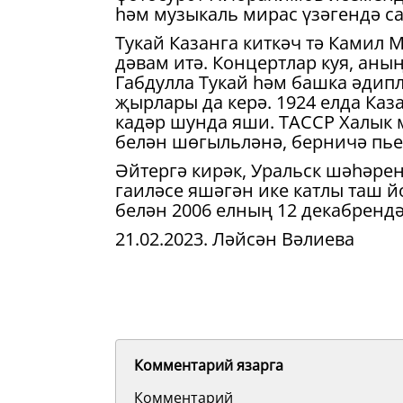
һәм музыкаль мирас үзәгендә са
Тукай Казанга киткәч тә Камил
дәвам итә. Концертлар куя, ан
Габдулла Тукай һәм башка әдип
җырлары да керә. 1924 елда Каз
кадәр шунда яши. ТАССР Халык 
белән шөгыльләнә, берничә пье
Әйтергә кирәк, Уральск шәһәре
гаиләсе яшәгән ике катлы таш й
белән 2006 елның 12 декабрендә
21.02.2023. Ләйсән Вәлиева
Комментарий язарга
Комментарий