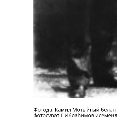
Фотода: Камил Мотыйгый белән Г
фотосурәт Г.Ибраһимов исеменд