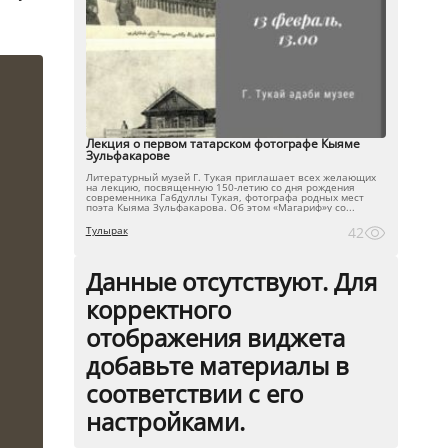
Лекция о первом татарском фотографе Кыяме
Зульфакарове
Литературный музей Г. Тукая приглашает всех желающих
на лекцию, посвященную 150-летию со дня рождения
современника Габдуллы Тукая, фотографа родных мест
поэта Кыяма Зульфакарова. Об этом «Магариф»у со...
Тулырак
42
Данные отсутствуют. Для
корректного
отображения виджета
добавьте материалы в
соответствии с его
настройками.