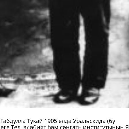
абдулла Тукай 1905 елда Уральскида (бу
әге Тел, әдәбият һәм сәнгать институтының 