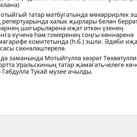
клана)
 Мотыйгый татар матбугатында мөхәррирлек э
ың репертуарында халык җырлары белән беррә
ләрнең шигырьләренә иҗат иткән үзенең
анга күченә һәм гомеренең соңгы көннәренә
мәгарифе комитетында (һ.б.) эшли. Әдәби иҗ
сасы сәхнәләштерелә.
ндә заманында Мотыйгулла хәзрәт Төхвәтулл
ортта Уральскиның татар җәмәгатьчелеге көч
 Габдулла Тукай музее ачылды.