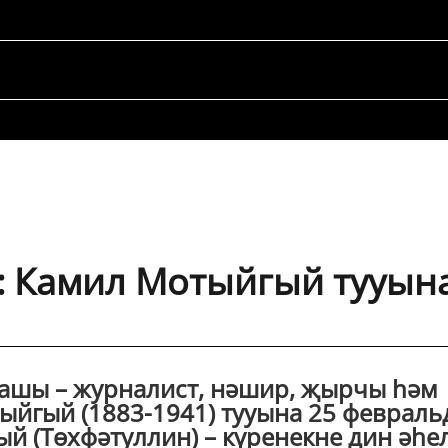
: Камил Мотыйгый тууын
ашы – журналист, нәшир, җырчы һәм
йгый (1883-1941) тууына 25 февраль
ый (Төхфәтуллин) – күренекне дин әһел