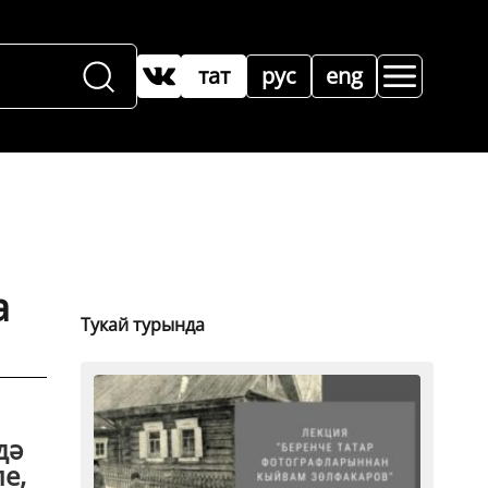
тат
рус
eng
а
Тукай турында
дә
е,