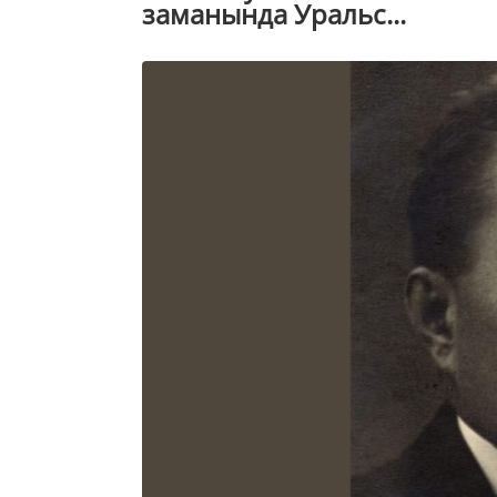
заманында Уральс...