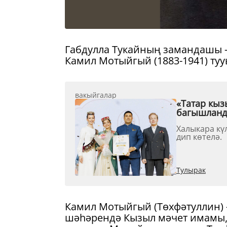
Габдулла Тукайның замандашы 
Камил Мотыйгый (1883-1941) тууы
вакыйгалар
«Татар кыз
багышлан
Халыкара кү
дип көтелә.
Тулырак
Камил Мотыйгый (Төхфәтуллин) –
шәһәрендә Кызыл мәчет имамы,