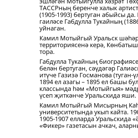
эшләгән Мотыйгулла хәзрәт Төхф
ТАССРның беренче халык артис
(1905-1993) бертуган абыйсы да
гаиләсе Габдулла Тукайның (18
уйнаган.
Камил Мотыйгый Уральск шәһәре
территориясенә керә, Көнбатыш
тора.
Габдулла Тукайның биографиясе
белән бертуган, сәүдәгәр Галиә
итүче Газизә Госманова (туган-ү
1894 ел азагы – 1895 ел башы бу
классында һәм «Мотыйгыя» мәд
үсеп җиткәнче Уральскида яши. 
Камил Мотыйгый Мисырның Каһ
университетында укып кайта. 19
1905-1907 елларда Уральскида «
«Фикер» газетасын ачкач, аларн