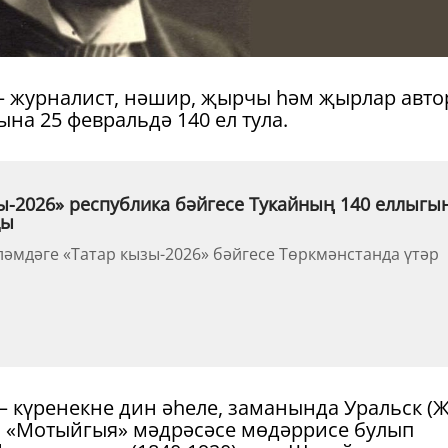
– журналист, нәшир, җырчы һәм җырлар авт
на 25 февральдә 140 ел тула.
ы-2026» республика бәйгесе Тукайның 140 еллыгы
ды
ләмдәге «Татар кызы-2026» бәйгесе Төркмәнстанда үтәр
 күренекне дин әһеле, заманында Уральск (Җ
 «Мотыйгыя» мәдрәсәсе мөдәррисе булып