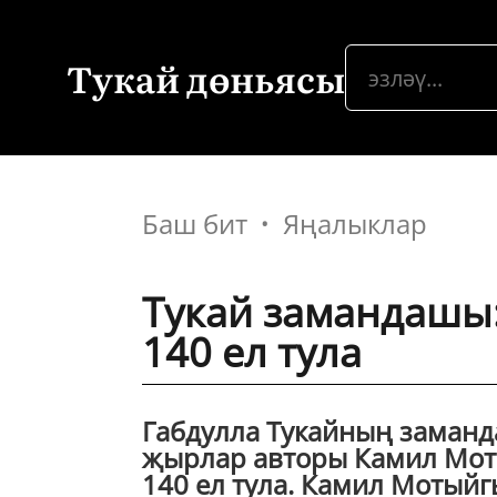
Тукай дөньясы
Баш бит
Яңалыклар
Тукай замандашы
140 ел тула
Габдулла Тукайның заманд
җырлар авторы Камил Моты
140 ел тула. Камил Мотыйг