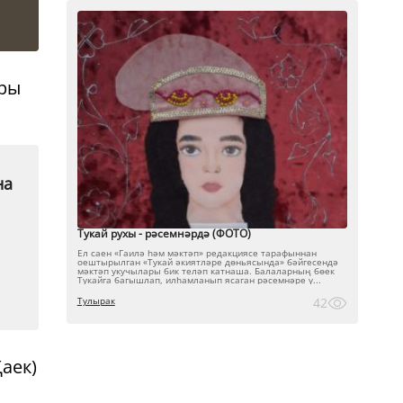
оры
на
Тукай рухы - рәсемнәрдә (ФОТО)
Ел саен «Гаилә һәм мәктәп» редакциясе тарафыннан
оештырылган «Тукай әкиятләре дөньясында» бәйгесендә
мәктәп укучылары бик теләп катнаша. Балаларның бөек
Тукайга багышлап, илһамланып ясаган рәсемнәре ү...
Тулырак
42
аек)