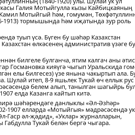
әтуллинның (1840-1920) улы. Шулай ук ул
ткасы Галия Мотыйгулла кызы Кайбицкаяның
. Камил Мотыйгый һәм, гомумән, Төхфәтуллин
86-1913) тормышында һәм иҗатында зур роль
ндә туып үсә. Бүген бу шәһәр Казахстан
 Казахстан өлкәсенең административ үзәге б
ннән билгеле булганча, ятим калгач аны әти
сгар Госмановка кияүгә чыгып Уральскида гом
лгән елы билгесез) үзе янына чакыртып ала. Б
ла. Шулай итеп, 8-9 яшьлек Тукай өч еллык рус
рәсәсендә белем алып, танылган шагыйрь бу
1907 елда Казанга кайтып китә.
ирә шәһәрендәге данлыклы «Әл-Әзһәр»
02-1907 елларда «Мотыйгыя» мәдрәсәсендә ук
Әл-Гаср әл-җәдид», «Уклар» журналларын,
ы Габдулла Тукай белән бергә чыгара.