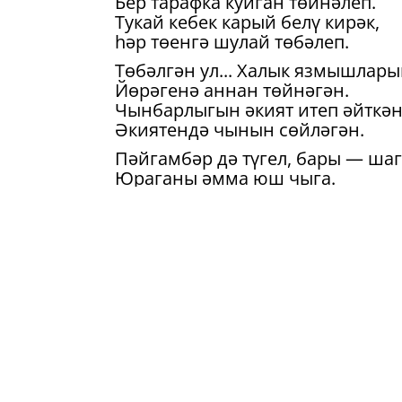
Бер тарафка куйган төйнәлеп.
Тукай кебек карый белү кирәк,
һәр төенгә шулай төбәлеп.
Төбәлгән ул... Халык язмышлар
Йөрәгенә аннан төйнәгән.
Чынбарлыгын әкият итеп әйткән
Әкиятендә чынын сөйләгән.
Пәйгамбәр дә түгел, бары — ша
Юраганы әмма юш чыга.
Шүрәлене бер очрату кирәк
Өнсез, телсез калган юлчыга.
Ә юлчыны шул бер сорау борчы
Тереклеккә тере су кайда?
Мең яшәгән картка килгән кебек
Киләчәкләр әле Тукайга...