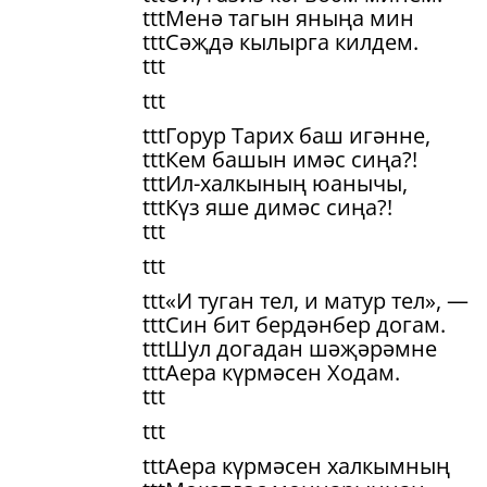
tttМенә тагын яныңа мин
tttСәҗдә кылырга килдем.
ttt
ttt
tttГорур Тарих баш игәнне,
tttКем башын имәс сиңа?!
tttИл-халкының юанычы,
tttКүз яше димәс сиңа?!
ttt
ttt
ttt«И туган тел, и матур тел», —
tttСин бит бердәнбер догам.
tttШул догадан шәҗәрәмне
tttАера күрмәсен Ходам.
ttt
ttt
tttАера күрмәсен халкымның