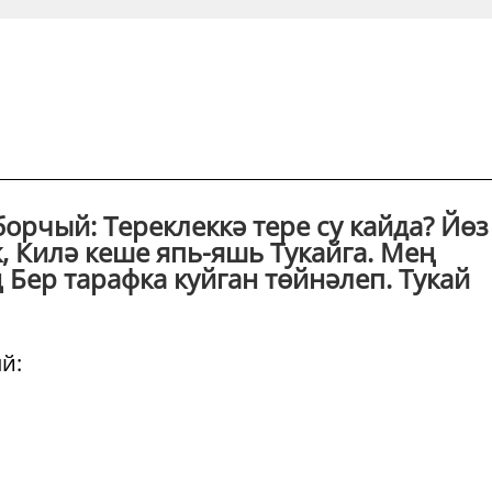
орчый: Тереклеккә тере су кайда? Йөз
к, Килә кеше япь-яшь Тукайга. Мең
Бер тарафка куйган төйнәлеп. Тукай
й: