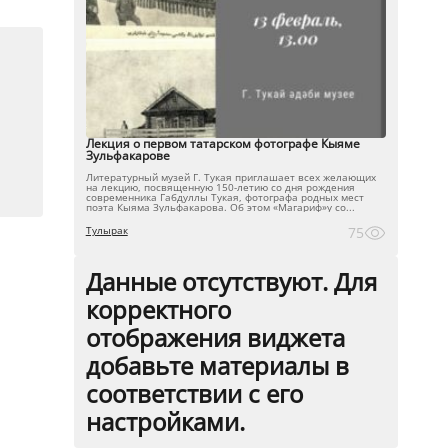
Лекция о первом татарском фотографе Кыяме
Зульфакарове
Литературный музей Г. Тукая приглашает всех желающих
на лекцию, посвященную 150-летию со дня рождения
современника Габдуллы Тукая, фотографа родных мест
поэта Кыяма Зульфакарова. Об этом «Магариф»у со...
Тулырак
75
Данные отсутствуют. Для
корректного
отображения виджета
добавьте материалы в
соответствии с его
настройками.