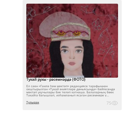
Тукай рухы - рәсемнәрдә (ФОТО)
Ел саен «Гаилә һәм мәктәп» редакциясе тарафыннан
оештырылган «Тукай әкиятләре дөньясында» бәйгесендә
мәктәп укучылары бик теләп катнаша. Балаларның бөек
Тукайга багышлап, илһамланып ясаган рәсемнәре ү...
Тулырак
75