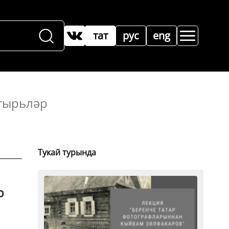
тат
рус
eng
гырьләр
Тукай турында
р