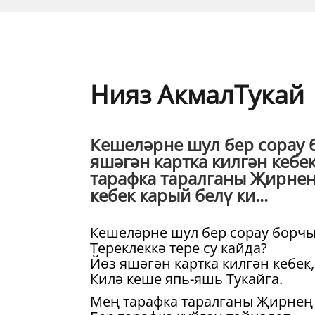
Нияз АкмалТукай
Кешеләрне шул бер сорау б
яшәгән картка килгән кебе
тарафка таралганы Җирнең 
кебек карый белү ки...
Кешеләрне шул бер сорау борчы
Тереклеккә тере су кайда?
Йөз яшәгән картка килгән кебек,
Килә кеше япь-яшь Тукайга.
Мең тарафка таралганы Җирнең