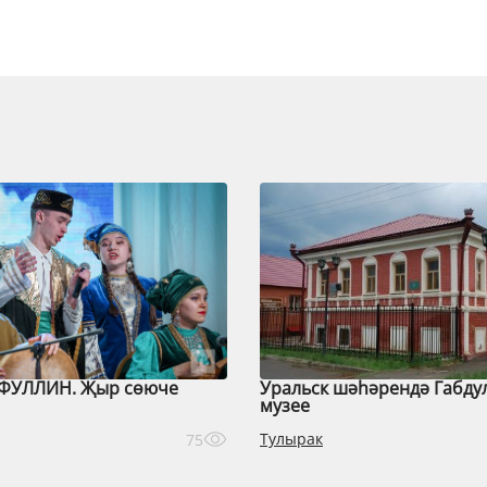
ФУЛЛИН. Җыр сөюче
Уральск шәһәрендә Габду
музее
Тулырак
75