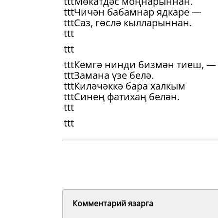
tttМөкатдәс моңнарыннан.
tttЧичән бабамнар ядкаре —
tttСаз, гөслә кылларыннан.
ttt
ttt
tttКемгә нинди бизмән тиеш, —
tttЗамана үзе белә.
tttКиләчәккә бара халкым
tttСинең фатихаң белән.
ttt
ttt
Комментарий язарга