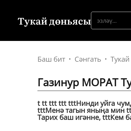
Тукай дөньясы
Баш бит
Сәнгать
Тукай
Газинур МОРАТ Т
t tt ttt ttt tttНинди уйга ч
tttМенә тагын яныңа мин tt
Тарих баш игәнне, tttКем б