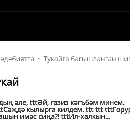
 әдәбиятта
Тукайга багышланган ши
укай
умдың әле, tttӘй, газиз кәгъбәм минем.
tСәҗдә кылырга килдем. ttt ttt tttГору
ашын имәс сиңа?! tttИл-халкын...