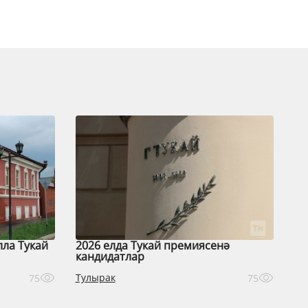
лла Тукай
2026 елда Тукай премиясенә
кандидатлар
Тулырак
75
75