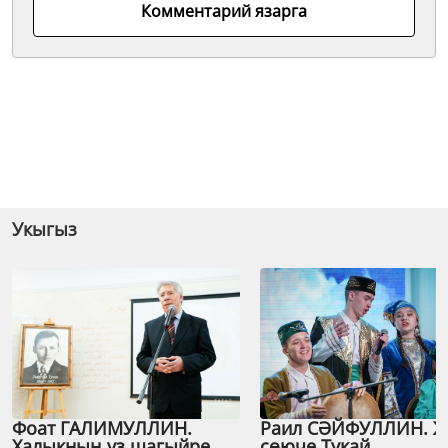
Комментарий язарга
Укыгыз
Фоат ГАЛИМУЛЛИН.
Раил СӘЙФУЛЛИН. 
Халыкның үз шагыйре
сөюче Тукай