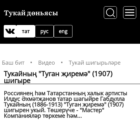
Тукай дөньясы
тат
рус
eng
Баш бит
Видео
Тукай шигырьләре
Тукайның "Туган җиремә" (1907)
шигыре
Россиянең һәм Татарстанның халык артисты
Илдус Әхмәтҗанов татар шагыйре Габдулла
Тукайның (1886-1913) "Туган җиремә" (1907)
шигырен укый. Төшерүче - "Мастер"
Компанияләр төркеме һәм...