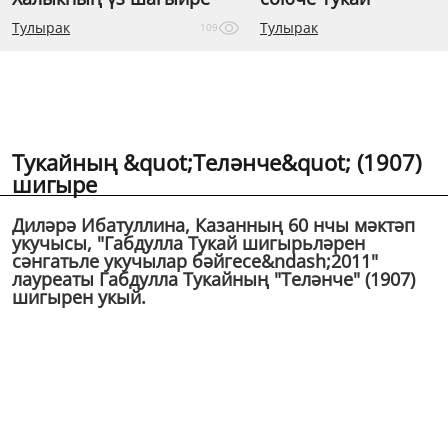
Тулырак
Тулырак
109
Тукайның &quot;Теләнче&quot; (1907)
шигыре
Диләрә Ибатуллина, Казанның 60 нчы мәктәп
укучысы, "Габдулла Тукай шигырьләрен
сәнгатьле укучылар бәйгесе&ndash;2011"
лауреаты Габдулла Тукайның "Теләнче" (1907)
шигырен укый.