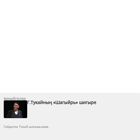
вакыйгалар
Г.Тукайның «Шагыйрь» шигыре
Габдулла Тукай шигырьләре.