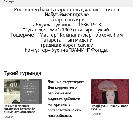
Тулырак
Россиянең һәм Татарстанның халык артисты
Илдус Әхмәтҗанов
татар шагыйре
Габдулла Тукайның (1886-1913)
"Туган җиремә" (1907) шигырен укый.
Төшерүче - "Мастер" Компанияләр төркеме һәм
Татарстанның мәдәни
традицияләрен саклау
һәм үстерү буенча "ВАМИН" Фонды.
Тукай турында
Данные отсутствуют.
Для корректного
отображения
виджета добавьте
материалы в
Лекция о первом
Тукай рухы - рәсемнәрдә
татарском фотографе
(ФОТО)
соответствии с его
Кыяме Зульфакарове
Тулырак
настройками.
Тулырак