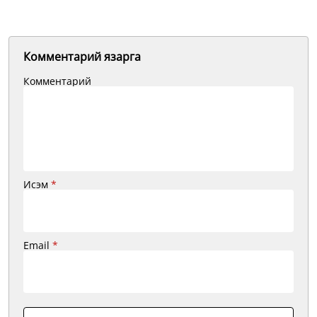
Комментарий язарга
Комментарий
Исэм
*
Email
*