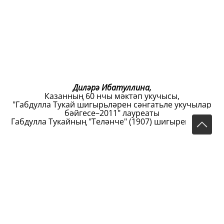
Диләрә Ибатуллина,
Казанның 60 нчы мәктәп укучысы,
"Габдулла Тукай шигырьләрен сәнгатьле укучылар
бәйгесе–2011" лауреаты
Габдулла Тукайның "Теләнче" (1907) шигырен укый.
Тукайның &quot;Өзелгән өмид&quot;
(1910) шигыре