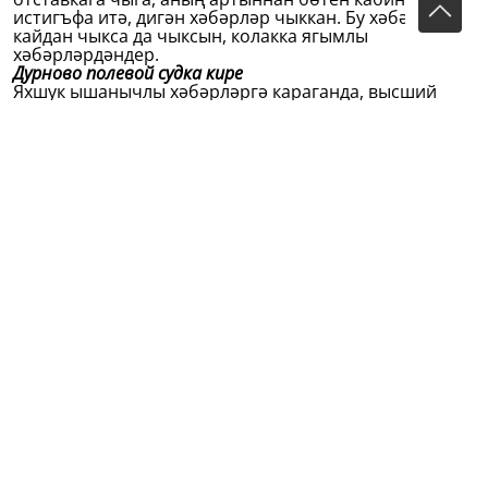
истигъфа итә, дигән хәбәрләр чыккан. Бу хәбәр
кайдан чыкса да чыксын, колакка ягымлы
хәбәрләрдәндер.
Дурново полевой судка кире
Яхшук ышанычлы хәбәрләргә караганда, высший
правительственный сәфир* членнарының бу соңгы
җыелышларында Дурново полевой судларга кирерәк
сөйләгән, ди, ягъни полевой суд булмасын дигән, ди.
Жандарма вә хулиганнар иттифакы
Александровск шәһәрендәге хулиганнар, моңгарча
инсаниятсезлеге берлән шөһрәт казанган ротмистр
Богдановский вә аның кул астындагы җандармалар
берлән бер сүзгә килеп, иттифакъ итешкәннәр. Әгәр
бер-бер хөррият тарафдарлары тарафыннан бер
начальник үтерелсә, хулиганнар: «Шәһәрдәге
тынычлык иясе булган халыкларны үтереп, шәһәрне
кан берлән жуамыз»,— дип лаф оралар икән.
Военно-полевой суд
Һәр көн, һәр сәгать диярлек һәр шәһәрдә һәр
губернаторга военно-полевой суд кулланырга
фәрманнар килә. Революция исә аңгар карамый,
керосин сибелгән пожар төсле, һаман куәтләнә,
һаман көчләнә.
Партияләр
Партияләр арасында бичара «17 нче октябрь»
партиясе зәгыйфьләнә башлады. Бу партиядән