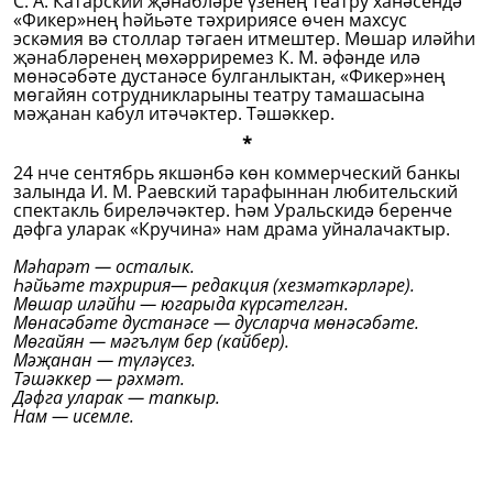
С. А. Катарский җәнабләре үзенең театру ханәсендә
«Фикер»нең һәйьәте тәхририясе өчен махсус
эскәмия вә столлар тәгаен итмештер. Мөшар иләйһи
җәнабләренең мөхәрриремез К. М. әфәнде илә
мөнәсәбәте дустанәсе булганлыктан, «Фикер»нең
мөгайян сотрудникларыны театру тамашасына
мәҗанан кабул итәчәктер. Тәшәккер.
*
24 нче сентябрь якшәнбә көн коммерческий банкы
залында И. М. Раевский тарафыннан любительский
спектакль биреләчәктер. Һәм Уральскидә беренче
дәфга уларак «Кручина» нам драма уйналачактыр.
Мәһарәт — осталык.
Һәйьәте тәхририя— редакция (хезмәткәрләре).
Мөшар иләйһи — югарыда күрсәтелгән.
Мөнасәбәте дустанәсе — дусларча мөнәсәбәте.
Мөгайян — мәгълүм бер (кайбер).
Мәҗанан — түләүсез.
Тәшәккер — рәхмәт.
Дәфга уларак — тапкыр.
Нам — исемле.