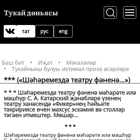
Тукай дөньясы
тат
рус
eng
Баш бит
Иҗат
Мәкаләләр
Тукайныкы булуы ихтимал проза әсәрләре
*** («Шәһәремездә театру фәненә...»)
* * * Шәһәремездә театру фәненә мәһарәте илә
мәшһүр С. А. Катарский җәнабләре үзенең
театру ханәсендә «Фикер»нең һәйьәте
тәхририясе өчен махсус эскәмия вә столлар
тәгаен итмештер. Мөшар...
* * *
Шәһәремездә театру фәненә мәһарәте илә мәшһүр