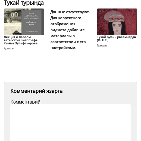
Тукай турында
Данные отсутствуют.
Для корректного
отображения
виджета добавьте
материалы в
Лекция о первом
Тукай рухы - рәсемнәрдә
татарском фотографе
(ФОТО)
соответствии с его
Кыяме Зульфакарове
Тулырак
настройками.
Тулырак
Комментарий язарга
Комментарий