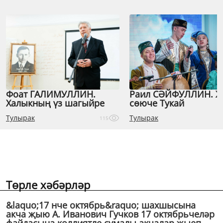
Фоат ГАЛИМУЛЛИН.
Раил СӘЙФУЛЛИН. 
Халыкның үз шагыйре
сөюче Тукай
Тулырак
Тулырак
115
Төрле хәбәрләр
&laquo;17 нче октябрь&raquo; шахшысына
акча җыю А. Иванович Гучков 17 октябрьчеләр