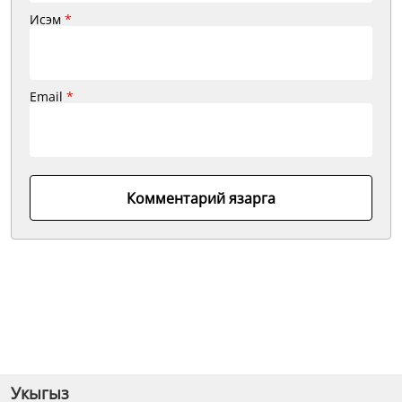
Исэм
*
Email
*
Комментарий язарга
Укыгыз