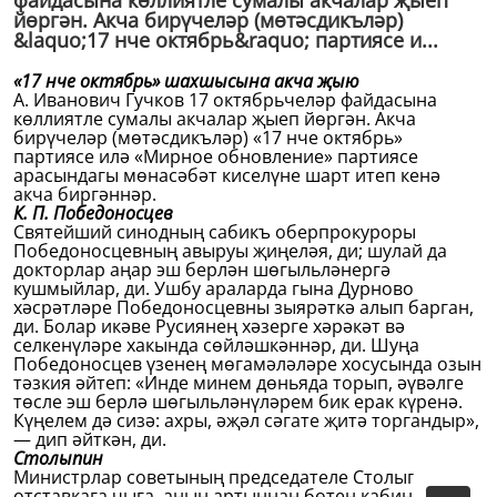
файдасына көллиятле сумалы акчалар җыеп
йөргән. Акча бирүчеләр (мөтәсдикъләр)
&laquo;17 нче октябрь&raquo; партиясе и...
«17 нче октябрь» шахшысына акча җыю
А. Иванович Гучков 17 октябрьчеләр файдасына
көллиятле сумалы акчалар җыеп йөргән. Акча
бирүчеләр (мөтәсдикъләр) «17 нче октябрь»
партиясе илә «Мирное обновление» партиясе
арасындагы мөнасәбәт киселүне шарт итеп кенә
акча биргәннәр.
К. П. Победоносцев
Святейший синодның сабикъ оберпрокуроры
Победоносцевның авыруы җиңеләя, ди; шулай да
докторлар аңар эш берлән шөгыльләнергә
кушмыйлар, ди. Ушбу араларда гына Дурново
хәсрәтләре Победоносцевны зыярәткә алып барган,
ди. Болар икәве Русиянең хәзерге хәрәкәт вә
селкенүләре хакында сөйләшкәннәр, ди. Шуңа
Победоносцев үзенең мөгамәләләре хосусында озын
тәзкия әйтеп: «Инде минем дөньяда торып, әүвәлге
төсле эш берлә шөгыльләнүләрем бик ерак күренә.
Күңелем дә сизә: ахры, әҗәл сәгате җитә торгандыр»,
— дип әйткән, ди.
Столыпин
Министрлар советының председателе Столыпин
отставкага чыга, аның артыннан бөтен кабинет