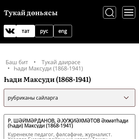
Тукай дөньясы
тат
рус
eng
Баш бит
Тукай даирәсе
Һади Максуди (1868-1941)
Һади Максуди (1868-1941)
рубриканы сайларга
Р. ШӘЙМӘРДАНОВ, Ә.ХУҖИӘХМӘТОВ Әхмәтһади
(Һади) Максуди (1868-1941)
Күренекле педагог, фәлсәфәче, журналист.