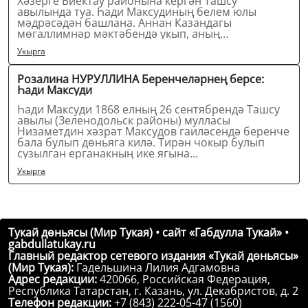
Хәзерге Биектау районына кергән Ташсу
авылында туа. Һади Максудиның белем юлы
мәдрәсәдән башлана. Аннан Казандагы
мөгаллимнәр мәктәбендә укып, аның
дипломына...
Укырга
Розалина НУРУЛЛИНА Беренчеләрнең берсе:
Һади Максуди
Һади Максуди 1868 елның 26 сентябрендә Ташсу
авылы (Зеленодольск районы) мулласы
Низаметдин хәзрәт Максудов гаиләсендә беренче
бала булып дөньяга килә. Тирән чокыр булып
сузылган ерганакның ике ягына...
Укырга
Тукай дөньясы (Мир Тукая) • сайт «Габдулла Тукай» •
gabdullatukay.ru
Главный редактор сетевого издания «Тукай дөньясы»
(Мир Тукая):
Гадельшина Лилия Адгамовна
Адрес редакции:
420066, Российская Федерация,
Республика Татарстан, г. Казань, ул. Декабристов, д. 2
Телефон редакции:
+7 (843) 222-05-47 (1560)