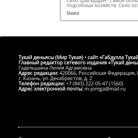
Село Шыгырдан - самое больш
подсобных хозяйств. Село ос
Укырга
Тукай дөньясы (Мир Тукая) • сайт «Габдулла Тукай
Главный редактор сетевого издания «Тукай дөнья
Гадельшина Лилия Адгамовна
Адрес редакции:
420066, Российская Федерация, 
г. Казань, ул. Декабристов, д. 2
Телефон редакции:
+7 (843) 222-05-47 (1560)
Адрес электронной почты:
m-jomga@mail.ru