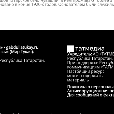
ое татарское село Чувашии, в нем проживают более 5 т
новано в конце 1920-х годов. Основателем были служилые
» • gabdullatukay.ru
сы» (Мир Тукая):
Учредитель:
АО «ТАТМЕ
Республика Татарстан, г
Республика Татарстан,
При поддержке Республ
коммуникациям «ТАТМ
Настоящий ресурс
может содержать
материалы:
Политика о персональ
Антикоррупционная п
Для сообщений о факт