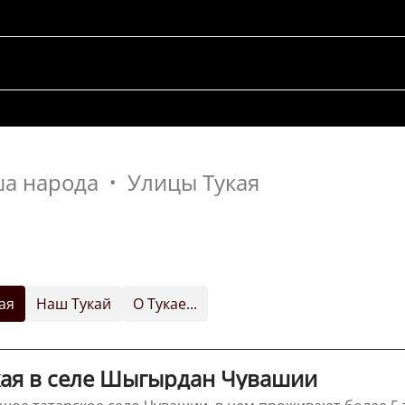
ша народа
Улицы Тукая
ая
Наш Тукай
О Тукае...
кая в селе Шыгырдан Чувашии