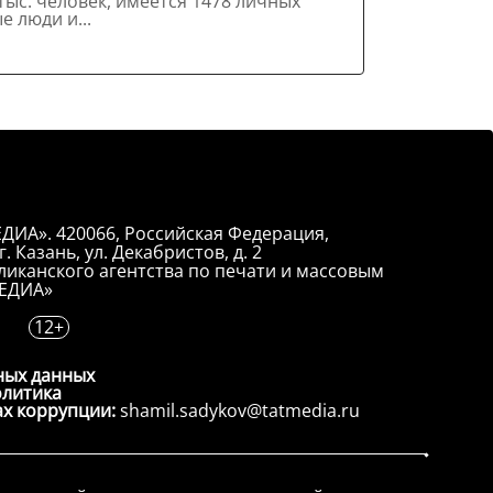
ыс. человек, имеется 1478 личных
 люди и...
ДИА». 420066, Российская Федерация,
. Казань, ул. Декабристов, д. 2
иканского агентства по печати и массовым
ЕДИА»
12+
ных данных
олитика
ах коррупции:
shamil.sadykov@tatmedia.ru