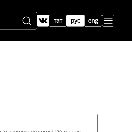
тат
рус
eng