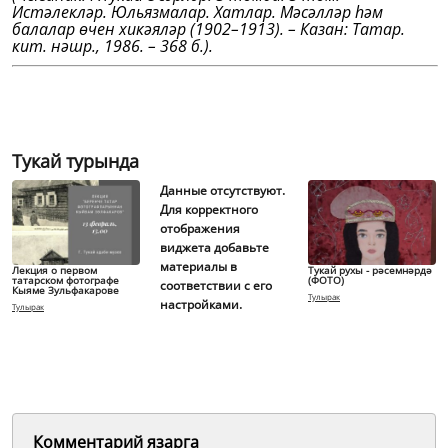
Истәлекләр. Юльязмалар. Хатлар. Мәсәлләр һәм
балалар өчен хикәяләр (1902–1913). – Казан: Татар.
кит. нәшр., 1986. – 368 б.).
Тукай турында
Данные отсутствуют.
Для корректного
отображения
виджета добавьте
материалы в
Лекция о первом
Тукай рухы - рәсемнәрдә
татарском фотографе
(ФОТО)
соответствии с его
Кыяме Зульфакарове
Тулырак
настройками.
Тулырак
Комментарий язарга