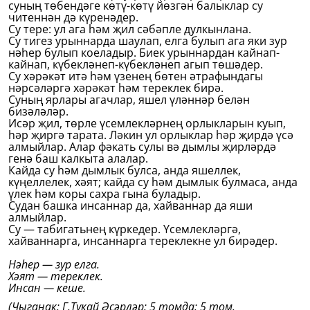
суның төбендәге көтү-көтү йөзгән балыклар су
читеннән дә күренәдер.
Су тере: ул ага һәм җил сәбәпле дулкынлана.
Су тигез урыннарда шаулап, елга булып ага яки зур
нәһер булып коеладыр. Биек урыннардан кайнап-
кайнап, күбекләнеп-күбекләнеп агып төшәдер.
Су хәрәкәт итә һәм үзенең бөтен әтрафындагы
нәрсәләргә хәрәкәт һәм тереклек бирә.
Суның ярлары агачлар, яшел үләннәр белән
бизәләләр.
Исәр җил, төрле үсемлекләрнең орлыкларын куып,
һәр җиргә тарата. Ләкин ул орлыклар һәр җирдә үсә
алмыйлар. Алар фәкать сулы вә дымлы җирләрдә
генә баш калкыта алалар.
Кайда су һәм дымлык булса, анда яшеллек,
күңеллелек, хәят; кайда су һәм дымлык булмаса, анда
үлек һәм коры сахра гына буладыр.
Судан башка инсаннар да, хайваннар да яши
алмыйлар.
Су — табигатьнең күркедер. Үсемлекләргә,
хайваннарга, инсаннарга тереклекне ул бирәдер.
Нәһер — зур елга.
Хәят — тереклек.
Инсан — кеше.
(Чыганак: Г.Тукай Әсәрләр: 5 томда: 5 том.