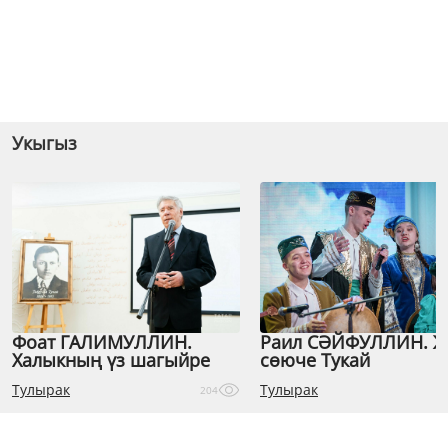
Укыгыз
Фоат ГАЛИМУЛЛИН.
Раил СӘЙФУЛЛИН. 
Халыкның үз шагыйре
сөюче Тукай
Тулырак
Тулырак
204