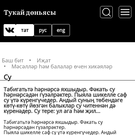
Тукай дөньясы
тат
рус
eng
Баш бит
Иҗат
Мәсәлләр һәм балалар өчен хикәяләр
Су
Табигатьтә һәрнәрсә яхшыдыр. Фәкать су
һәрнәрсәдән гүзәлрәктер. Пыяла шикелле саф
су үтә күренгүчедер. Андый суның төбендәге
көтү-көтү йөзгән балыклар су читеннән дә
күренәдер. Су тере: ул ага һәм җил...
Табигатьтә һәрнәрсә яхшыдыр. Фәкать су
һәрнәрсәдән гүзәлрәктер.
Пыяла шикелле саф су үтә күренгүчедер. Андый