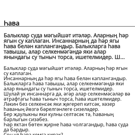
Һава
Балыклар суда мәгыйшәт итәләр. Аларның һәр
ягын су каплаган. Инсаннарның да һәр ягы
һава белән каплангандыр. Балыкларга һава
тавышы, алар селкенмәгәндә яки алар
янындагы су тыныч торса, ишетелмидер. Ш...
Балыклар суда мәгыйшәт итәләр. Аларның һәр ягын
су каплаган.
Инсаннарның да һәр ягы һава белән каплангандыр.
Балыкларга һава тавышы, алар селкенмәгәндә яки
алар янындагы су тыныч торса, ишетелмидер.
Шулай ук инсаннарга да, әгәр алар селкенмәсәләр вә
әтрафтагы һава тыныч торса, һава ишетелмидер.
Ләкин без селкенсәк яки җөгереп китсәк, хәзер
һаваның йөзгә бәрелгәнлеге сизеләдер.
Бер җаулыкны яки кулны селтәсәк тә, һаваның
барлыгын сизәбез.
Һәр яктан бөтен җирне һава чолгагандыр, һава суда
да бардыр.
Соң ул һава кемгә кирәк?