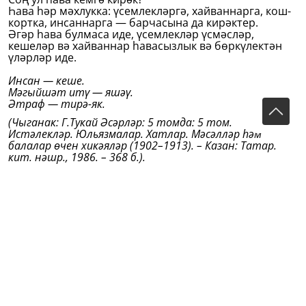
Һава һәр мәхлукка: үсемлекләргә, хайваннарга, кош-
кортка, инсаннарга — барчасына да кирәктер.
Әгәр һава булмаса иде, үсемлекләр үсмәсләр,
кешеләр вә хайваннар һавасызлык вә бөркүлектән
үләрләр иде.
Инсан — кеше.
Мәгыйшәт итү — яшәү.
Әтраф — тирә-як.
(Чыганак: Г.Тукай Әсәрләр: 5 томда: 5 том.
Истәлекләр. Юльязмалар. Хатлар. Мәсәлләр һәм
балалар өчен хикәяләр (1902–1913). – Казан: Татар.
кит. нәшр., 1986. – 368 б.).