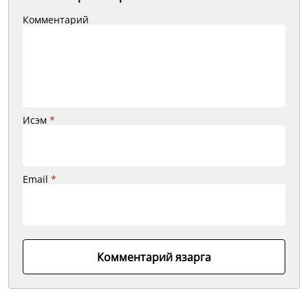
Комментарий
Исэм
*
Email
*
Комментарий язарга