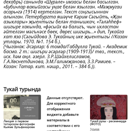
декабрь) санында «Шүрәле» имзасы белән басылган.
«Буби»лар вакыйгасы уңае белән язылган. «Мәҗмугаи
асарь»гә (1914) кертелгән. Текст соңгысыннан
алынган. Петербургта яшәүче Кәрим Сәгыйть, «Җан
азыклары» җыентыгы белән танышкач, «Тәләһһеф»
шигыре хакында, «фәсыйх вә балигъ, чын ихластан
әйтелгән мәгънәсе бөек, дөрес шигырь...» дип, Тукайга
хат яза (Сәгыйдова Э. Тукайның ике җыентыгы //Казан
утлары. 1970. №1. 154 б.).
(Чыганак: Әсәрләр: 6 томда/Габдулла Тукай. – Академик
басма. 2 т.: шигъри әсәрләр (1909-1913)/ төз., текст.,
иск. һәм аңл. әзерл. З.Р.Шәйхелисламов,
Г.А.Хөснетдинова, Э.М.Галимҗанова, З.З.Рәмиев. –
Казан: Татар. кит. нәшр., 2011. – 384 б.)).
Тукай турында
Данные отсутствуют.
Для корректного
отображения
виджета добавьте
материалы в
Лекция о первом
Тукай рухы - рәсемнәрдә
татарском фотографе
(ФОТО)
соответствии с его
Кыяме Зульфакарове
Тулырак