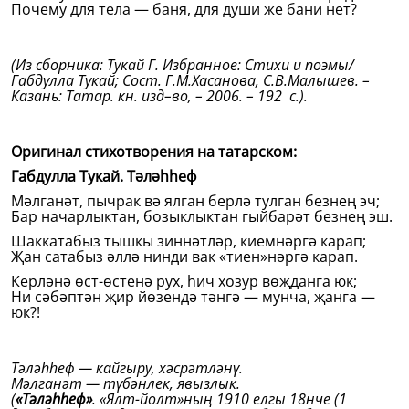
Почему для тела — баня, для души же бани нет?
(Из сборника: Тукай Г. Избранное: Стихи и поэмы/
Габдулла Тукай; Сост. Г.М.Хасанова, С.В.Малышев. –
Казань: Татар. кн. изд–во, – 2006. – 192 с.).
Оригинал стихотворения на татарском:
Габдулла Тукай.
Тәләһһеф
Мәлганәт, пычрак вә ялган берлә тулган безнең эч;
Бар начарлыктан, бозыклыктан гыйбарәт безнең эш.
Шаккатабыз тышкы зиннәтләр, киемнәргә карап;
Җан сатабыз әллә нинди вак «тиен»нәргә карап.
Керләнә өст-өстенә рух, һич хозур вөҗданга юк;
Ни сәбәптән җир йөзендә тәнгә — мунча, җанга —
юк?!
Тәләһһеф — кайгыру, хәсрәтләнү.
Мәлганәт — түбәнлек, явызлык.
(
«Тәләһһеф»
. «Ялт-йолт»ның 1910 елгы 18нче (1