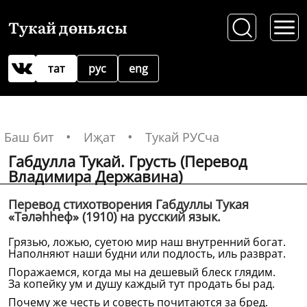
Тукай дөньясы
тат
рус
eng
Баш бит
Иҗат
Тукай РУСча
Габдулла Тукай. Грусть (Перевод
Владимира Державина)
Перевод стихотворения Габдуллы Тукая
«Тәләһһеф» (1910) на русский язык.
Грязью, ложью, суетою мир наш внутренний богат.
Наполняют наши будни или подлость, иль разврат.
Поражаемся, когда мы на дешевый блеск глядим.
За копейку ум и душу каждый тут продать бы рад.
Почему же честь и совесть почитаются за бред.