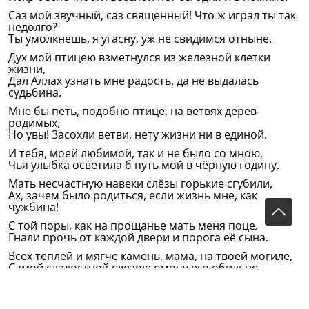
Саз мой звучный, саз священный! Что ж играл ты так
недолго?
Ты умолкнешь, я угасну, уж не свидимся отныне.
Дух мой птицею взметнулся из железной клетки
жизни,
Дал Аллах узнать мне радость, да не выдалась
судьбина.
Мне бы петь, подобно птице, на ветвях дерев
родимых,
Но увы! Засохли ветви, нету жизни ни в единой.
И тебя, моей любимой, так и не было со мною,
Чья улыбка осветила б путь мой в чёрную годину.
Мать несчастную навеки слёзы горькие сгубили,
Ах, зачем было родиться, если жизнь мне, как
чужбина!
С той поры, как на прощанье мать меня поцеловала,
Гнали прочь от каждой двери и порога её сына.
Всех теплей и мягче камень, мама, на твоей могиле,
Самой сладостной слезою омочу его обильно.