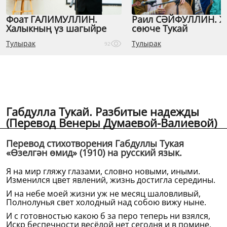
Фоат ГАЛИМУЛЛИН.
Раил СӘЙФУЛЛИН. 
Халыкның үз шагыйре
сөюче Тукай
Тулырак
Тулырак
92
Габдулла Тукай. Разбитые надежды
(Перевод Венеры Думаевой-Валиевой)
Перевод стихотворения Габдуллы Тукая
«Өзелгән өмид» (1910) на русский язык.
Я на мир гляжу глазами, словно новыми, иными.
Изменился цвет явлений, жизнь достигла середины.
И на небе моей жизни уж не месяц шаловливый,
Полнолунья свет холодный над собою вижу ныне.
И с готовностью какою б за перо теперь ни взялся,
Искр беспечности весёлой нет сегодня и в помине.