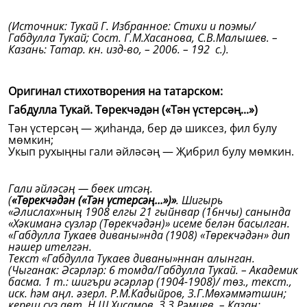
(Источник: Тукай Г. Избранное: Стихи и поэмы/
Габдулла Тукай; Сост. Г.М.Хасанова, С.В.Малышев. –
Казань: Татар. кн. изд-во, – 2006. – 192 с.).
Оригинал стихотворения на татарском:
Габдулла Тукай. Төрекчәдән («Тән үстерсәң...»)
Тән үстерсәң — җиһанда, бер дә шиксез, фил булу
мөмкин;
Укып рухыңны гали әйләсәң — Җибрил булу мөмкин.
Гали әйләсәң — бөек итсәң.
(
«Төрекчәдән («Тән үстерсәң...»)»
. Шигырь
«Әлислах»ның 1908 елгы 21 гыйнвар (16нчы) санында
«Хәкиманә сүзләр (Төрекчәдән)» исеме белән басылган.
«Габдулла Тукаев диваны»нда (1908) «Төрекчәдән» дип
нәшер ителгән.
Текст «Габдулла Тукаев диваны»ннан алынган.
(Чыганак: Әсәрләр: 6 томда/Габдулла Тукай. – Академик
басма. 1 т.: шигъри әсәрләр (1904-1908)/ төз., текст.,
иск. һәм аңл. әзерл. Р.М.Кадыйров, З.Г.Мөхәммәтшин;
кереш сүз авт. Н.Ш.Хисамов, З.З.Рәмиев. – Казан: