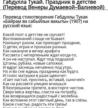
Габдулла Тукай. Праздник в детстве
(Перевод Венеры Думаевой–Валиевой)
Перевод стихотворения Габдуллы Тукая
«Бәйрәм вә сабыйлык вакыты» (1907) на
русский язык:
Какой поэт о детстве не скучает!
Воспоминаний слаще не бывает.
Нахлынут разом, как приходит праздник,
О детях, играх и проказах разных.
Как накануне в вечер арафата
Рассвета с нетерпеньем ждал когда-то,
А он не наступал. Ждут под подушкой
Штаны, рубаха, новые сапожки.
И вдруг заснешь нечаянно под утро,
Но и во сне ждешь праздника как будто.
И голос матушки в ушах щекочет:
«Гаит настал, проснись, вставай, сыночек!»
Как на рассвете улицею мчишься
В безгрешном трепете, в восторге чистом.
Сверх мяса жертвы, сласти на потребу,
Как возвращался радостный с молебна.
Как вспомню этот светлый день, так в слёзы.
Какое счастье, радость эти грёзы!