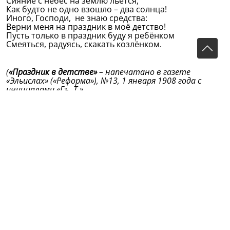
Сияние с небес на землю льётся,
Как будто не одно взошло – два солнца!
Иного, Господи, не знаю средства:
Верни меня на праздник в моё детство!
Пусть только в праздник буду я ребёнком
Смеяться, радуясь, скакать козлёнком.
(
«Праздник в детстве»
– напечатано в газете
«Эльислах» («Реформа»), №13, 1 января 1908 года с
инициалами «Гъ. Т.».
(Источник: Избранное/Габдулла Тукай; Перевод с
татарского В.С.Думаевой-Валиевой. — Казань:
Магариф, 2006. — 239 с.)).
Оригинал стихотворения на татарском:
Габдулла Тукай. Бәйрәм вә сабыйлык вакыты
Сабый вактын сагынмакта һәр шагыйрь дә,
Ачы-тәмле хыялдыр бу һәр шагыйрьгә;
Бәйрәм җитсә, минем дә исемә төшә:
Уйнамакчы булам сыйбъян берлән бергә.
Төшә искә гарәфә кич яткан чагым,
Уйлап: «Кайчан таң?» — дип, ул атмаган таңым;