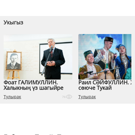
Укыгыз
Фоат ГАЛИМУЛЛИН.
Раил СӘЙФУЛЛИН. 
Халыкның үз шагыйре
сөюче Тукай
Тулырак
Тулырак
76