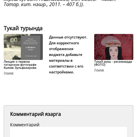
Татар. кит. нәшр., 2011. – 407 б.)).
Тукай турында
Данные отсутствуют.
Для корректного
отображения
виджета добавьте
материалы в
Лекция о первом
Тукай рухы - рәсемнәрдә
татарском фотографе
(ФОТО)
соответствии с его
Кыяме Зульфакарове
Тулырак
настройками.
Тулырак
Комментарий язарга
Комментарий