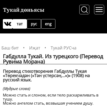
Тукай дөньясы
тат
рус
eng
Баш бит
Иҗат
Тукай РУСча
Габдулла Тукай. Из турецкого (Перевод
Рувима Морана)
Перевод стихотворения Габдуллы Тукая
«Төрекчәдән («Тән үстерсәң...»)» (1908) на
русский язык.
(Мудрые слова)
Можно стать и слоном, если тело раскармливать в
тушу.
Можно ангелом стать, возвышая учением душу.