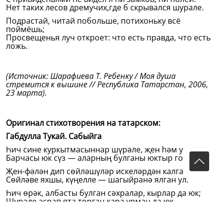
Нет таких лесов дремучих,где б скрывался шурале.
Подрастай, читай побольше, потихоньку всё
поймёшь;
Просвещенья луч откроет: что есть правда, что есть
ложь.
(Источник: Шарафиева Т. Ребенку / Моя душа
стремится к вышине // Республика Татарстан, 2006,
23 марта).
Оригинал стихотворения на татарском:
Габдулла Тукай. Сабыйга
Һич сине куркытмасыннар шүрәле, җен һәм убыр;
Барчасы юк сүз — аларның булганы юктыр гомер.
Җен-фәлән дип сөйләшүләр искеләрдән калган ул;
Сөйләве яхшы, күңелле — шагыйранә ялган ул.
Һич өрәк, албасты булган сәхралар, кырлар да юк;
Шүрәле асрап ята торган кара урман да юк.
Син әле үс һәм укы күп, шунда аңларсың барын;