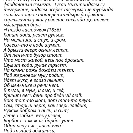
файдаланып язылган. Тукай Никитиндагы су
тегермәне, андагы исерек тегермәнче турында
сөйләгәннәрне төшереп калдыра да фәкать
карлыгачның яшәү рәвеше хакында җентекле
мәгълүмат бирә.
«Гнездо ласточки» (1856)
Кипит вода, ревет ручьем,
На мельнице и стук, и гром,
Колеса–то в воде шумят,
А брызги вверх огнем летят,
От пены-то бугор стоит,
Что мост живой, весь пол дрожит.
Шумит вода, рукав трясет,
На камни рожь дождем течет,
Под жерновом муку родит,
Идет мука, в глаза пылит.
Об мельнике и речи нет.
В пыли, в муке, и лыс, и сед,
Кричит весь день про бедный люд:
Вот тот-то мот, вот тот-то плут...
Сам, старый черт, как зверь глядит,
Чужим добром и пьян, и сыт;
Детей забыл, жену извел;
Барбос с ним жил, барбос ушел...
Одна певунья – ласточка –
Под крышей обжилась,