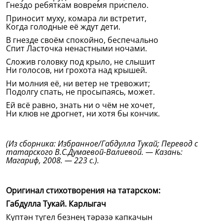
Гнездо ребяткам вовремя приспело.
Приносит муху, комара ли встретит,
Когда голодные её ждут дети.
В гнезде своём спокойно, беспечально
Спит Ласточка ненастными ночами.
Сложив головку под крыло, не слышит
Ни голосов, ни грохота над крышей.
Ни молния её, ни ветер не тревожит;
Подолгу спать, не просыпаясь, может.
Ей всё равно, знать ни о чём не хочет,
Ни клюв не дрогнет, ни хотя бы кончик.
(Из сборника: Избранное/Габдулла Тукай; Перевод с
татарского В.С.Думаевой-Валиевой. — Казань:
Магариф, 2008. — 223 с.).
Оригинал стихотворения на татарском:
Габдулла Тукай. Карлыгач
Күптән түгел безнең тәрәзә капкачын