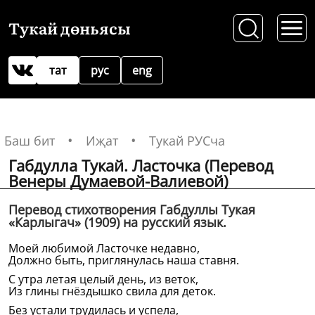
Тукай дөньясы
тат
рус
eng
Баш бит
Иҗат
Тукай РУСча
Габдулла Тукай. Ласточка (Перевод
Венеры Думаевой-Валиевой)
Перевод стихотворения Габдуллы Тукая
«Карлыгач» (1909) на русский язык.
Моей любимой Ласточке недавно,
Должно быть, приглянулась наша ставня.
С утра летая целый день, из веток,
Из глины гнёздышко свила для деток.
Без устали трудилась и успела,