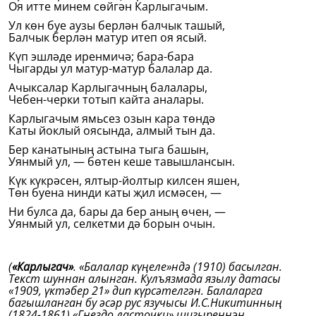
Оя итте минем сөйгән Карлыгачым.
Ул көн буе аузы берлән балчык ташый,
Балчык берлән матур итеп оя ясый.
Күп эшләде иренмичә; бара-бара
Чыгарды ул матур-матур балалар да.
Ачыксалар Карлыгачның балалары,
Чебен-черки тотып кайта аналары.
Карлыгачым ямьсез озын кара төндә
Каты йоклый оясында, алмый тын да.
Бер канатының астына тыга башын,
Уянмый ул, — бөтен кеше тавышлансын.
Күк күкрәсен, ялтыр-йолтыр килсен яшен,
Төн буена нинди каты җил исмәсен, —
Ни булса да, бары да бер аның өчен, —
Уянмый ул, селкетми дә борын очын.
(
«Карлыгач»
. «Балалар күңеле»ндә (1910) басылган.
Текст шуннан алынган. Кулъязмада язылу датасы
«1909, үктәбер 21» дип күрсәтелгән. Балаларга
багышланган бу әсәр рус язучысы И.С.Никитинның
(1824-1861) «Гнездо ласточки» шигыреннән