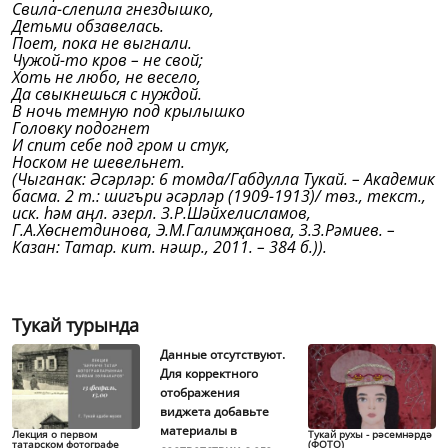
Свила-слепила гнездышко,
Детьми обзавелась.
Поет, пока не выгнали.
Чужой-то кров – не свой;
Хоть не любо, не весело,
Да свыкнешься с нуждой.
В ночь темную под крылышко
Головку подогнет
И спит себе под гром и стук,
Носком не шевельнет.
(Чыганак: Әсәрләр: 6 томда/Габдулла Тукай. – Академик
басма. 2 т.: шигъри әсәрләр (1909-1913)/ төз., текст.,
иск. һәм аңл. әзерл. З.Р.Шәйхелисламов,
Г.А.Хөснетдинова, Э.М.Галимҗанова, З.З.Рәмиев. –
Казан: Татар. кит. нәшр., 2011. – 384 б.)).
Тукай турында
Данные отсутствуют.
Для корректного
отображения
виджета добавьте
материалы в
Лекция о первом
Тукай рухы - рәсемнәрдә
татарском фотографе
(ФОТО)