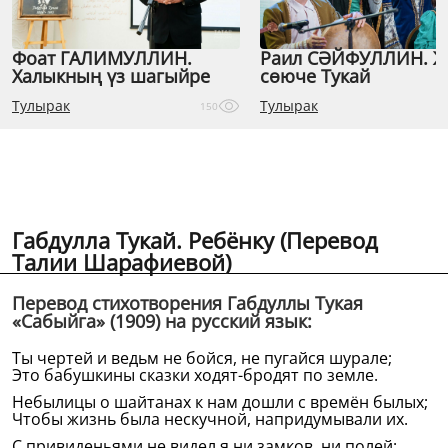
Фоат ГАЛИМУЛЛИН.
Раил СӘЙФУЛЛИН. 
Халыкның үз шагыйре
сөюче Тукай
Тулырак
Тулырак
150
Габдулла Тукай. Ребёнку (Перевод
Талии Шарафиевой)
Перевод стихотворения Габдуллы Тукая
«Сабыйга» (1909) на русский язык:
Ты чертей и ведьм не бойся, не пугайся шурале;
Это бабушкины сказки ходят-бродят по земле.
Небылицы о шайтанах к нам дошли с времён былых;
Чтобы жизнь была нескучной, напридумывали их.
С привиденьями не видел я ни замков, ни полей: