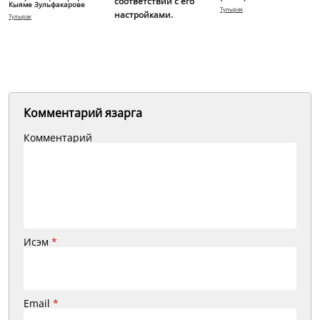
соответствии с его
Кыяме Зульфакарове
Тулырак
настройками.
Тулырак
Комментарий язарга
Комментарий
Исэм
*
Email
*