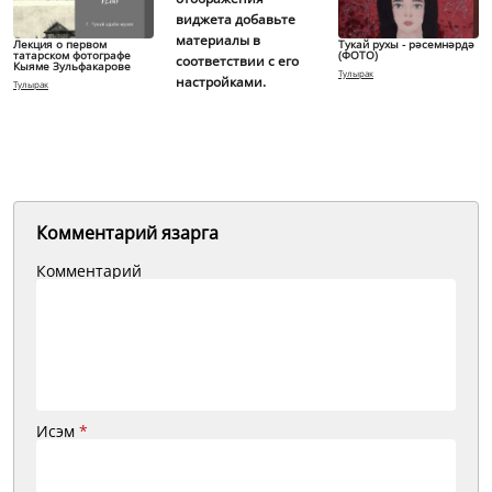
виджета добавьте
материалы в
Лекция о первом
Тукай рухы - рәсемнәрдә
татарском фотографе
(ФОТО)
соответствии с его
Кыяме Зульфакарове
Тулырак
настройками.
Тулырак
Комментарий язарга
Комментарий
Исэм
*