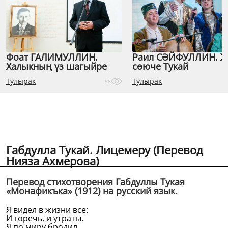
Фоат ГАЛИМУЛЛИН.
Раил СӘЙФУЛЛИН. 
Халыкның үз шагыйре
сөюче Тукай
Тулырак
Тулырак
98
Габдулла Тукай. Лицемеру (Перевод
Нияза Ахмерова)
Перевод стихотворения Габдуллы Тукая
«Монафикъка» (1912) на русский язык.
Я видел в жизни все:
И горечь, и утраты.
Я по миру бродил