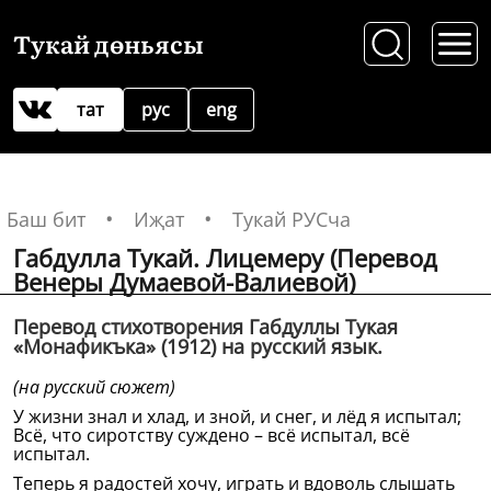
Тукай дөньясы
тат
рус
eng
Баш бит
Иҗат
Тукай РУСча
Габдулла Тукай. Лицемеру (Перевод
Венеры Думаевой-Валиевой)
Перевод стихотворения Габдуллы Тукая
«Монафикъка» (1912) на русский язык.
(на русский сюжет)
У жизни знал и хлад, и зной, и снег, и лёд я испытал;
Всё, что сиротству суждено – всё испытал, всё
испытал.
Теперь я радостей хочу, играть и вдоволь слышать