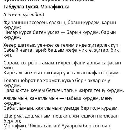
Габдулла Тукай. Монафикъка
(Сюжет русчадан)
Җиһанның эссесен, салкын, бозын күрдем, карын
күрдем;
Ниләр күрсә бөтен үксез — барын күрдем, барын
күрдем.
Хәзер шатлык, уен-көлке телим инде җитәрлек күп;
Сабый чакта гариб башым җәфа чикте, җитәр, бик
күп.
Сөрәм, котрып, тәмам тилреп, фани дөнья сафасын
мин;
Кире алсын явыз тәкъдир үзе салган хафасын, дим.
Теләп шөһрәт вә хөрмәт, күккә бер чаклар очу
күрдем,
Һава юктан көчем беткәч, тагын җиргә төшү күрдем.
Аяклымын, канатлымын — чабыш күрдем, менү
күрдем,
Сөбатлымын, хәятлымын: үземдә бер голү күрдем.
Шаярма, дошманым, пешкән, җитешкән пәһлеван
берлән;
Монафикъ! Яхшы саклан! Аударым бер көн ояң