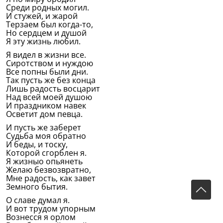
Среди родных могил.
И стужей, и жарой
Терзаем был когда-то,
Но сердцем и душой
Я эту жизнь любил.
Я видел в жизни все.
Сиротством и нуждою
Все попны были дни.
Так пусть же без конца
Лишь радость восцарит
Над всей моей душою
И праздником навек
Осветит дом певца.
И пусть же заберет
Судьба моя обратно
И беды, и тоску,
Которой сгорблен я.
Я жизныо опьянеть
Желаю безвозвратно,
Мне радость, как завет
Земного бытия.
О славе думал я.
И вот трудом упорным
Вознесся я орлом