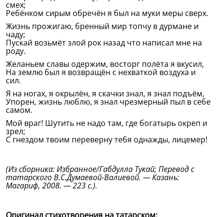
смех;
Ребёнком сирым обречён я был на муки меры сверх.
Жизнь прожигаю, бренный мир топчу в дурмане и
чаду;
Пускай возьмёт злой рок назад что написал мне на
роду.
Желаньем славы одержим, восторг полёта я вкусил,
На землю был я возвращён с нехваткой воздуха и
сил.
Я на ногах, я окрылён, я скачки знал, я знал подъём,
Упорен, жизнь люблю, я знал чрезмерный пыл в себе
самом.
Мой враг! Шутить не надо там, где богатырь окреп и
зрел;
С гнездом твоим переверну тебя однажды, лицемер!
(Из сборника: Избранное/Габдулла Тукай; Перевод с
татарского В.С.Думаевой-Валиевой. — Казань:
Магариф, 2008. — 223 с.).
Оригинал стихотворения на татарском: