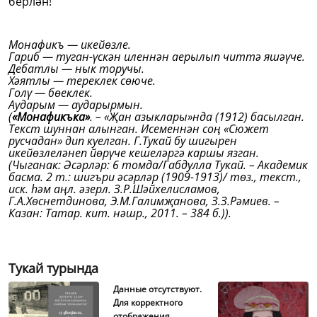
берлән!
Монафикъ — икейөзле.
Гариб — туган-үскән иленнән аерылып читтә яшәүче.
Дебатлы — нык торучы.
Хәятлы — тереклек сөюче.
Голү — бөеклек.
Аударым — аударырмын.
(
«Монафикъка»
. – «Җан азыклары»нда (1912) басылган.
Текст шуннан алынган. Исеменнән соң «Сюжет
русчадан» дип куелган. Г.Тукай бу шигырен
икейөзлеләнеп йөрүче кешеләргә каршы язган.
(Чыганак: Әсәрләр: 6 томда/Габдулла Тукай. – Академик
басма. 2 т.: шигъри әсәрләр (1909-1913)/ төз., текст.,
иск. һәм аңл. әзерл. З.Р.Шәйхелисламов,
Г.А.Хөснетдинова, Э.М.Галимҗанова, З.З.Рәмиев. –
Казан: Татар. кит. нәшр., 2011. – 384 б.)).
Тукай турында
Данные отсутствуют.
Для корректного
отображения